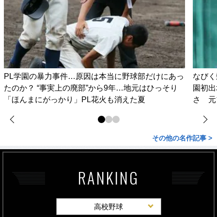
PL学園の暴力事件…原因は本当に野球部だけにあっ
なびく
たのか？ “事実上の廃部”から9年…地元はひっそり
園初出
「ほんまにがっかり」PL花火も消えた夏
さ 元
その他の名作記事 >
RANKING
高校野球