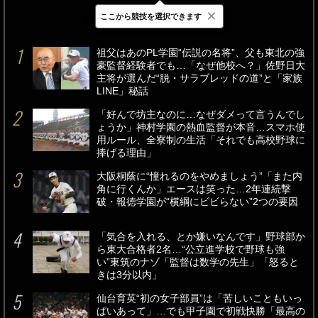
×
ここから競技を選択できます
最新
24時間
週間
祖父はあのPL学園“伝説の名将”、父も東北の強
豪監督経験者でも…「なぜ他校へ？」佐野日大
主将が選んだ“脱・サラブレッドの道”と「家族
LINE」秘話
「好んで坊主なのに…なぜダメって言うんでし
ょうか」神村学園の熱血監督が本音…スマホ使
用ルール、全寮制の生活「それでも高校野球に
捧げる理由」
大阪桐蔭に“憧れるのをやめましょう”「また内
角に行くんか」エースは笑った…2年連続撃
破・報徳学園が“横綱にビビらない”2つの要因
「気合を入れる、とか嫌いなんです」野球部か
ら東大合格者2名…“公立進学校で野球も強
い”東筑のナゾ「監督は数学の先生」「怒ると
きは3分以内」
仙台育英“初の女子部員”は「苦しいこともいっ
ぱいあって」…でも甲子園で初戦快勝「最高の