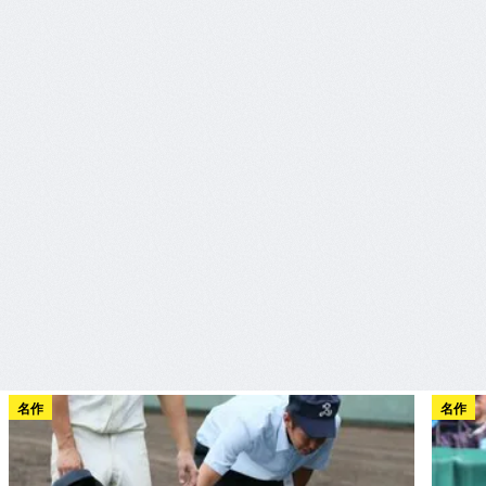
名作
名作