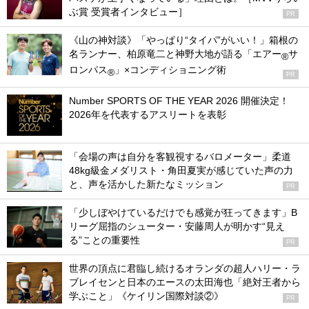
ぶ賞 受賞者インタビュー］
PR
《山の神対談》「やっぱり“タイパ”がいい！」箱根の
名ランナー、柏原竜二と神野大地が語る「エアー
サ
®
ロンパス
」×コンディショニング術
®
PR
Number SPORTS OF THE YEAR 2026 開催決定！
2026年を代表するアスリートを表彰
「会場の声は自分を客観視するバロメーター」柔道
48kg級金メダリスト・角田夏実が感じていた声の力
と、声を活かした新たなミッション
PR
「少しぼやけているだけでも感覚が狂ってきます」B
リーグ屈指のシューター・安藤周人が明かす“見え
る”ことの重要性
PR
世界の頂点に君臨し続けるオランダの超人ハリー・ラ
ブレイセンと日本のエースの太田海也「絶対王者から
学ぶこと」《ケイリン国際対談②》
PR