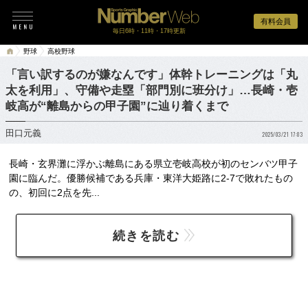
有料会員
毎日6時・11時・17時更新
野球
高校野球
「言い訳するのが嫌なんです」体幹トレーニングは「丸
太を利用」、守備や走塁「部門別に班分け」…長崎・壱
岐高が“離島からの甲子園”に辿り着くまで
田口元義
2025/03/21 17:03
長崎・玄界灘に浮かぶ離島にある県立壱岐高校が初のセンバツ甲子
園に臨んだ。優勝候補である兵庫・東洋大姫路に2-7で敗れたもの
の、初回に2点を先...
続きを読む