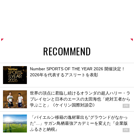
RECOMMEND
Number SPORTS OF THE YEAR 2026 開催決定！
2026年を代表するアスリートを表彰
世界の頂点に君臨し続けるオランダの超人ハリー・ラ
ブレイセンと日本のエースの太田海也「絶対王者から
学ぶこと」《ケイリン国際対談②》
PR
「バイエルン移籍の逸材輩出も“グラウンドがなかっ
た”…」サガン鳥栖最強アカデミーを変えた『企業版
ふるさと納税』
PR