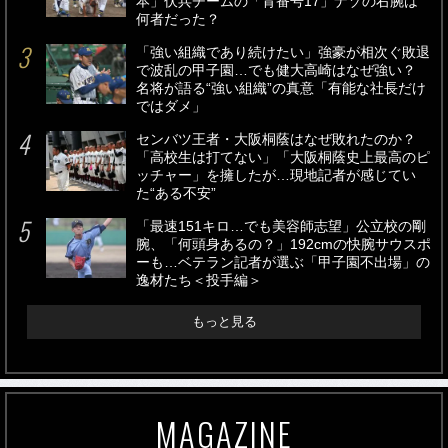
本」伏兵チームの「背番号17」ナゾの右腕は
何者だった？
「強い組織であり続けたい」強豪が相次ぐ敗退
で波乱の甲子園…でも健大高崎はなぜ強い？
名将が語る“強い組織”の真意「有能な社長だけ
ではダメ」
センバツ王者・大阪桐蔭はなぜ敗れたのか？
「高校生は打てない」「大阪桐蔭史上最高のピ
ッチャー」を擁したが…現地記者が感じてい
た“ある不安”
「最速151キロ…でも美容師志望」公立校の剛
腕、「何頭身あるの？」192cmの快腕サウスポ
ーも…ベテラン記者が選ぶ「甲子園不出場」の
逸材たち＜投手編＞
もっと見る
MAGAZINE