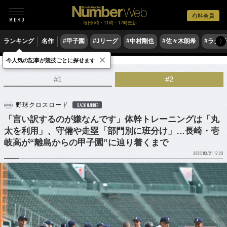
有料会員
毎日6時・11時・17時更新
ランキング
名作
#甲子園
#Jリーグ
#中村剛也
#佐々木朗希
#ラグ
〉
×
今人気の記事が競技ごとに探せます
野球
高校野球
#1
#2
野球クロスロード
BACK NUMBER
「言い訳するのが嫌なんです」体幹トレーニングは「丸
太を利用」、守備や走塁「部門別に班分け」…長崎・壱
岐高が“離島からの甲子園”に辿り着くまで
2025/03/21 17:03