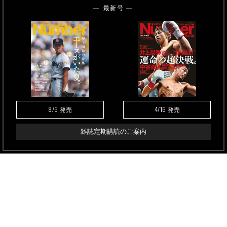
最新号
8/6
4/16
発売
発売
雑誌定期購読のご案内