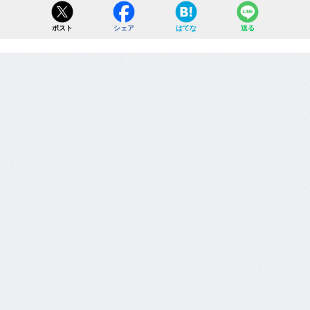
ポスト
シェア
はてな
送る