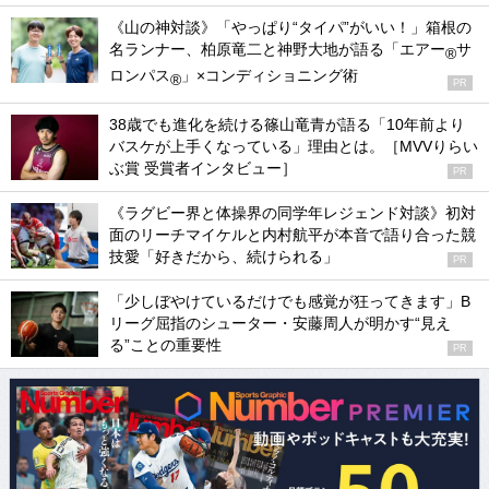
《山の神対談》「やっぱり“タイパ”がいい！」箱根の
名ランナー、柏原竜二と神野大地が語る「エアー
サ
®
ロンパス
」×コンディショニング術
®
PR
38歳でも進化を続ける篠山竜青が語る「10年前より
バスケが上手くなっている」理由とは。［MVVりらい
ぶ賞 受賞者インタビュー］
PR
《ラグビー界と体操界の同学年レジェンド対談》初対
面のリーチマイケルと内村航平が本音で語り合った競
技愛「好きだから、続けられる」
PR
「少しぼやけているだけでも感覚が狂ってきます」B
リーグ屈指のシューター・安藤周人が明かす“見え
る”ことの重要性
PR