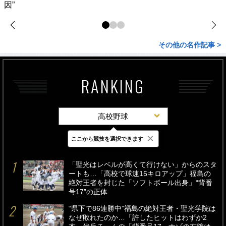
因”
その他の名作記事 >
RANKING
高校野球
×
ここから競技を選択できます
最新
24時間
週間
「聖光はレベルが高くて行けない」からのスタ
ートも…「高校で球速15キロアップ」福島の
絶対王者を封じた「ソフトボール出身」“背番
号17”の正体
“県下で86連勝中”福島の絶対王者・聖光学院は
なぜ敗れたのか…「許したヒットはわずか2