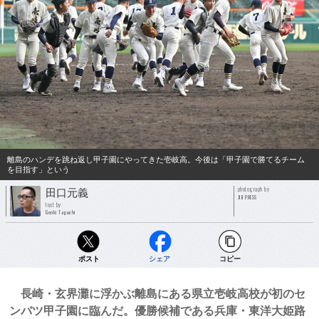
離島のハンデを跳ね返し甲子園にやってきた壱岐高。今後は「甲子園で勝てるチーム
を目指す」という
photograph by
田口元義
JIJI PRESS
text by
Genki Taguchi
ポスト
シェア
コピー
長崎・玄界灘に浮かぶ離島にある県立壱岐高校が初のセ
ンバツ甲子園に臨んだ。優勝候補である兵庫・東洋大姫路