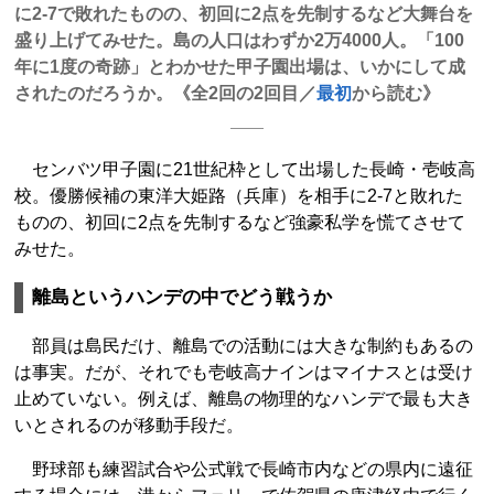
に2-7で敗れたものの、初回に2点を先制するなど大舞台を
盛り上げてみせた。島の人口はわずか2万4000人。「100
年に1度の奇跡」とわかせた甲子園出場は、いかにして成
されたのだろうか。《全2回の2回目／
最初
から読む》
センバツ甲子園に21世紀枠として出場した長崎・壱岐高
校。優勝候補の東洋大姫路（兵庫）を相手に2-7と敗れた
ものの、初回に2点を先制するなど強豪私学を慌てさせて
みせた。
離島というハンデの中でどう戦うか
部員は島民だけ、離島での活動には大きな制約もあるの
は事実。だが、それでも壱岐高ナインはマイナスとは受け
止めていない。例えば、離島の物理的なハンデで最も大き
いとされるのが移動手段だ。
野球部も練習試合や公式戦で長崎市内などの県内に遠征