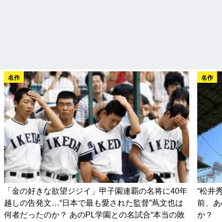
名作
名作
「金の好きな欲望ジジイ」甲子園連覇の名将に40年
“松井
越しの告発文…“日本で最も愛された監督”蔦文也は
前、あ
何者だったのか？ あのPL学園との名試合“本当の敗
か？