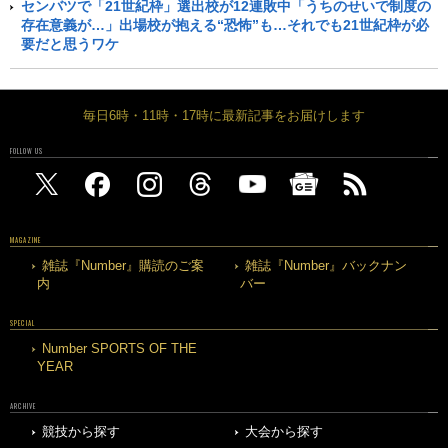
センバツで「21世紀枠」選出校が12連敗中「うちのせいで制度の
存在意義が…」出場校が抱える“恐怖”も…それでも21世紀枠が必
要だと思うワケ
毎日6時・11時・17時に最新記事をお届けします
FOLLOW US
MAGAZINE
雑誌『Number』購読のご案
雑誌『Number』バックナン
内
バー
SPECIAL
Number SPORTS OF THE
YEAR
ARCHIVE
競技から探す
大会から探す