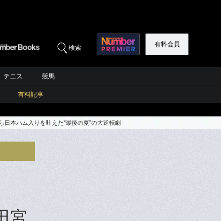
有料会員
検索
テニス
競馬
有料記事
ら日本ハム入りを叶えた“最後の夏”の大逆転劇
田宮