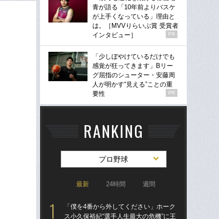
青が語る「10年前よりバスケ
が上手くなっている」理由と
は。［MVVりらいぶ賞 受賞者
インタビュー］
PR
「少しぼやけているだけでも
感覚が狂ってきます」Bリー
グ屈指のシューター・安藤周
人が明かす“見える”ことの重
要性
PR
RANKING
プロ野球
最新
24時間
週間
「僕を4番から外してください」ホーク
「
ス小久保裕紀“選手人生最大の危機”に王
り