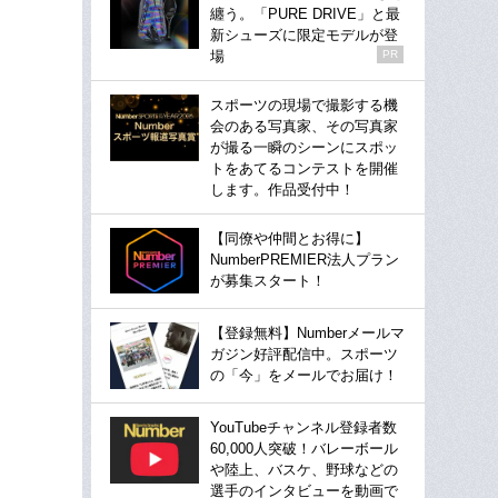
纏う。「PURE DRIVE」と最
新シューズに限定モデルが登
場
PR
スポーツの現場で撮影する機
会のある写真家、その写真家
が撮る一瞬のシーンにスポッ
トをあてるコンテストを開催
します。作品受付中！
【同僚や仲間とお得に】
NumberPREMIER法人プラン
が募集スタート！
【登録無料】Numberメールマ
ガジン好評配信中。スポーツ
の「今」をメールでお届け！
YouTubeチャンネル登録者数
60,000人突破！バレーボール
や陸上、バスケ、野球などの
選手のインタビューを動画で