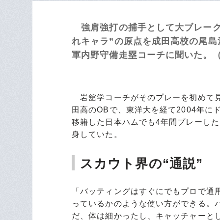
強肩強打の捕手として大ブレーク
れキャラ”の原点を成田高校の尾島
軍内野守備走塁コーチに聞いた。（
岩舘学コーチがそのプレーを初めて見た
田高のOBで、東洋大を経て2004年
移籍した日本ハムでも4年間プレーした
身していた。
スカウト界の“通説”
「バッティングはすぐにでもプロで通
っているかのような使い方ができる。
だ、体は細かったし、キャッチャーと