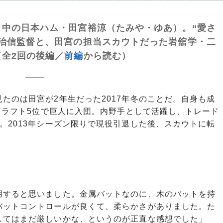
中の日本ハム・田宮裕涼（たみや・ゆあ）。“愛さ
治信監督と、田宮の担当スカウトだった岩舘学・二
全2回の後編／
前編
から読む）
のは田宮が2年生だった2017年冬のことだ。自身も成
にドラフト5位で巨人に入団。内野手として活躍し、トレード
。2013年シーズン限りで現役引退した後、スカウトに転
用すると思いました。金属バットなのに、木のバットを持
バットコントロールが良くて、柔らかさがありました。た
してはまだ厳しいかな、というのが正直な感想でした」