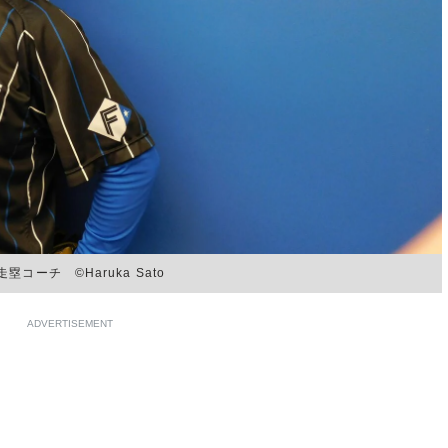
チ ©︎Haruka Sato
ADVERTISEMENT