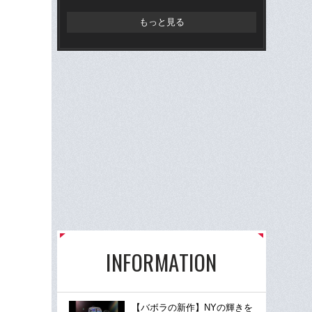
らD
もっと見る
INFORMATION
【バボラの新作】NYの輝きを