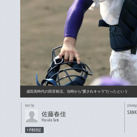
成田高時代の田宮裕涼。当時から“愛されキャラ”だったという
text by
photog
SANK
佐藤春佳
Haruka Sato
PROFILE