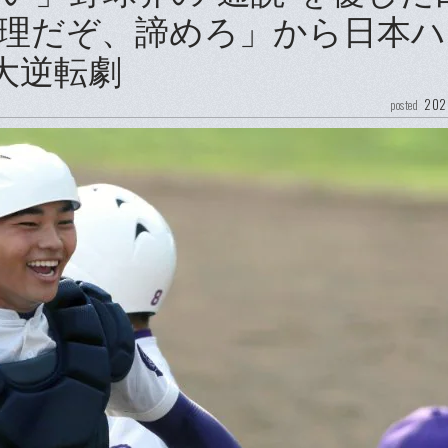
理だぞ、諦めろ」から日本ハ
大逆転劇
202
posted