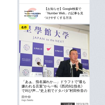
【お知らせ】Google検索で
「Number Web」の記事を見
つけやすくする方法
名作
「あぁ、指名漏れか…」ドラフトで“最も
嫌われる言葉”から一転《西武6位指名》
で叫び声…“史上初でドタバタ”村田怜音の
指名ウラ側「ガリバーやん！」
田中仰
Aogu Tanaka
2023/10/29
プロ野球