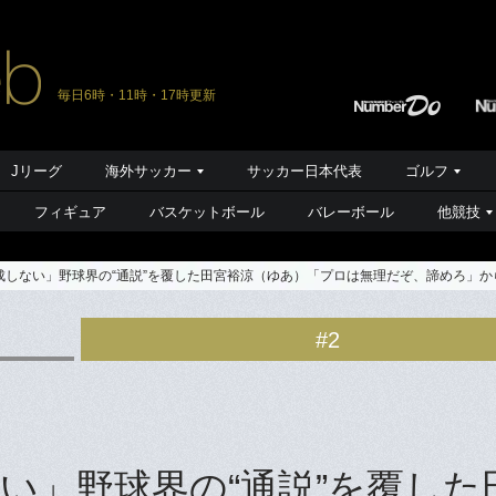
毎日6時・11時・17時更新
Jリーグ
海外サッカー
サッカー日本代表
ゴルフ
フィギュア
バスケットボール
バレーボール
他競技
成しない」野球界の“通説”を覆した田宮裕涼（ゆあ）「プロは無理だぞ、諦めろ」か
#2
い」野球界の“通説”を覆した