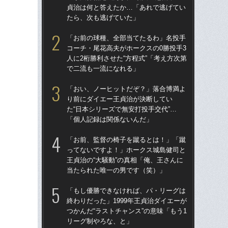
貞治は何と答えたか…「あれで逃げてい
た“
たら、次も逃げていた」
「
「お前の球種、全部当てたるわ」名投手
「
コーチ・尾花高夫がホークスの0勝投手3
終わ
人に2桁勝利させた“方程式”「考え方次第
つか
で二流も一流になれる」
リ
「おい、ノーヒットだぞ？」落合博満よ
「
り前にダイエー王貞治が決断してい
っ
た“日本シリーズで無安打投手交代”…
王貞
「個人記録は関係ないんだ」
当
「お前、監督の椅子を蹴るとは！」「蹴
「
ってないですよ！」ホークス城島健司と
ス小
王貞治の“大騒動”の真相「俺、王さんに
貞
当たられた唯一の男です（笑）」
た
「もし優勝できなければ、パ・リーグは
「ア
終わりだった」1999年王貞治ダイエーが
球
つかんだ“ラストチャンス”の意味「もう1
す“
リーグ制やろな、と」
た…