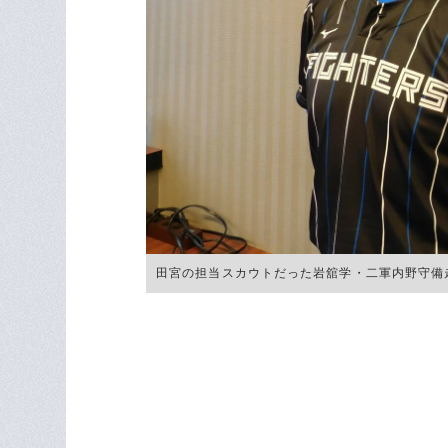
田宮の担当スカウトだった岩舘学・二軍内野守備走塁コー