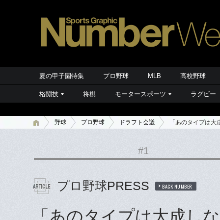
夏の甲子園特集
プロ野球
MLB
高校野球
格闘技
将棋
モータースポーツ
ラグビー
野球
プロ野球
ドラフト会議
「あのタイプは大
#1
プロ野球PRESS
BACK NUMBER
「あのタイプは大成しな