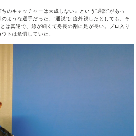
ちのキャッチャーは大成しない』という“通説”があっ
のような選手だった。“通説”は度外視したとしても、そ
”とは真逆で、線が細くて身長の割に足が長い。プロ入り
カウトは危惧していた。