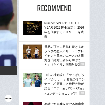
RECOMMEND
Number SPORTS OF THE
YEAR 2026 開催決定！ 2026
年を代表するアスリートを表
彰
世界の頂点に君臨し続けるオ
ランダの超人ハリー・ラブレ
イセンと日本のエースの太田
海也「絶対王者から学ぶこ
と」《ケイリン国際対談②》
PR
《山の神対談》「やっぱり“タ
イパ”がいい！」箱根の名ラン
ナー、柏原竜二と神野大地が
語る「エアー
サロンパス
」
®
®
×コンディショニング術
PR
38歳でも進化を続ける篠山竜