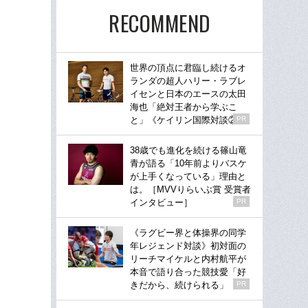
RECOMMEND
世界の頂点に君臨し続けるオ
ランダの超人ハリー・ラブレ
イセンと日本のエースの太田
海也「絶対王者から学ぶこ
と」《ケイリン国際対談②》
PR
38歳でも進化を続ける篠山竜
青が語る「10年前よりバスケ
が上手くなっている」理由と
は。［MVVりらいぶ賞 受賞者
インタビュー］
PR
《ラグビー界と体操界の同学
年レジェンド対談》初対面の
リーチマイケルと内村航平が
本音で語り合った競技愛「好
きだから、続けられる」
PR