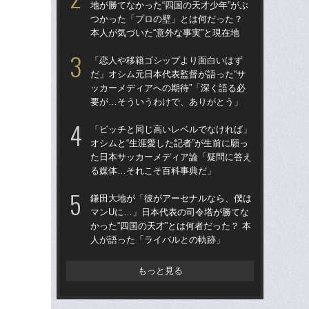
地が勝てなかった“四国の天才少年”がぶ
地が
つかった「プロの壁」とは何だった？
つ
本人が気づいた“意外な事実”と現在地
本人
「恋人や移籍ゴシップより面白いはず
鎌
だ」オシム元日本代表監督が語った“サ
マ
ッカーメディアへの期待”「深く語る必
かっ
要が…そういうわけで、ありがとう」
人
「ピッチと同じ高いレベルでなければ」
「
オシムと“生涯愛した記者”が生前に願っ
だ」
た日本サッカーメディア論「疑問に答え
ッカ
る媒体…それこそ百科事典だ」
要
鎌田大地が「彼がアーセナルなら、僕は
「
マンUに…」日本代表の司令塔が勝てな
オシ
かった“四国の天才”とは何者だった？ 本
た
人が語った「ライバルとの軌跡」
る
もっと見る