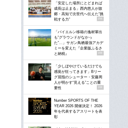
「安定した場所にとどまれば
成長は止まる」西内悠人が故
郷・高知で次世代へ伝えた“挑
戦する力”
PR
「バイエルン移籍の逸材輩出
も“グラウンドがなかっ
た”…」サガン鳥栖最強アカデ
ミーを変えた『企業版ふるさ
と納税』
PR
「少しぼやけているだけでも
感覚が狂ってきます」Bリー
グ屈指のシューター・安藤周
人が明かす“見える”ことの重
要性
PR
Number SPORTS OF THE
YEAR 2026 開催決定！ 2026
年を代表するアスリートを表
彰