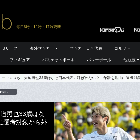
毎日6時・11時・17時更新
Jリーグ
海外サッカー
サッカー日本代表
ゴルフ
フィギュア
バスケットボール
バレーボール
他競技
ォーマンスも…大迫勇也33歳はなぜ日本代表に呼ばれない？「年齢を理由に選考対
K NUMBER
迫勇也33歳はな
に選考対象から外