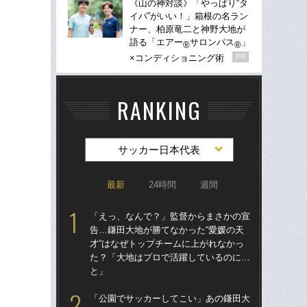
《山の神対談》「やっぱり“タ
イパ”がいい！」箱根の名ラン
ナー、柏原竜二と神野大地が
語る「エアー
サロンパス
」
®
®
×コンディショニング術
PR
RANKING
サッカー日本代表
最新
24時間
週間
「えっ、なんで？」監督からまさかの宣
「
告…鎌田大地が勝てなかった“愛媛の天
告…
才”はなぜトップチームに上がれなかっ
才”
た？「大地はプロで活躍しているのに…
た
と」
と
「公園でサッカーしてこい」あの鎌田大
「