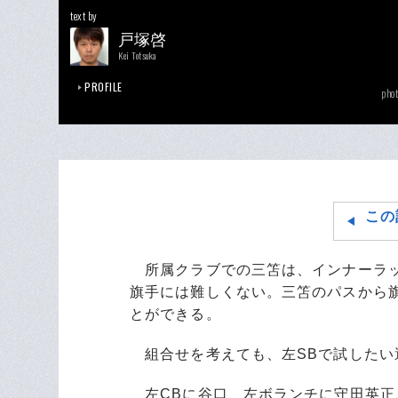
text by
戸塚啓
Kei Totsuka
PROFILE
phot
この
所属クラブでの三笘は、インナーラッ
旗手には難しくない。三笘のパスから
とができる。
組合せを考えても、左SBで試したい
左CBに谷口、左ボランチに守田英正