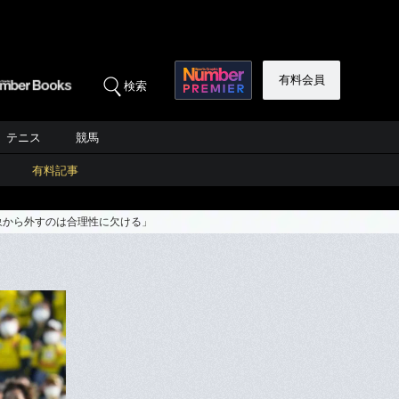
有料会員
検索
テニス
競馬
有料記事
象から外すのは合理性に欠ける」