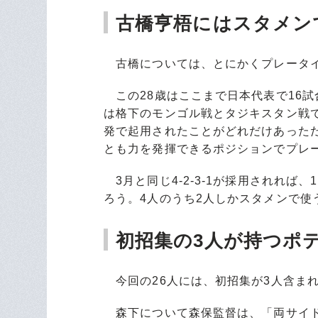
古橋亨梧にはスタメン
古橋については、とにかくプレータイ
この28歳はここまで日本代表で16試
は格下のモンゴル戦とタジキスタン戦
発で起用されたことがどれだけあった
とも力を発揮できるポジションでプレ
3月と同じ4-2-3-1が採用されれば
ろう。4人のうち2人しかスタメンで使
初招集の3人が持つポ
今回の26人には、初招集が3人含まれ
森下について森保監督は、「両サイド