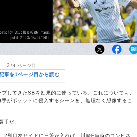
Etsuo Hara/Getty Images
ograph by
2023/05/27 11:02
posted
5月20日の柏レイソル戦で今季10ゴール目を
セル神戸の大迫勇也。今後、日本代表に復帰
るのだろうか
2
/4
ページ目
記事を1ページ目から読む
プしてきたSBを効果的に使っている。これについても、
旗手がポケットに侵入するシーンを、無理なく想像するこ
選手だ。
、2列目左サイドに三笘が入れば、川崎F当時のコンビネ