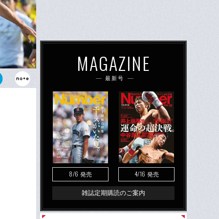
MAGAZINE
最新号
決めたヴィッ
することはあ
8/6
4/16
発売
発売
雑誌定期購読のご案内