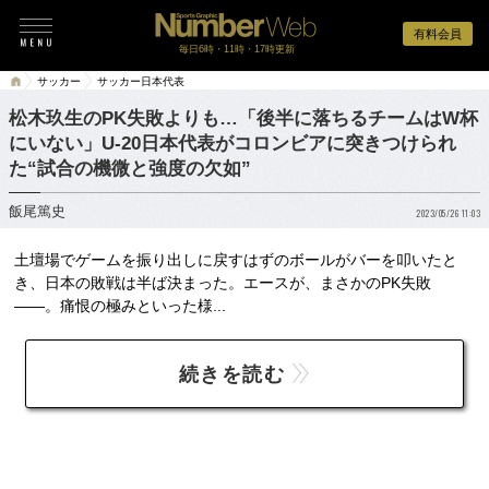
有料会員
毎日6時・11時・17時更新
サッカー
サッカー日本代表
松木玖生のPK失敗よりも…「後半に落ちるチームはW杯
にいない」U-20日本代表がコロンビアに突きつけられ
た“試合の機微と強度の欠如”
飯尾篤史
2023/05/26 11:03
土壇場でゲームを振り出しに戻すはずのボールがバーを叩いたと
き、日本の敗戦は半ば決まった。エースが、まさかのPK失敗
――。痛恨の極みといった様...
続きを読む