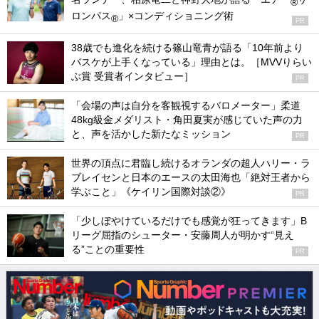
®
ロンパス
」×コンディショニング術
®
PR
38歳でも進化を続ける篠山竜青が語る「10年前より
バスケが上手くなっている」理由とは。［MVVりらい
ぶ賞 受賞者インタビュー］
PR
「会場の声は自分を客観視するバロメーター」柔道
48kg級金メダリスト・角田夏実が感じていた声の力
と、声を活かした新たなミッション
PR
世界の頂点に君臨し続けるオランダの超人ハリー・ラ
ブレイセンと日本のエースの太田海也「絶対王者から
学ぶこと」《ケイリン国際対談②》
PR
「少しぼやけているだけでも感覚が狂ってきます」B
リーグ屈指のシューター・安藤周人が明かす“見え
る”ことの重要性
PR