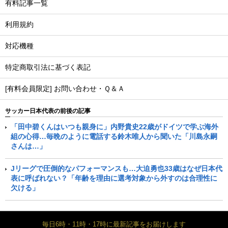
有料記事一覧
利用規約
対応機種
特定商取引法に基づく表記
[有料会員限定] お問い合わせ・Ｑ＆Ａ
サッカー日本代表の前後の記事
「田中碧くんはいつも親身に」内野貴史22歳がドイツで学ぶ海外
組の心得…毎晩のように電話する鈴木唯人から聞いた「川島永嗣
さんは…」
Jリーグで圧倒的なパフォーマンスも…大迫勇也33歳はなぜ日本代
表に呼ばれない？「年齢を理由に選考対象から外すのは合理性に
欠ける」
毎日6時・11時・17時に最新記事をお届けします