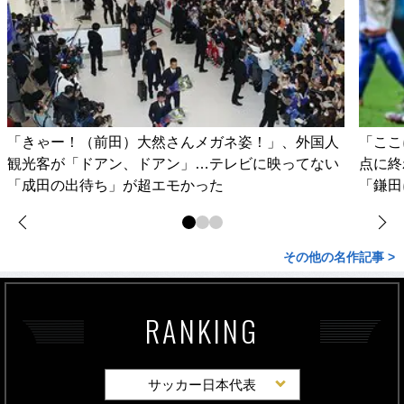
「きゃー！（前田）大然さんメガネ姿！」、外国人
「ここ
観光客が「ドアン、ドアン」…テレビに映ってない
点に終
「成田の出待ち」が超エモかった
「鎌田
その他の名作記事 >
RANKING
サッカー日本代表