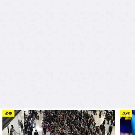
名作
名作