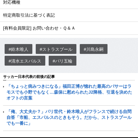
対応機種
特定商取引法に基づく表記
[有料会員限定] お問い合わせ・Ｑ＆Ａ
#鈴木唯人
#ストラスブール
#川島永嗣
#清水エスパルス
#パリ五輪
サッカー日本代表の前後の記事
「ちょっと病みつきになる」福田正博が惚れた最高のパサーはラ
モスでも小野でもなく…森保に慰められたJ2降格、引退を決めた
オフトの言葉
「俺、大丈夫か？」パリ世代・鈴木唯人がフランスで続ける自問
自答「市船、エスパルスのときもそう。だから、ストラスブール
でも一番に」