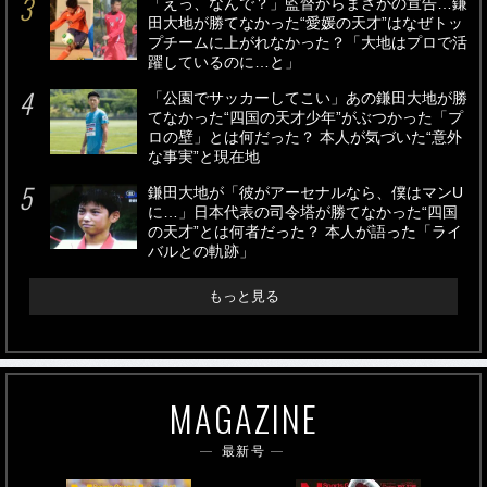
「えっ、なんで？」監督からまさかの宣告…鎌
田大地が勝てなかった“愛媛の天才”はなぜトッ
プチームに上がれなかった？「大地はプロで活
躍しているのに…と」
「公園でサッカーしてこい」あの鎌田大地が勝
てなかった“四国の天才少年”がぶつかった「プ
ロの壁」とは何だった？ 本人が気づいた“意外
な事実”と現在地
鎌田大地が「彼がアーセナルなら、僕はマンU
に…」日本代表の司令塔が勝てなかった“四国
の天才”とは何者だった？ 本人が語った「ライ
バルとの軌跡」
もっと見る
MAGAZINE
最新号