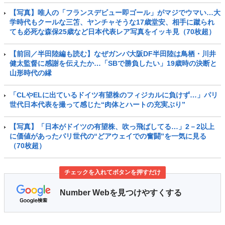
【写真】唯人の「フランスデビュー即ゴール」がマジでウマい…大
学時代もクールな三笘、ヤンチャそうな17歳堂安、相手に蹴られ
ても必死な森保25歳など日本代表レア写真をイッキ見（70枚超）
【前回／半田陸編も読む】なぜガンバ大阪DF半田陸は鳥栖・川井
健太監督に感謝を伝えたか…「SBで勝負したい」19歳時の決断と
山形時代の縁
「CLやELに出ているドイツ有望株のフィジカルに負けず…」パリ
世代日本代表を撮って感じた“肉体とハートの充実ぶり”
【写真】「日本がドイツの有望株、吹っ飛ばしてる…」2－2以上
に価値があったパリ世代の“どアウェイでの奮闘”を一気に見る
（70枚超）
チェックを入れてボタンを押すだけ
Number Webを見つけやすくする