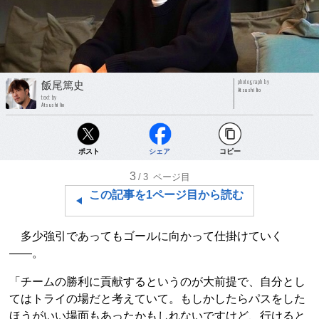
photograph by
飯尾篤史
Atsushi Iio
text by
Atsushi Iio
ポスト
シェア
コピー
3
/3
ページ目
この記事を1ページ目から読む
多少強引であってもゴールに向かって仕掛けていく
――。
「チームの勝利に貢献するというのが大前提で、自分とし
てはトライの場だと考えていて。もしかしたらパスをした
ほうがいい場面もあったかもしれないですけど、行けると