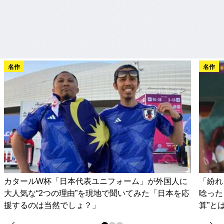
名作
名作
カタールW杯「日本代表ユニフォーム」が外国人に
「紛れ
大人気な“2つの理由”を現地で聞いてみた「日本を応
唸った
援するのは当然でしょ？」
算”と