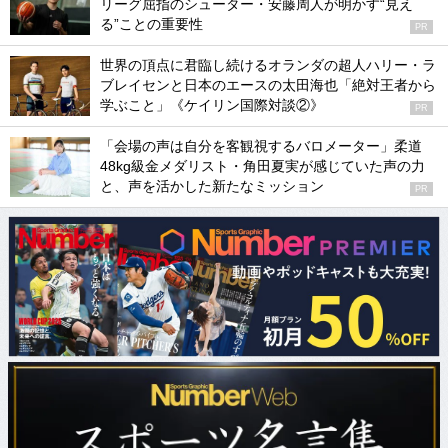
リーグ屈指のシューター・安藤周人が明かす“見え
る”ことの重要性
PR
世界の頂点に君臨し続けるオランダの超人ハリー・ラ
ブレイセンと日本のエースの太田海也「絶対王者から
学ぶこと」《ケイリン国際対談②》
PR
「会場の声は自分を客観視するバロメーター」柔道
48kg級金メダリスト・角田夏実が感じていた声の力
と、声を活かした新たなミッション
PR