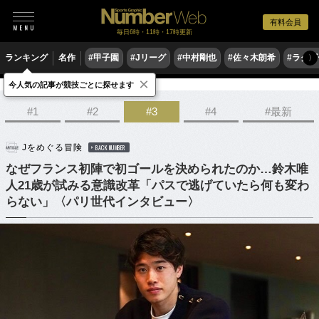
有料会員
毎日6時・11時・17時更新
ランキング
名作
#甲子園
#Jリーグ
#中村剛也
#佐々木朗希
#ラグ
〉
×
今人気の記事が競技ごとに探せます
サッカー
サッカー日本代表
#1
#2
#3
#4
#最新
Jをめぐる冒険
BACK NUMBER
なぜフランス初陣で初ゴールを決められたのか…鈴木唯
人21歳が試みる意識改革「パスで逃げていたら何も変わ
らない」〈パリ世代インタビュー〉