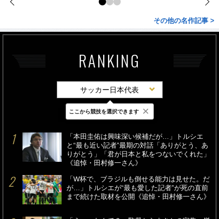
その他の名作記事 >
RANKING
サッカー日本代表
×
ここから競技を選択できます
最新
24時間
週間
「本田圭佑は興味深い候補だが…」トルシエ
と“最も近い記者”最期の対話「ありがとう、あ
りがとう」「君が日本と私をつないでくれた」
《追悼・田村修一さん》
「W杯で、ブラジルも倒せる能力は見せた。だ
が…」トルシエが“最も愛した記者”が死の直前
まで続けた取材を公開《追悼・田村修一さん》