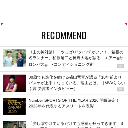
RECOMMEND
《山の神対談》「やっぱり“タイパ”がいい！」箱根の
名ランナー、柏原竜二と神野大地が語る「エアー
サ
®
ロンパス
」×コンディショニング術
®
PR
38歳でも進化を続ける篠山竜青が語る「10年前より
バスケが上手くなっている」理由とは。［MVVりらい
ぶ賞 受賞者インタビュー］
PR
Number SPORTS OF THE YEAR 2026 開催決定！
2026年を代表するアスリートを表彰
「少しぼやけているだけでも感覚が狂ってきます」B