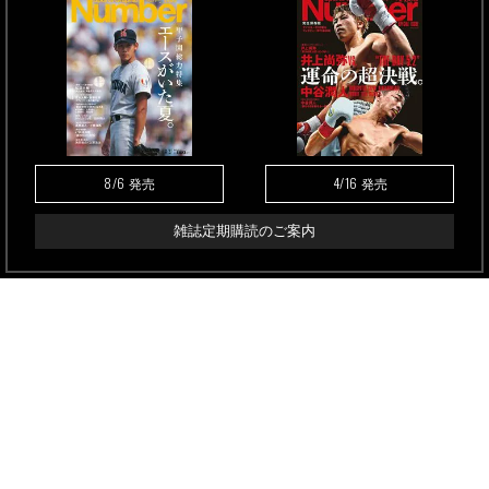
8/6
4/16
発売
発売
雑誌定期購読のご案内