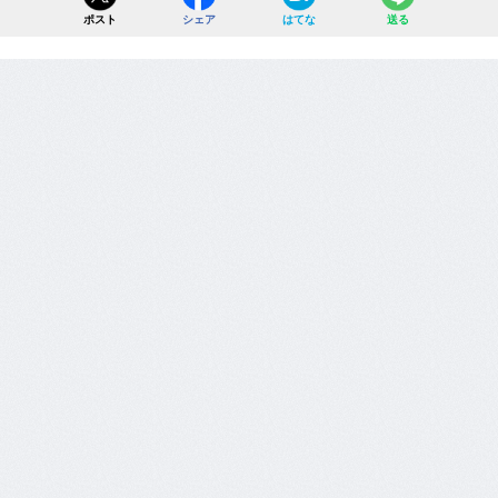
ポスト
シェア
はてな
送る