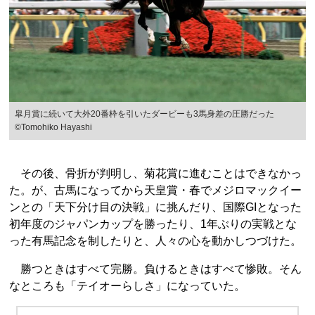
皐月賞に続いて大外20番枠を引いたダービーも3馬身差の圧勝だった
©Tomohiko Hayashi
その後、骨折が判明し、菊花賞に進むことはできなかっ
た。が、古馬になってから天皇賞・春でメジロマックイー
ンとの「天下分け目の決戦」に挑んだり、国際GIとなった
初年度のジャパンカップを勝ったり、1年ぶりの実戦とな
った有馬記念を制したりと、人々の心を動かしつづけた。
勝つときはすべて完勝。負けるときはすべて惨敗。そん
なところも「テイオーらしさ」になっていた。