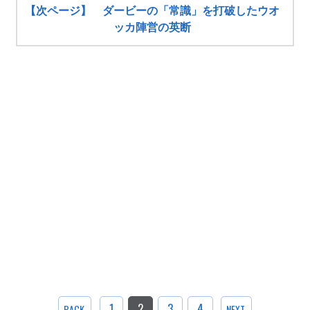
【次ページ】 ダービーの「常識」を打破したウオ
ッカ陣営の英断
1
2
3
4
BACK
NEXT