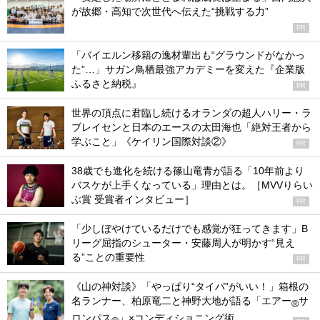
が故郷・高知で次世代へ伝えた“挑戦する力”
PR
「バイエルン移籍の逸材輩出も“グラウンドがなかっ
た”…」サガン鳥栖最強アカデミーを変えた『企業版
ふるさと納税』
PR
世界の頂点に君臨し続けるオランダの超人ハリー・ラ
ブレイセンと日本のエースの太田海也「絶対王者から
学ぶこと」《ケイリン国際対談②》
PR
38歳でも進化を続ける篠山竜青が語る「10年前より
バスケが上手くなっている」理由とは。［MVVりらい
ぶ賞 受賞者インタビュー］
PR
「少しぼやけているだけでも感覚が狂ってきます」B
リーグ屈指のシューター・安藤周人が明かす“見え
る”ことの重要性
PR
《山の神対談》「やっぱり“タイパ”がいい！」箱根の
名ランナー、柏原竜二と神野大地が語る「エアー
サ
®
ロンパス
」×コンディショニング術