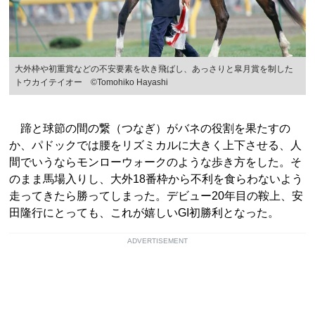
大外枠や初重賞などの不安要素を吹き飛ばし、あっさりと皐月賞を制した
トウカイテイオー ©Tomohiko Hayashi
蹄と球節の間の繋（つなぎ）がバネの役割を果たすの
か、パドックでは腰をリズミカルに大きく上下させる、人
間でいうならモンローウォークのような歩き方をした。そ
のまま馬場入りし、大外18番枠から不利を食らわないよう
走ってきたら勝ってしまった。デビュー20年目の鞍上、安
田隆行にとっても、これが嬉しいGI初勝利となった。
ADVERTISEMENT