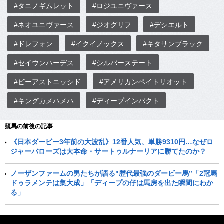
#タニノギムレット
#ロジユニヴァース
#ネオユニヴァース
#ジオグリフ
#デシエルト
#ドレフォン
#イクイノックス
#キタサンブラック
#セイウンハーデス
#シルバーステート
#ビーアストニッシド
#アメリカンペイトリオット
#キングカメハメハ
#ディープインパクト
競馬の前後の記事
《日本ダービー3年前の大波乱》12番人気、単勝9310円…なぜロ
ジャーバローズは大本命・サートゥルナーリアに勝てたのか？
ノーザンファームの男たちが語る"歴代最強のダービー馬”「2冠馬
ドゥラメンテは集大成」「ディープの仔は馬房を出た瞬間にわか
る」