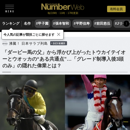
有料会員
毎日6時・11時・17時更新
ランキング
名作
#甲子園
#張本智和
#平野佳寿
#前田悠伍
#Jリーグ
〉
×
今人気の記事が競技ごとに探せます
競馬
沸騰！ 日本サラブ列島
BACK NUMBER
「ダービー馬の父」から浮かび上がったトウカイテイオ
ーとウオッカの“ある共通点”…「グレード制導入後3頭
のみ」の隠れた偉業とは？