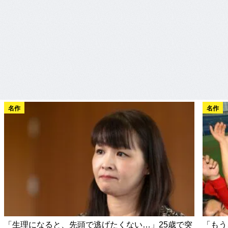
名作
名作
「生理になると、先頭で逃げたくない…」25歳で突
「もう