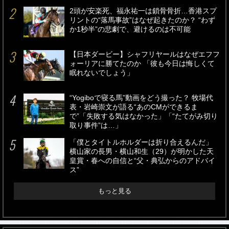
2頭が安楽死、福永祐一は鎖骨骨折…香港スプ
リントの“落馬事故”はなぜ起きたのか？ “わず
か1秒半”の悲劇で、避けるのは不可能
【日本ダービー】シャフリヤールはなぜエフフ
ォーリアに勝てたのか 「彼も今日は悔しくて
眠れないでしょう」
“Yogiboで寝る馬”動画をどう撮った？ 牧場代
表・岩崎崇文が語る“あのCMができるま
で”「失敗する気はなかった」「“たてがみ切り
取り事件”は…」
「僕とタイトルホルダーは折り合えるんだ」
横山家の長男・横山和生（29）が明かした天
皇賞・春への自信と“父・典弘からのアドバイ
ス”
もっと見る