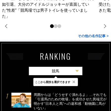
如引退、大分のアイドルジョッキーが直面してい
受けた
た“性差”「競馬場では男子トイレを使っていまし
きた電
た」
その他の名作記事 >
RANKING
競馬
×
ここから競技を選択できます
最新
24時間
週間
周囲からは「どうせすぐ潰れるよ」…それでも
「引退馬のための牧場」を成功させた異端児が
明かす“日本人と馬”への違和感「動物園に馬が
いない」