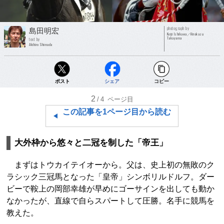
photograph by
島田明宏
Keiji Ishikawa／Hirokazu
Takayama
text by
Akihiro Shimada
ポスト
シェア
コピー
2
/4
ページ目
この記事を1ページ目から読む
大外枠から悠々と二冠を制した「帝王」
まずはトウカイテイオーから。父は、史上初の無敗のク
ラシック三冠馬となった「皇帝」シンボリルドルフ。ダー
ビーで鞍上の岡部幸雄が早めにゴーサインを出しても動か
なかったが、直線で自らスパートして圧勝。名手に競馬を
教えた。