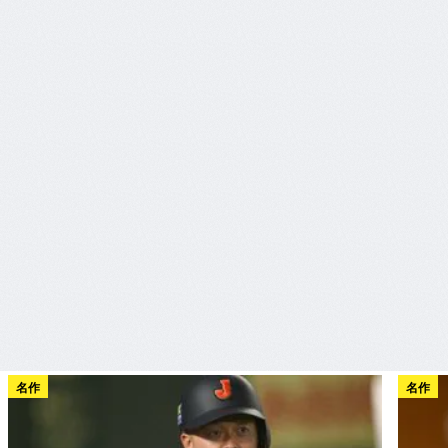
名作
名作