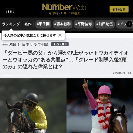
有料会員
毎日6時・11時・17時更新
ランキング
名作
#甲子園
#張本智和
#平野佳寿
#前田悠伍
#ドジャ
〉
×
今人気の記事が競技ごとに探せます
競馬
沸騰！ 日本サラブ列島
BACK NUMBER
「ダービー馬の父」から浮かび上がったトウカイテイオ
ーとウオッカの“ある共通点”…「グレード制導入後3頭
のみ」の隠れた偉業とは？
2022/05/28 17:03