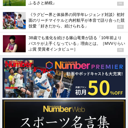
ふるさと納税』
PR
《ラグビー界と体操界の同学年レジェンド対談》初対
面のリーチマイケルと内村航平が本音で語り合った競
技愛「好きだから、続けられる」
PR
38歳でも進化を続ける篠山竜青が語る「10年前より
バスケが上手くなっている」理由とは。［MVVりらい
ぶ賞 受賞者インタビュー］
PR