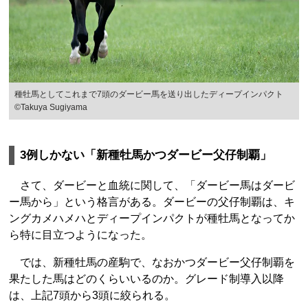
種牡馬としてこれまで7頭のダービー馬を送り出したディープインパクト
©Takuya Sugiyama
3例しかない「新種牡馬かつダービー父仔制覇」
さて、ダービーと血統に関して、「ダービー馬はダービ
ー馬から」という格言がある。ダービーの父仔制覇は、キ
ングカメハメハとディープインパクトが種牡馬となってか
ら特に目立つようになった。
では、新種牡馬の産駒で、なおかつダービー父仔制覇を
果たした馬はどのくらいいるのか。グレード制導入以降
は、上記7頭から3頭に絞られる。