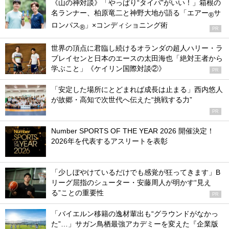
《山の神対談》「やっぱり“タイパ”がいい！」箱根の
名ランナー、柏原竜二と神野大地が語る「エアー
サ
®
ロンパス
」×コンディショニング術
®
PR
世界の頂点に君臨し続けるオランダの超人ハリー・ラ
ブレイセンと日本のエースの太田海也「絶対王者から
学ぶこと」《ケイリン国際対談②》
PR
「安定した場所にとどまれば成長は止まる」西内悠人
が故郷・高知で次世代へ伝えた“挑戦する力”
PR
Number SPORTS OF THE YEAR 2026 開催決定！
2026年を代表するアスリートを表彰
「少しぼやけているだけでも感覚が狂ってきます」B
リーグ屈指のシューター・安藤周人が明かす“見え
る”ことの重要性
PR
「バイエルン移籍の逸材輩出も“グラウンドがなかっ
た”…」サガン鳥栖最強アカデミーを変えた『企業版