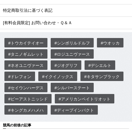
特定商取引法に基づく表記
[有料会員限定] お問い合わせ・Ｑ＆Ａ
#トウカイテイオー
#シンボリルドルフ
#ウオッカ
#タニノギムレット
#ロジユニヴァース
#ネオユニヴァース
#ジオグリフ
#デシエルト
#ドレフォン
#イクイノックス
#キタサンブラック
#セイウンハーデス
#シルバーステート
#ビーアストニッシド
#アメリカンペイトリオット
#キングカメハメハ
#ディープインパクト
競馬の前後の記事