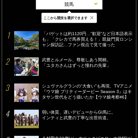
競馬
×
ここから競技を選択できます
最新
24時間
週間
「バゲットは約1120円…“歓迎”など日本語表示
も」「クレカで馬券買える！」凱旋門賞ロンシ
ャン探訪記…ファン視点で見て撮った
武豊とルメール、尊敬しあう間柄。
「ユタカさんはずっと憧れの先輩」
シュヴァルグランの“大食い”も再現、TVアニメ
『ウマ娘 プリティーダービー Season 3』はキ
タサン世代をどう描いたか【ウマ娘考察#6】
弱い体質、遅いデビューからGI馬に。
インティと武豊の丁寧な出世街道。