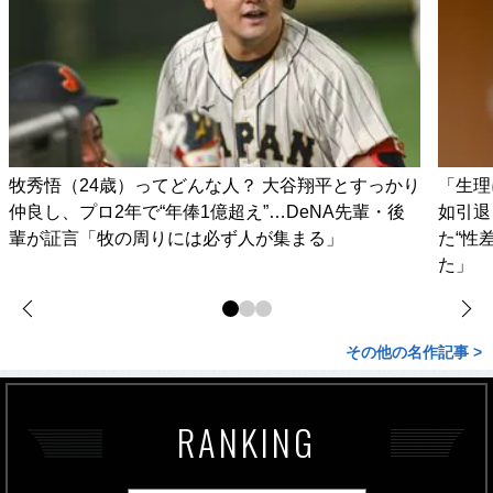
牧秀悟（24歳）ってどんな人？ 大谷翔平とすっかり
「生理
仲良し、プロ2年で“年俸1億超え”…DeNA先輩・後
如引退
輩が証言「牧の周りには必ず人が集まる」
た“性
た」
その他の名作記事 >
RANKING