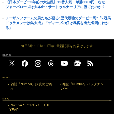
《日本ダービー3年前の大波乱》12番人気、単勝9310円…なぜロ
ジャーバローズは大本命・サートゥルナーリアに勝てたのか？
ノーザンファームの男たちが語る"歴代最強のダービー馬”「2冠馬
ドゥラメンテは集大成」「ディープの仔は馬房を出た瞬間にわか
る」
毎日6時・11時・17時に最新記事をお届けします
FOLLOW US
MAGAZINE
雑誌『Number』購読のご案
雑誌『Number』バックナン
内
バー
SPECIAL
Number SPORTS OF THE
YEAR