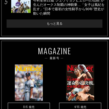
今村聖奈22歳“ジュウリョクピエロへの信頼”が
生んだオークス制覇の神騎乗…「女子は風紀を
乱す」“日本で最初の女性騎手から90年”歴史が
動いた瞬間
もっと見る
MAGAZINE
最新号
8/6
4/16
発売
発売