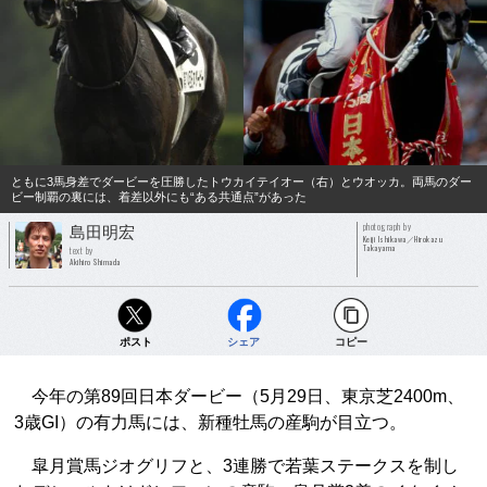
ともに3馬身差でダービーを圧勝したトウカイテイオー（右）とウオッカ。両馬のダー
ビー制覇の裏には、着差以外にも“ある共通点”があった
photograph by
島田明宏
Keiji Ishikawa／Hirokazu
Takayama
text by
Akihiro Shimada
ポスト
シェア
コピー
今年の第89回日本ダービー（5月29日、東京芝2400m、
3歳GI）の有力馬には、新種牡馬の産駒が目立つ。
皐月賞馬ジオグリフと、3連勝で若葉ステークスを制し