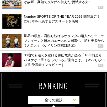
が故郷・高知で次世代へ伝えた“挑戦する力”
PR
Number SPORTS OF THE YEAR 2026 開催決定！
2026年を代表するアスリートを表彰
世界の頂点に君臨し続けるオランダの超人ハリー・ラ
ブレイセンと日本のエースの太田海也「絶対王者から
学ぶこと」《ケイリン国際対談②》
PR
38歳でも進化を続ける篠山竜青が語る「10年前より
バスケが上手くなっている」理由とは。［MVVりらい
ぶ賞 受賞者インタビュー］
PR
RANKING
全ての競技