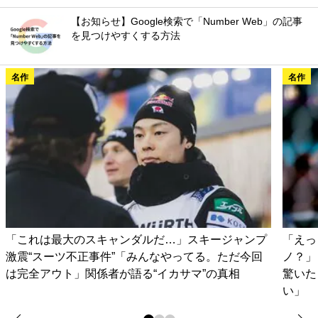
【お知らせ】Google検索で「Number Web」の記事
を見つけやすくする方法
名作
名作
「これは最大のスキャンダルだ…」スキージャンプ
「えっ
激震“スーツ不正事件”「みんなやってる。ただ今回
ノ？」
は完全アウト」関係者が語る“イカサマ”の真相
驚いた
い」