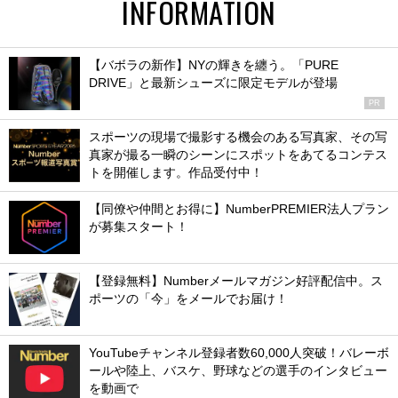
INFORMATION
【バボラの新作】NYの輝きを纏う。「PURE
DRIVE」と最新シューズに限定モデルが登場
PR
スポーツの現場で撮影する機会のある写真家、その写
真家が撮る一瞬のシーンにスポットをあてるコンテス
トを開催します。作品受付中！
【同僚や仲間とお得に】NumberPREMIER法人プラン
が募集スタート！
【登録無料】Numberメールマガジン好評配信中。ス
ポーツの「今」をメールでお届け！
YouTubeチャンネル登録者数60,000人突破！バレーボ
ールや陸上、バスケ、野球などの選手のインタビュー
を動画で