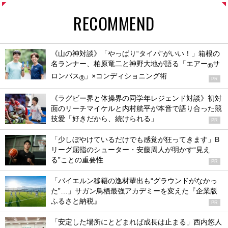
RECOMMEND
《山の神対談》「やっぱり“タイパ”がいい！」箱根の
名ランナー、柏原竜二と神野大地が語る「エアー
サ
®
ロンパス
」×コンディショニング術
®
PR
《ラグビー界と体操界の同学年レジェンド対談》初対
面のリーチマイケルと内村航平が本音で語り合った競
技愛「好きだから、続けられる」
PR
「少しぼやけているだけでも感覚が狂ってきます」B
リーグ屈指のシューター・安藤周人が明かす“見え
る”ことの重要性
PR
「バイエルン移籍の逸材輩出も“グラウンドがなかっ
た”…」サガン鳥栖最強アカデミーを変えた『企業版
ふるさと納税』
PR
「安定した場所にとどまれば成長は止まる」西内悠人