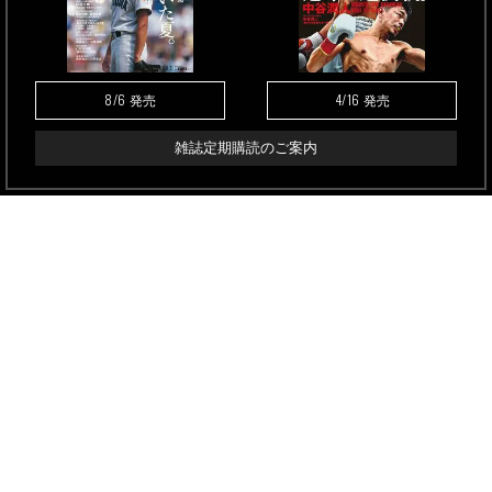
8/6
4/16
発売
発売
雑誌定期購読のご案内