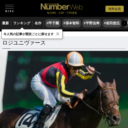
有料会員
毎日6時・11時・17時更新
最新
ランキング
名作
#甲子園
#張本智和
#平野佳寿
#前田悠伍
#
〉
×
今人気の記事が競技ごとに探せます
ロジユニヴァース
関連記事
ロジユニヴァース