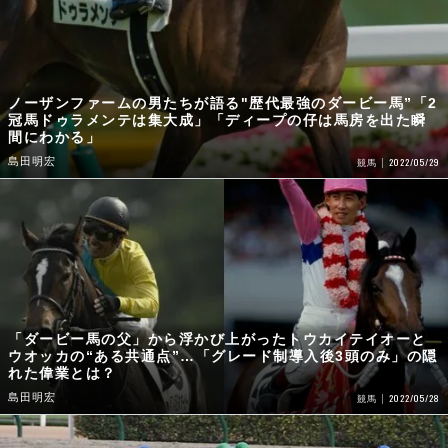
ノーザンファームの男たちが語る"歴代最強のダービー馬”「2
冠馬ドゥラメンテは集大成」「ディープの仔は馬房を出た瞬
間にわかる」
島田明宏
2022/05/29
競馬
「ダービー馬の父」から浮かび上がったトウカイテイオーと
ウオッカの“ある共通点”…「グレード制導入後3頭のみ」の隠
れた偉業とは？
島田明宏
2022/05/28
競馬