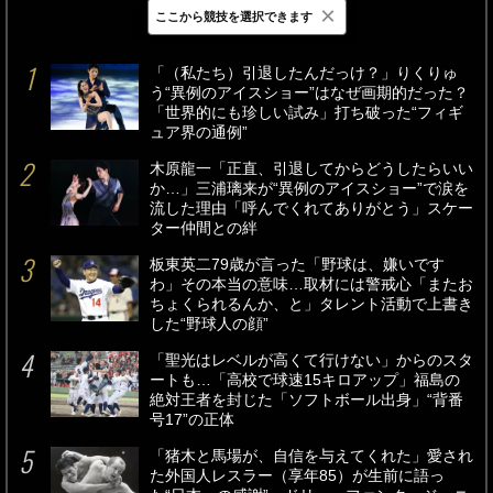
×
ここから競技を選択できます
最新
24時間
週間
「（私たち）引退したんだっけ？」りくりゅ
う“異例のアイスショー”はなぜ画期的だった？
「世界的にも珍しい試み」打ち破った“フィギ
ュア界の通例”
木原龍一「正直、引退してからどうしたらいい
か…」三浦璃来が“異例のアイスショー”で涙を
流した理由「呼んでくれてありがとう」スケー
ター仲間との絆
板東英二79歳が言った「野球は、嫌いです
わ」その本当の意味…取材には警戒心「またお
ちょくられるんか、と」タレント活動で上書き
した“野球人の顔”
「聖光はレベルが高くて行けない」からのスタ
ートも…「高校で球速15キロアップ」福島の
絶対王者を封じた「ソフトボール出身」“背番
号17”の正体
「猪木と馬場が、自信を与えてくれた」愛され
た外国人レスラー（享年85）が生前に語っ