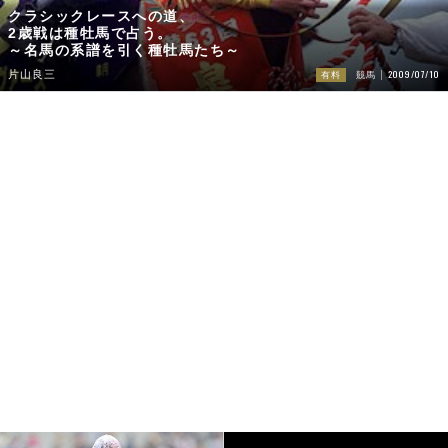
クラシックレースへの道、
2歳戦は種牡馬で占う。
～名馬の系譜を引く種牡馬たち～
2009/07/10
片山良三
有料
競馬