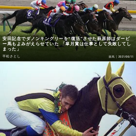
安田記念でダノンキングリーを“復活”させた萩原師はダービ
ー馬もよみがえらせていた 「皐月賞は仕事として失敗してし
まった」
平松さとし
2021/06/11
競馬