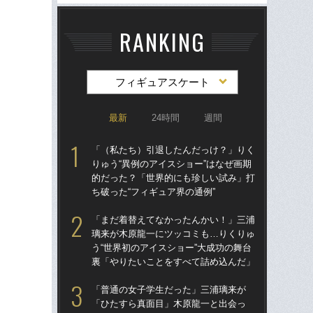
RANKING
フィギュアスケート
最新
24時間
週間
「（私たち）引退したんだっけ？」りく
「
りゅう“異例のアイスショー”はなぜ画期
璃
的だった？「世界的にも珍しい試み」打
う“
ち破った“フィギュア界の通例”
裏
「まだ着替えてなかったんかい！」三浦
「
璃来が木原龍一にツッコミも…りくりゅ
りゅ
う“世界初のアイスショー”大成功の舞台
的
裏「やりたいことをすべて詰め込んだ」
ち破
「普通の女子学生だった」三浦璃来が
「
「ひたすら真面目」木原龍一と出会っ
「