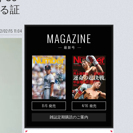
る証
2/02/15 11:04
MAGAZINE
最新号
8/6
4/16
発売
発売
雑誌定期購読のご案内