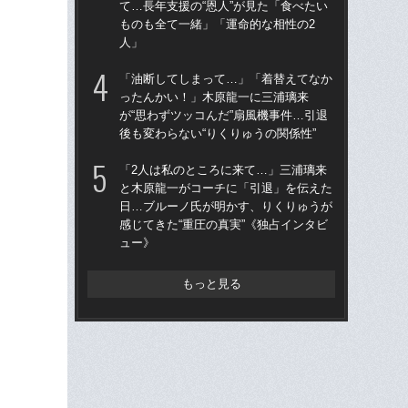
て…長年支援の“恩人”が見た「食べたい
て…
ものも全て一緒」「運命的な相性の2
も
人」
人
「油断してしまって…」「着替えてなか
「
ったんかい！」木原龍一に三浦璃来
原
が“思わずツッコんだ”扇風機事件…引退
て…
後も変わらない“りくりゅうの関係性”
ー「
「2人は私のところに来て…」三浦璃来
「
と木原龍一がコーチに「引退」を伝えた
が照
日…ブルーノ氏が明かす、りくりゅうが
り
感じてきた“重圧の真実”《独占インタビ
捨
ュー》
もっと見る