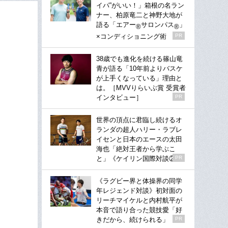
イパ”がいい！」箱根の名ラン
ナー、柏原竜二と神野大地が
語る「エアー
サロンパス
」
®
®
×コンディショニング術
PR
38歳でも進化を続ける篠山竜
青が語る「10年前よりバスケ
が上手くなっている」理由と
は。［MVVりらいぶ賞 受賞者
インタビュー］
PR
世界の頂点に君臨し続けるオ
ランダの超人ハリー・ラブレ
イセンと日本のエースの太田
海也「絶対王者から学ぶこ
と」《ケイリン国際対談②》
PR
《ラグビー界と体操界の同学
年レジェンド対談》初対面の
リーチマイケルと内村航平が
本音で語り合った競技愛「好
きだから、続けられる」
PR