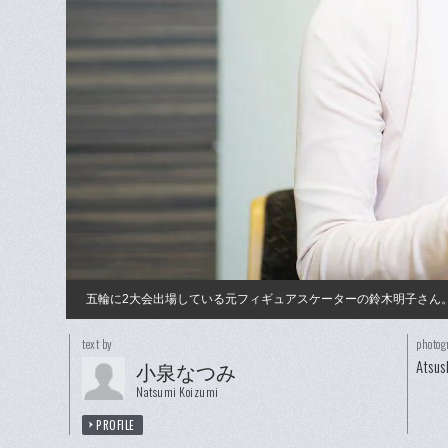
五輪に2大会出場している元フィギュアスケーターの鈴木明子さん
text by
photog
Atsus
小泉なつみ
Natsumi Koizumi
PROFILE