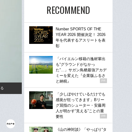
RECOMMEND
Number SPORTS OF THE
YEAR 2026 開催決定！ 2026
年を代表するアスリートを表
彰
「バイエルン移籍の逸材輩出
も“グラウンドがなかっ
た”…」サガン鳥栖最強アカデ
ミーを変えた『企業版ふるさ
と納税』
PR
いる
「少しぼやけているだけでも
感覚が狂ってきます」Bリー
グ屈指のシューター・安藤周
人が明かす“見える”ことの重
要性
PR
《山の神対談》「やっぱり“タ