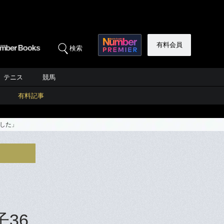
有料会員
検索
テニス
競馬
有料記事
でした」
36