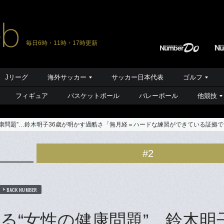
毎日6時・11時・17時更新
Jリーグ
海外サッカー
サッカー日本代表
ゴルフ
フィギュア
バスケットボール
バレーボール
他競技
康問題”…鈴木明子36歳が明かす過酷さ「無月経＝ハードな練習ができている証拠
#2
BACK NUMBER
“女性の健康問題”…鈴木明子