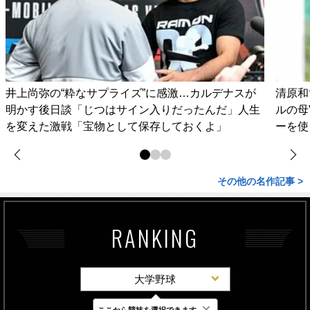
井上尚弥の“粋なサプライズ”に感激…カルデナスが
清原和
明かす後日談「じつはサイン入りだったんだ」人生
ルの母
を変えた激戦「宝物として保存しておくよ」
ーを使
その他の名作記事 >
RANKING
大学野球
×
ここから競技を選択できます