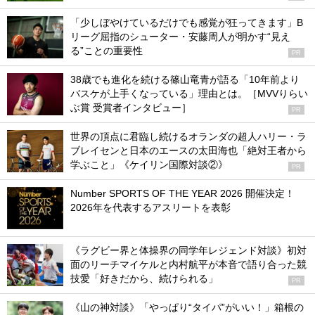
「少しぼやけているだけでも感覚が狂ってきます」B
リーグ屈指のシューター・安藤周人が明かす“見え
る”ことの重要性
PR
38歳でも進化を続ける篠山竜青が語る「10年前より
バスケが上手くなっている」理由とは。［MVVりらい
ぶ賞 受賞者インタビュー］
PR
世界の頂点に君臨し続けるオランダの超人ハリー・ラ
ブレイセンと日本のエースの太田海也「絶対王者から
学ぶこと」《ケイリン国際対談②》
PR
Number SPORTS OF THE YEAR 2026 開催決定！
2026年を代表するアスリートを表彰
《ラグビー界と体操界の同学年レジェンド対談》初対
面のリーチマイケルと内村航平が本音で語り合った競
技愛「好きだから、続けられる」
PR
《山の神対談》「やっぱり“タイパ”がいい！」箱根の