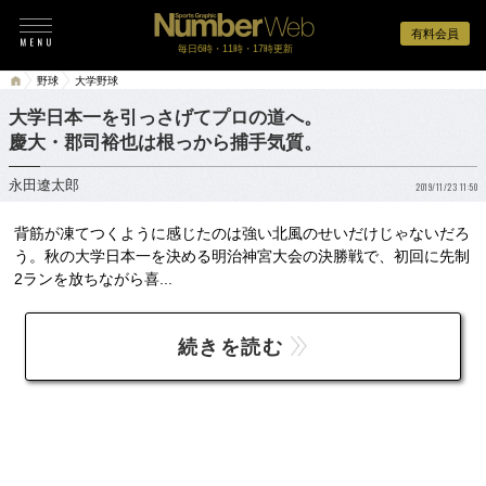
有料会員
毎日6時・11時・17時更新
野球
大学野球
大学日本一を引っさげてプロの道へ。
慶大・郡司裕也は根っから捕手気質。
永田遼太郎
2019/11/23 11:50
背筋が凍てつくように感じたのは強い北風のせいだけじゃないだろ
う。秋の大学日本一を決める明治神宮大会の決勝戦で、初回に先制
2ランを放ちながら喜...
続きを読む