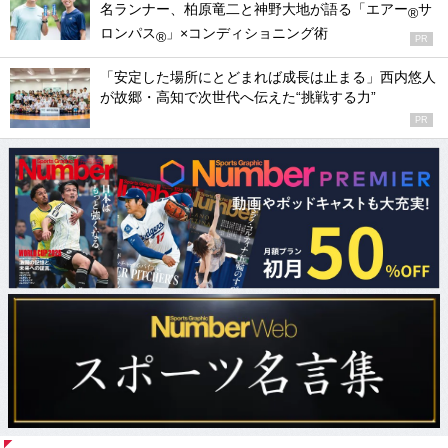
名ランナー、柏原竜二と神野大地が語る「エアー
サ
®
ロンパス
」×コンディショニング術
®
PR
「安定した場所にとどまれば成長は止まる」西内悠人
が故郷・高知で次世代へ伝えた“挑戦する力”
PR