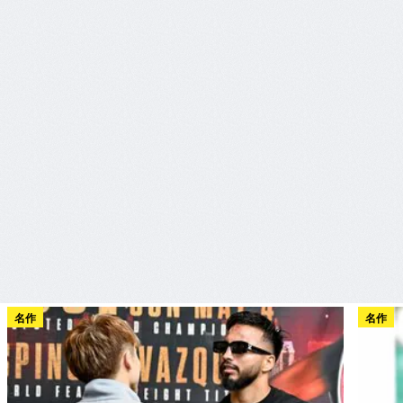
名作
名作