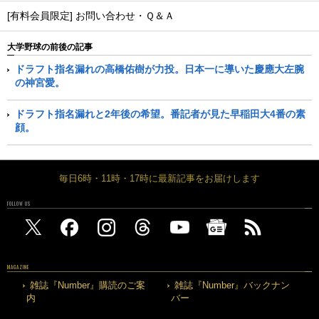
[有料会員限定] お問い合わせ・Ｑ＆Ａ
大学野球の前後の記事
ドラフト指名漏れの高橋佑樹が力投。日本一に導いた慶應大左腕
の神宮愛。
ドラフト指名漏れと2年後の希望。番記者が見た早稲田大4番の素
顔。
毎日6時・11時・17時に最新記事をお届けします
FOLLOW US
MAGAZINE
雑誌『Number』購読のご案
雑誌『Number』バックナン
内
バー