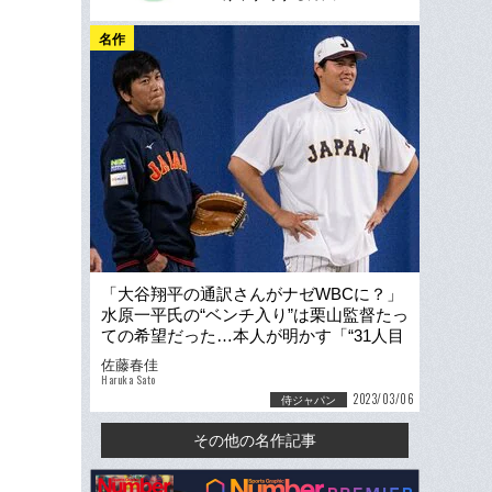
名作
「大谷翔平の通訳さんがナゼWBCに？」
水原一平氏の“ベンチ入り”は栗山監督たっ
ての希望だった…本人が明かす「“31人目
の侍”の多すぎる仕事量」
佐藤春佳
Haruka Sato
2023/03/06
侍ジャパン
その他の名作記事