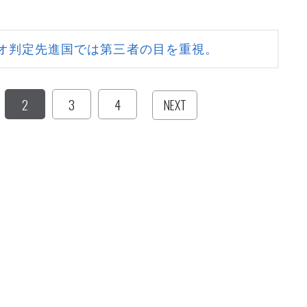
オ判定先進国では第三者の目を重視。
2
3
4
NEXT