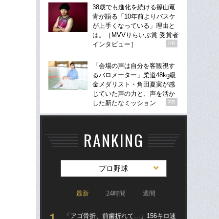
38歳でも進化を続ける篠山竜
青が語る「10年前よりバスケ
が上手くなっている」理由と
は。［MVVりらいぶ賞 受賞者
インタビュー］
PR
「会場の声は自分を客観視す
るバロメーター」柔道48kg級
金メダリスト・角田夏実が感
じていた声の力と、声を活か
した新たなミッション
PR
RANKING
プロ野球
最新
24時間
週間
「アゴ骨折、前歯折れて…」156キロ速
「ア