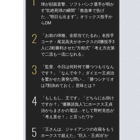
球が顔面直撃、ソフトバンク選手が明か
球
す“壮絶死球の瞬間”「救急車で告げ
す“
た…“明日も出ます”」オリックス投手か
た…
らDM
らD
「お前の球種、全部当てたるわ」名投手
「
コーチ・尾花高夫がホークスの0勝投手3
で
人に2桁勝利させた“方程式”「考え方次第
を
で二流も一流になれる」
は
「監督、今日は何対何で勝つつもりなん
「
です？」「なんで今？」ダイエー王貞治
コー
を驚かせた唐突な問い…「勝つシナリオ
人に
は7割決めておく」意味とは？
で
「もしもし、王です」「どちらにお掛け
「
ですか？」“優勝請負人”にホークス王貞
です
治からまさかの電話…そして野村克也が
治
「考え直せ！」と言ったワケ
「
「王さんは、ジャイアンツの在籍をもう
「
ホークスで超えた」“巨人・王貞治”か
ホー