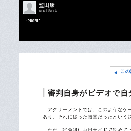
鷲田康
Yasushi Washida
PROFILE
この
審判自身がビデオで自
アグリーメントでは、このようなケー
あり、それに従った措置だったという
ただ、試合後に中日サイドで改めてビ