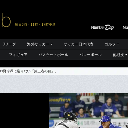
毎日6時・11時・17時更新
Jリーグ
海外サッカー
サッカー日本代表
ゴルフ
フィギュア
バスケットボール
バレーボール
他競技
ロ野球界に足りない「第三者の目」。