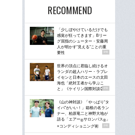
RECOMMEND
「少しぼやけているだけでも
感覚が狂ってきます」Bリー
グ屈指のシューター・安藤周
人が明かす“見える”ことの重
要性
PR
世界の頂点に君臨し続けるオ
ランダの超人ハリー・ラブレ
イセンと日本のエースの太田
海也「絶対王者から学ぶこ
と」《ケイリン国際対談②》
PR
《山の神対談》「やっぱり“タ
イパ”がいい！」箱根の名ラン
ナー、柏原竜二と神野大地が
語る「エアー
サロンパス
」
®
®
×コンディショニング術
PR