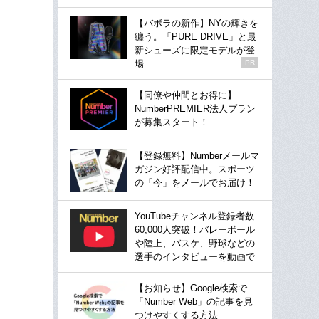
【バボラの新作】NYの輝きを
纏う。「PURE DRIVE」と最
新シューズに限定モデルが登
場
PR
【同僚や仲間とお得に】
NumberPREMIER法人プラン
が募集スタート！
【登録無料】Numberメールマ
ガジン好評配信中。スポーツ
の「今」をメールでお届け！
YouTubeチャンネル登録者数
60,000人突破！バレーボール
や陸上、バスケ、野球などの
選手のインタビューを動画で
【お知らせ】Google検索で
「Number Web」の記事を見
つけやすくする方法