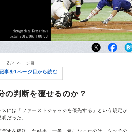
Kyodo News
photograph by
2019/06/11 08:00
posted
4－4で迎えた8回2アウトの場面で、問題の判
た。スポーツにおける審判の問題は、永遠の
える。
2
/4
ページ目
記事を1ページ目から読む
分の判断を覆せるのか？
スには「ファーストジャッジを優先する」という規定が
説明だった。
デオを確認した結果「一番、気になったのは、タッチの