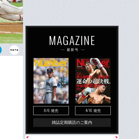
MAGAZINE
最新号
定は生まれ
テーマともい
8/6
4/16
発売
発売
雑誌定期購読のご案内