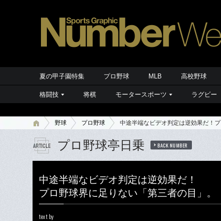
夏の甲子園特集
プロ野球
MLB
高校野球
格闘技
将棋
モータースポーツ
ラグビー
野球
プロ野球
中途半端なビデオ判定は逆効果だ！プ
プロ野球亭日乗
BACK NUMBER
中途半端なビデオ判定は逆効果だ！
プロ野球界に足りない「第三者の目」。
text by