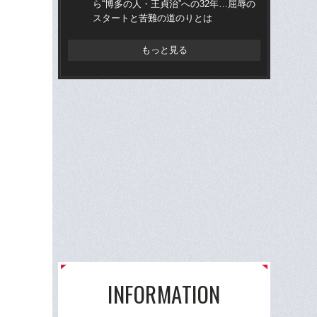
ら“博多の人・王貞治”への32年…屈辱の
ら“
スタートと苦難の道のりとは
ス
もっと見る
INFORMATION