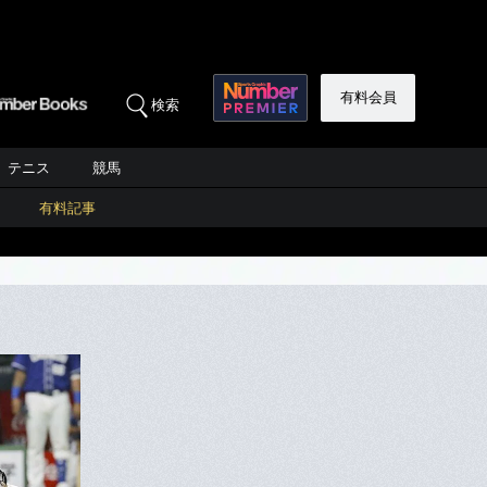
有料会員
検索
テニス
競馬
有料記事