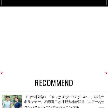
RECOMMEND
《山の神対談》「やっぱり“タイパ”がいい！」箱根の
名ランナー、柏原竜二と神野大地が語る「エアー
サ
®
ロンパス
」×コンディショニング術