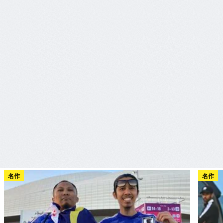
名作
名作