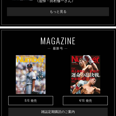
《追悼・田村修一さん》
もっと見る
MAGAZINE
最新号
8/6
4/16
発売
発売
雑誌定期購読のご案内