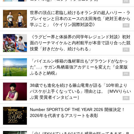
®
PR
世界の頂点に君臨し続けるオランダの超人ハリー・ラ
ブレイセンと日本のエースの太田海也「絶対王者から
学ぶこと」《ケイリン国際対談②》
PR
《ラグビー界と体操界の同学年レジェンド対談》初対
面のリーチマイケルと内村航平が本音で語り合った競
技愛「好きだから、続けられる」
PR
「バイエルン移籍の逸材輩出も“グラウンドがなかっ
た”…」サガン鳥栖最強アカデミーを変えた『企業版
ふるさと納税』
PR
38歳でも進化を続ける篠山竜青が語る「10年前より
バスケが上手くなっている」理由とは。［MVVりらい
ぶ賞 受賞者インタビュー］
PR
Number SPORTS OF THE YEAR 2026 開催決定！
2026年を代表するアスリートを表彰
「少しぼやけているだけでも感覚が狂ってきます」B