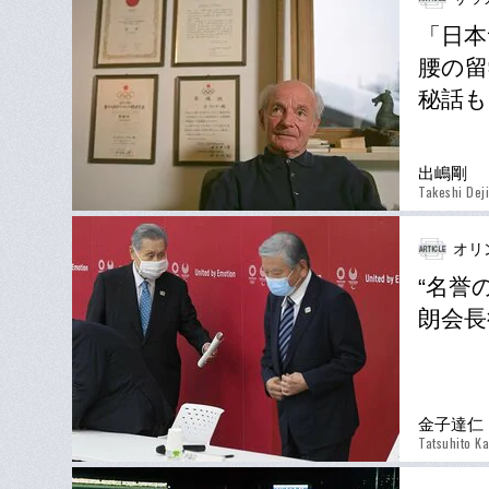
「日本
腰の留
秘話も
出嶋剛
Takeshi Dej
オリ
“名誉
朗会長
金子達仁
Tatsuhito K