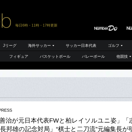
毎日6時・11時・17時更新
Jリーグ
海外サッカー
サッカー日本代表
ゴルフ
フィギュア
バスケットボール
バレーボール
他競技
RESS
善治が元日本代表FWと柏レイソルユニ姿」「
米長邦雄の記念対局」“棋士と二刀流”元編集長が