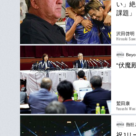
い」絶
課題」
沢田啓明
Hiroaki Saw
Beyo
“伏魔
鷲田康
Yasushi Was
熱狂
祝Jリ