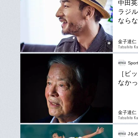
中田英
ラジル
ならな
金子達仁
Tatsuhito K
Spor
［ビッ
なか
金子達仁
Tatsuhito K
Jを