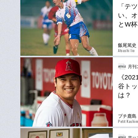
「テツ
い、オ
とW杯
飯尾篤史
Atsushi Iio
月刊
《20
谷トッ
は？
プチ鹿島
Petit Kashi
サッ