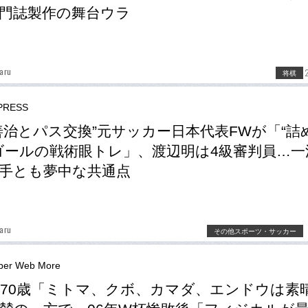
門誌製作の舞台ウラ
aru
将棋
RESS
善治とパス交換”元サッカー日本代表FWが「“詰
ゴールの戦術眼トレ」、渡辺明は4級審判員…一
手とも夢中な共通点
aru
その他スポーツ・サッカー
er Web More
70歳「ミトマ、クボ、カマダ、エンドウは素