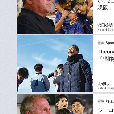
い」絶
課題」
沢田啓明
Hiroaki Saw
Spor
The
「“闘
北條聡
Satoshi Hoj
熱狂
ジーコ