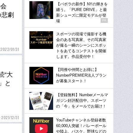
【バボラの新作】NYの輝きを
出会
纏う。「PURE DRIVE」と最
の悲劇
新シューズに限定モデルが登
場
PR
スポーツの現場で撮影する機
会のある写真家、その写真家
が撮る一瞬のシーンにスポッ
2022/01/31
トをあてるコンテストを開催
します。作品受付中！
【同僚や仲間とお得に】
続“大
NumberPREMIER法人プラン
が募集スタート！
」と
【登録無料】Numberメールマ
ガジン好評配信中。スポーツ
の「今」をメールでお届け！
2021/12/31
YouTubeチャンネル登録者数
60,000人突破！バレーボール
や陸上、バスケ、野球などの