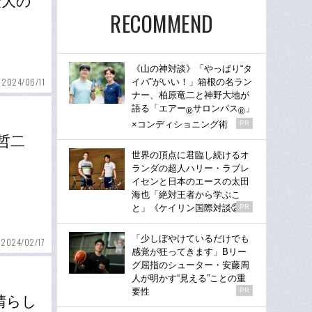
最大の
RECOMMEND
《山の神対談》「やっぱり“タ
2024/06/11
イパ”がいい！」箱根の名ラン
ナー、柏原竜二と神野大地が
語る「エアー
サロンパス
」
®
®
×コンディショニング術
PR
哲二
世界の頂点に君臨し続けるオ
ランダの超人ハリー・ラブレ
イセンと日本のエースの太田
海也「絶対王者から学ぶこ
と」《ケイリン国際対談②》
PR
「少しぼやけているだけでも
2024/02/17
感覚が狂ってきます」Bリー
グ屈指のシューター・安藤周
人が明かす“見える”ことの重
要性
PR
晴らし