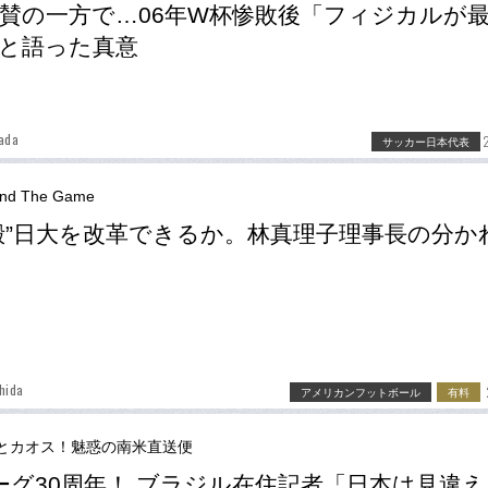
賛の一方で…06年W杯惨敗後「フィジカルが
と語った真意
ada
サッカー日本代表
nd The Game
殿”日大を改革できるか。林真理子理事長の分か
hida
アメリカンフットボール
有料
とカオス！魅惑の南米直送便
ーグ30周年！ ブラジル在住記者「日本は見違