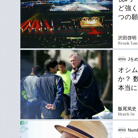
ど強く
つの願
沢田啓明
Hiroaki Saw
Jを
オシム
か？ 
本当に
飯尾篤史
Atsushi Iio
Numb