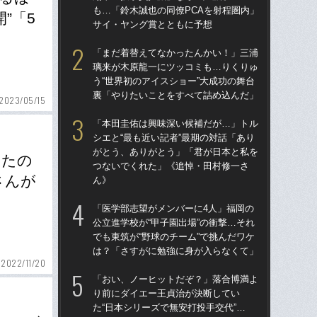
も…「鈴木誠也の同僚PCAを射程圏内」
た“
”「5
サイ・ヤング賞とともに予想
「
「まだ着替えてなかったんかい！」三浦
「
璃来が木原龍一にツッコミも…りくりゅ
終わ
う“世界初のアイスショー”大成功の舞台
つか
裏「やりたいことをすべて詰め込んだ」
リ
2023/05/15
「本田圭佑は興味深い候補だが…」トル
「
シエと“最も近い記者”最期の対話「あり
っ
がとう、ありがとう」「君が日本と私を
王貞
えたの
つないでくれた」《追悼・田村修一さ
当
さんが
ん》
ド
「医学部志望がメンバーに4人」福岡の
翔平
公立進学校が“甲子園出場”の衝撃…それ
も…
でも東筑が“野球のチーム”で挑んだワケ
サ
は？「さすがに勉強に身が入らなくて」
2022/11/20
「
「おい、ノーヒットだぞ？」落合博満よ
璃
り前にダイエー王貞治が決断してい
う“
た“日本シリーズで無安打投手交代”…
裏