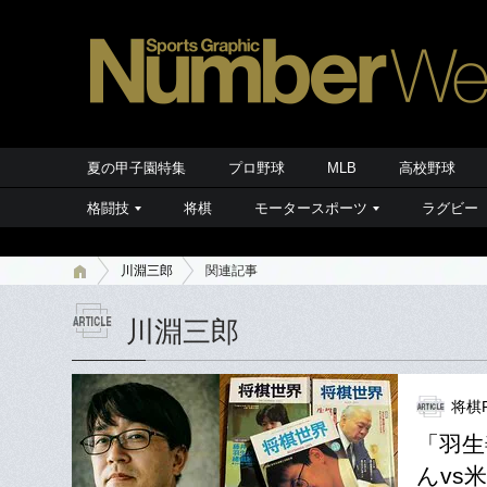
夏の甲子園特集
プロ野球
MLB
高校野球
格闘技
将棋
モータースポーツ
ラグビー
川淵三郎
関連記事
川淵三郎
将棋P
「羽生
んvs