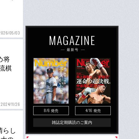
2026/05/03
MAGAZINE
最新号
め将
流棋
2024/11/26
8/6
4/16
発売
発売
雑誌定期購読のご案内
晴らし