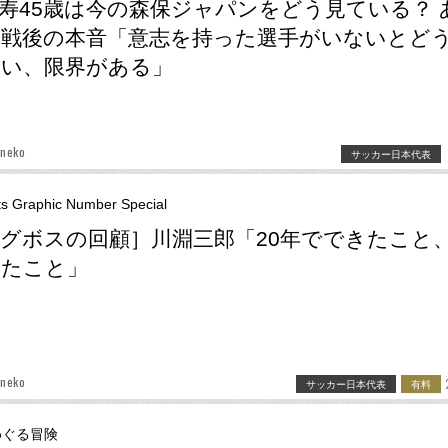
寿45歳は今の森保ジャパンをどう見ている？ 
戦後の本音「意志を持った選手がいないとど
い、限界がある」
aneko
サッカー日本代表
ts Graphic Number Special
グボスの回顧］川淵三郎「20年でできたこと
ったこと」
aneko
サッカー日本代表
有料
めぐる冒険