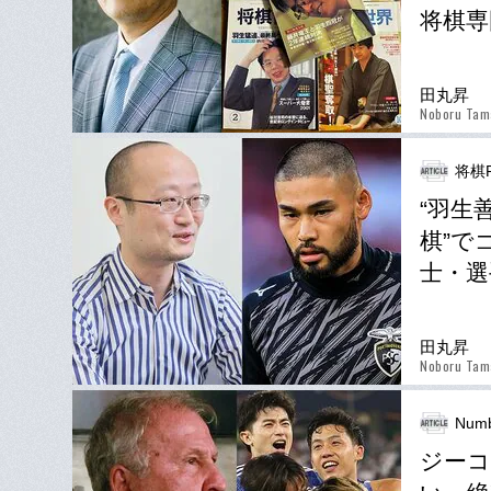
将棋専
田丸昇
Noboru Tam
将棋P
“羽生
棋”で
士・選
田丸昇
Noboru Tam
Numb
ジーコ