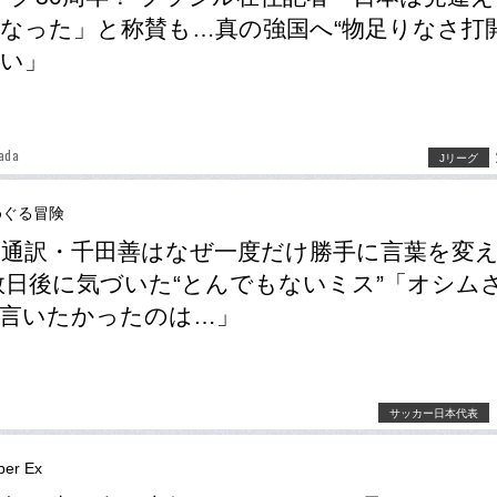
なった」と称賛も…真の強国へ“物足りなさ打開
い」
ada
Jリーグ
めぐる冒険
通訳・千田善はなぜ一度だけ勝手に言葉を変
数日後に気づいた“とんでもないミス”「オシム
言いたかったのは…」
サッカー日本代表
er Ex