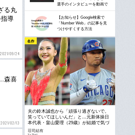
選手のインタビューを動画で
ざる丸
【お知らせ】Google検索で
ル指導
「Number Web」の記事を見
つけやすくする方法
名作
2021/09/24
…森喜
夫の鈴木誠也から「頑張り過ぎないで。
笑っていてほしいんだ」と…元新体操日
本代表・畠山愛理（29歳）が結婚で気づ
2021/02/13
いた“理想の妻”幻想
荘司結有
Yu Shoji