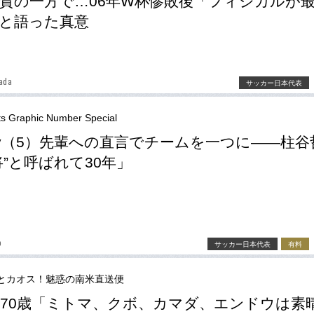
賛の一方で…06年W杯惨敗後「フィジカルが
と語った真意
ada
サッカー日本代表
ts Graphic Number Special
ory（5）先輩への直言でチームを一つに――柱谷
将”と呼ばれて30年」
o
サッカー日本代表
有料
とカオス！魅惑の南米直送便
70歳「ミトマ、クボ、カマダ、エンドウは素