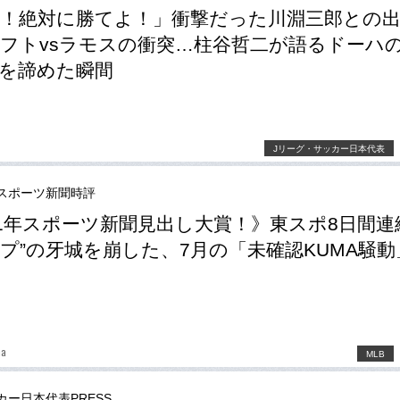
！絶対に勝てよ！」衝撃だった川淵三郎との
フトvsラモスの衝突…柱谷哲二が語るドーハ
を諦めた瞬間
Jリーグ・サッカー日本代表
スポーツ新聞時評
21年スポーツ新聞見出し大賞！》東スポ8日間連
プ”の牙城を崩した、7月の「未確認KUMA騒動
ma
MLB
カー日本代表PRESS