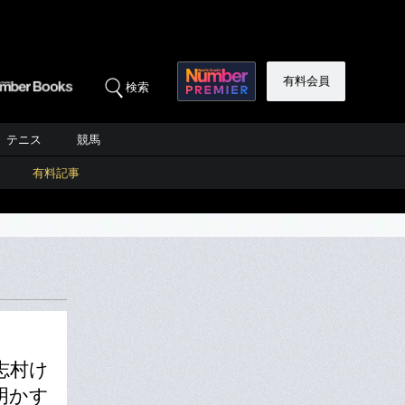
有料会員
検索
テニス
競馬
有料記事
志村け
明かす