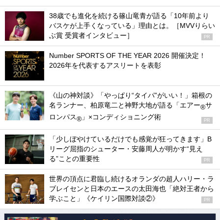
38歳でも進化を続ける篠山竜青が語る「10年前より
バスケが上手くなっている」理由とは。［MVVりらい
ぶ賞 受賞者インタビュー］
PR
Number SPORTS OF THE YEAR 2026 開催決定！
2026年を代表するアスリートを表彰
《山の神対談》「やっぱり“タイパ”がいい！」箱根の
名ランナー、柏原竜二と神野大地が語る「エアー
サ
®
ロンパス
」×コンディショニング術
®
PR
「少しぼやけているだけでも感覚が狂ってきます」B
リーグ屈指のシューター・安藤周人が明かす“見え
る”ことの重要性
PR
世界の頂点に君臨し続けるオランダの超人ハリー・ラ
ブレイセンと日本のエースの太田海也「絶対王者から
学ぶこと」《ケイリン国際対談②》
PR