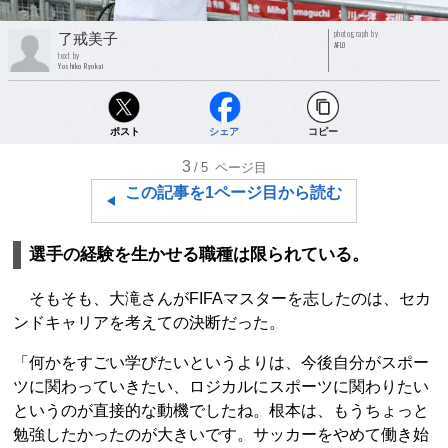
photograph by
了戒美子
AFLO
text by
Yoshiko Ryokai
ポスト
シェア
コピー
3
/5
ページ目
この記事を1ページ目から読む
選手の経験を生かせる職種は限られている。
そもそも、大滝さんがFIFAマスターを志したのは、セカ
ンドキャリアを考えての決断だった。
「何かをすごい学びたいというよりは、今後自分がスポー
ツに関わっていきたい、ロジカルにスポーツに関わりたい
というのが直接的な動機でしたね。根本は、もうちょっと
勉強したかったのが大きいです。サッカーをやめて働き始