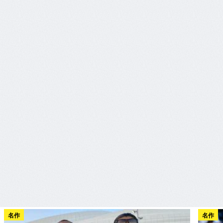
名作
名作