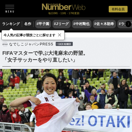
有料会員
毎日6時・11時・17時更新
ランキング
名作
#甲子園
#Jリーグ
#中村剛也
#佐々木朗希
#ラグ
〉
×
今人気の記事が競技ごとに探せます
サッカー
サッカー日本代表
なでしこジャパンPRESS
BACK NUMBER
FIFAマスターで学ぶ大滝麻未の野望。
「女子サッカーをやり直したい」