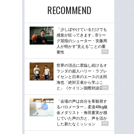
RECOMMEND
「少しぼやけているだけでも
感覚が狂ってきます」Bリー
グ屈指のシューター・安藤周
人が明かす“見える”ことの重
要性
PR
世界の頂点に君臨し続けるオ
ランダの超人ハリー・ラブレ
イセンと日本のエースの太田
海也「絶対王者から学ぶこ
と」《ケイリン国際対談②》
PR
「会場の声は自分を客観視す
るバロメーター」柔道48kg級
金メダリスト・角田夏実が感
じていた声の力と、声を活か
した新たなミッション
PR