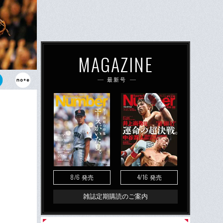
MAGAZINE
最新号
ツ。“貧乏
8/6
4/16
発売
発売
雑誌定期購読のご案内