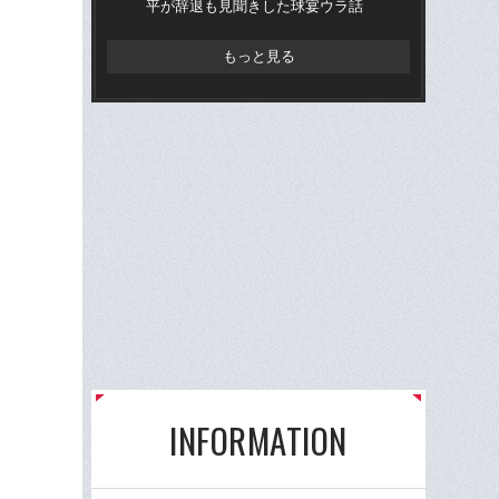
平が辞退も見聞きした球宴ウラ話
平
もっと見る
INFORMATION