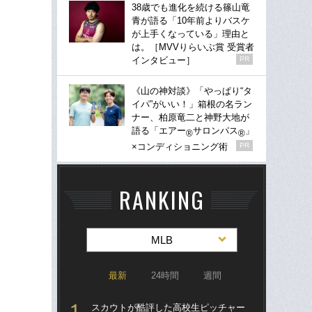
38歳でも進化を続ける篠山竜
青が語る「10年前よりバスケ
が上手くなっている」理由と
は。［MVVりらいぶ賞 受賞者
インタビュー］
PR
《山の神対談》「やっぱり“タ
イパ”がいい！」箱根の名ラン
ナー、柏原竜二と神野大地が
語る「エアー
サロンパス
」
®
®
×コンディショニング術
PR
RANKING
MLB
最新
24時間
週間
スカウトが酷評した高校生ピッチャー
なぜ