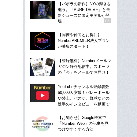
【バボラの新作】NYの輝きを
纏う。「PURE DRIVE」と最
新シューズに限定モデルが登
場
PR
【同僚や仲間とお得に】
NumberPREMIER法人プラン
が募集スタート！
【登録無料】Numberメールマ
ガジン好評配信中。スポーツ
の「今」をメールでお届け！
YouTubeチャンネル登録者数
60,000人突破！バレーボール
や陸上、バスケ、野球などの
選手のインタビューを動画で
【お知らせ】Google検索で
「Number Web」の記事を見
つけやすくする方法