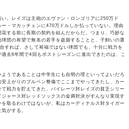
い。レイズは主砲のエヴァン・ロンゴリアに250万ド
ー・マカッチェンに470万ドルしか払っていない。理由
開花する前に長期の契約を結んだからだ。つまり、巧妙な
他球団の有望で無名の若手を盗掘することと、子飼いの選
融合すれば、さして裕福ではない球団でも、十分に戦力を
が過去6年間で4回もポストシーズンに進出できたのは、こ
ようであることは中学生にも自明の理といってよいだろ
的安上がりのブルペン整備でここまでやってきたし、カー
せて戦力を貯えてきた。パイレーツ対レイズの貧乏シリー
ドジャース対レッドソックスの金満対決がすんなり実現す
かを取るわけではないが、私はカーディナルス対タイガー
な気がする。