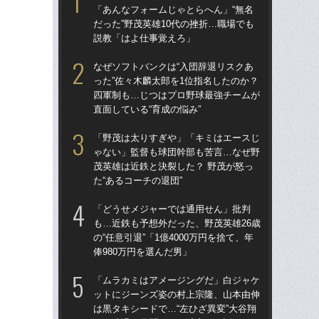
「あんなフォームじゃとらへん」“無名
った
だった”野茂英雄10代の挫折…職場でも
四
説教「はよ仕事覚えろ」
直面
なぜソフトバンクは“入団辞退リスクあ
ス
った”佐々木麟太郎を1位指名したのか？
「あ
四軍制も…じつはプロ野球最強チームが
だっ
直面している“育成の悩み”
説
「野茂は太りすぎや」「キミはエースじ
「
ゃない」監督も球団幹部も苦言…なぜ野
ゃ
茂英雄は近鉄と決裂した？ 野茂が怒っ
茂英
た“あるコーチの退団”
た“
「どうせメジャーでは通用せん」批判
「
も…近鉄も予想外だった、野茂英雄26歳
も…
の“任意引退”「1億4000万円を捨て、年
の“
俸980万円を選んだ男」
俸9
「ムラカミはアメージングだ」白ジャケ
「
ットにジーンズ姿の村上宗隆、山本由伸
ッ
は黒タキシードで…“左ひざ異変”大谷翔
は黒