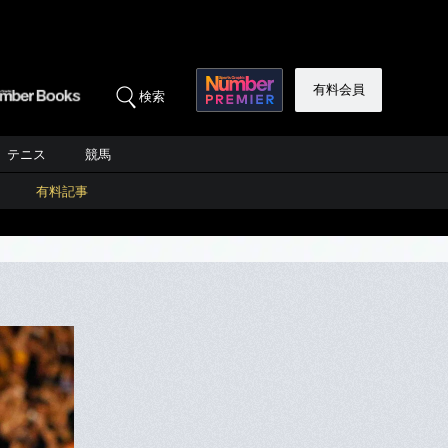
有料会員
検索
テニス
競馬
有料記事