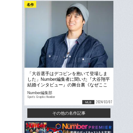
名作
「大谷選手はデコピンを抱いて登場しま
した」Number編集者に聞いた『大谷翔平
結婚インタビュー』の舞台裏《なぜここ
まで話をしてくれたのか？》
Number編集部
Sports Graphic Number
2024/03/07
MLB
その他の名作記事