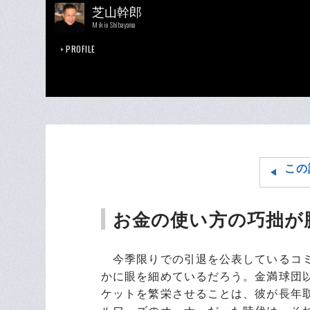
芝山幹郎
Mikio Shibayama
PROFILE
この
お金の使い方の巧拙が
今季限りでの引退を公表しているコミ
かに眼を細めているだろう。金満球団
ケットを繁栄させることは、彼が長年