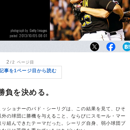
Getty Images
photograph by
2013/10/05 08:01
posted
21年ぶりのプレーオフ進出を果たしたパイレー
球団”が巻き起こした旋風はどこまで続くか。
2
/2
ページ目
記事を1ページ目から読む
勝負を決める。
ッショナーのバド・シーリグは、この結果を見て、ひそ
以外の球団に勝機を与えること、ならびにスモール・マー
取り組んできたテーマだった。シーリグ自身、弱小球団ブ