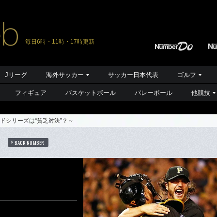
毎日6時・11時・17時更新
Jリーグ
海外サッカー
サッカー日本代表
ゴルフ
フィギュア
バスケットボール
バレーボール
他競技
ドシリーズは“貧乏対決”？～
ト
BACK NUMBER