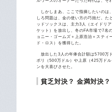
ルワーズのオーナーだった時代は、そ
しかしまあ、ここで指摘したいのは、
しろ問題は、金の使い方の巧拙だ。た
ッドソックスは、主力3人（エイドリ
ケット）を放出し、冬のFA市場で7名
ョニー・ゴームズ＋上原浩治＋スティ
ド・ロス）を獲得した。
放出した3人の年俸合計額は5700万
ポリ（500万ドル）や上原（425万
ンを大喜びさせた。
貧乏対決？ 金満対決？