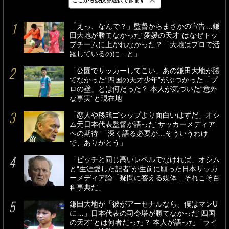
最新
24時間
週間
「えっ、なんで？」監督からまさかの宣告…鎌
田大地が勝てなかった“愛媛の天才”はなぜトッ
プチームに上がれなかった？「大地はプロで活
躍しているのに…と」
「公園でサッカーしてこい」あの鎌田大地が勝
てなかった“四国の天才少年”がぶつかった「プ
ロの壁」とは何だった？ 本人が気づいた“意外
な事実”と現在地
「恋人や移籍ゴシップより面白いはずだ」オシ
ム元日本代表監督が語った“サッカーメディア
への期待”「深く語る必要が…そういうわけ
で、ありがとう」
「ピッチと同じ高いレベルでなければ」オシム
と“生涯愛した記者”が生前に願った日本サッカ
ーメディア論「疑問に答える媒体…それこそ百
科事典だ」
鎌田大地が「彼がアーセナルなら、僕はマンU
に…」日本代表の司令塔が勝てなかった“四国
の天才”とは何者だった？ 本人が語った「ライ