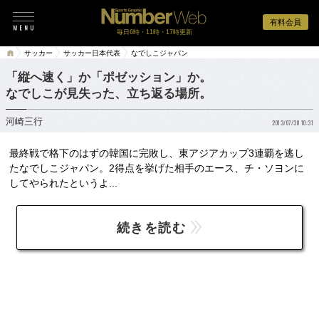
有料会員
毎日6時・11時・17時更新
サッカー
サッカー日本代表
なでしこジャパン
「縦へ速く」か「ポゼッション」か。
なでしこが見失った、立ち返る場所。
河崎三行
2013/07/30 10:31
最終戦で格下のはずの韓国に完敗し、東アジアカップ3連覇を逃し
たなでしこジャパン。2得点を挙げた相手のエース、チ・ソヨンに
してやられたというよ...
続きを読む