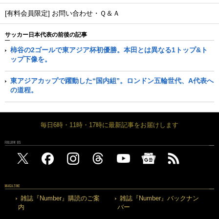
[有料会員限定] お問い合わせ・Ｑ＆Ａ
サッカー日本代表の前後の記事
柿谷の2ゴールで東アジア杯初優勝。本田とは異なる1トップ&ト
ップ下像を。
東アジアカップで躍動した“国内組”。ロンドン五輪世代、A代表へ
の道程。
毎日6時・11時・17時に最新記事をお届けします
FOLLOW US
MAGAZINE
雑誌『Number』購読のご案
雑誌『Number』バックナン
内
バー