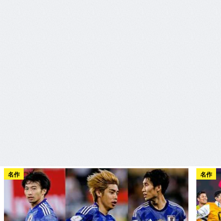
名作
名作