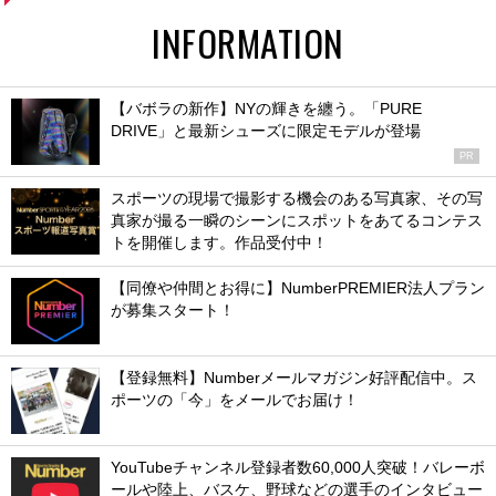
INFORMATION
【バボラの新作】NYの輝きを纏う。「PURE
DRIVE」と最新シューズに限定モデルが登場
PR
スポーツの現場で撮影する機会のある写真家、その写
真家が撮る一瞬のシーンにスポットをあてるコンテス
トを開催します。作品受付中！
【同僚や仲間とお得に】NumberPREMIER法人プラン
が募集スタート！
【登録無料】Numberメールマガジン好評配信中。ス
ポーツの「今」をメールでお届け！
YouTubeチャンネル登録者数60,000人突破！バレーボ
ールや陸上、バスケ、野球などの選手のインタビュー