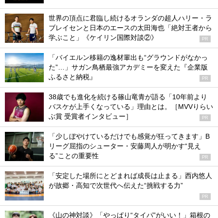
世界の頂点に君臨し続けるオランダの超人ハリー・ラ
ブレイセンと日本のエースの太田海也「絶対王者から
学ぶこと」《ケイリン国際対談②》
PR
「バイエルン移籍の逸材輩出も“グラウンドがなかっ
た”…」サガン鳥栖最強アカデミーを変えた『企業版
ふるさと納税』
PR
38歳でも進化を続ける篠山竜青が語る「10年前より
バスケが上手くなっている」理由とは。［MVVりらい
ぶ賞 受賞者インタビュー］
PR
「少しぼやけているだけでも感覚が狂ってきます」B
リーグ屈指のシューター・安藤周人が明かす“見え
る”ことの重要性
PR
「安定した場所にとどまれば成長は止まる」西内悠人
が故郷・高知で次世代へ伝えた“挑戦する力”
PR
《山の神対談》「やっぱり“タイパ”がいい！」箱根の