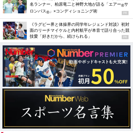
名ランナー、柏原竜二と神野大地が語る「エアー
サ
®
ロンパス
」×コンディショニング術
®
PR
《ラグビー界と体操界の同学年レジェンド対談》初対
面のリーチマイケルと内村航平が本音で語り合った競
技愛「好きだから、続けられる」
PR