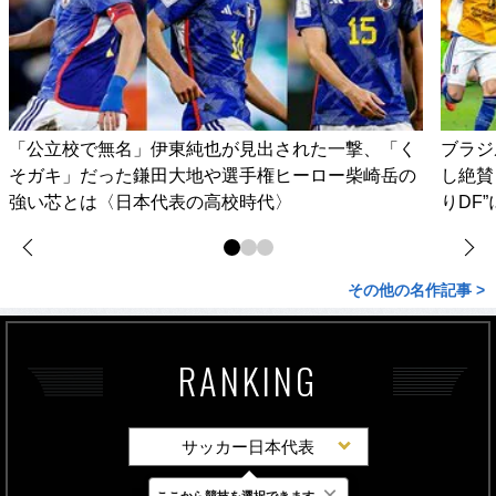
「公立校で無名」伊東純也が見出された一撃、「く
ブラジ
そガキ」だった鎌田大地や選手権ヒーロー柴崎岳の
し絶賛
強い芯とは〈日本代表の高校時代〉
りDF
その他の名作記事 >
RANKING
サッカー日本代表
×
ここから競技を選択できます