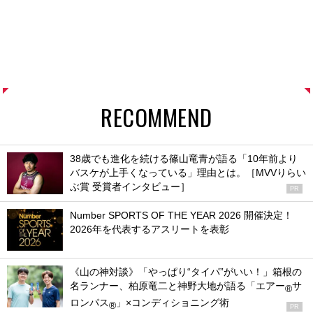
RECOMMEND
38歳でも進化を続ける篠山竜青が語る「10年前より
バスケが上手くなっている」理由とは。［MVVりらい
ぶ賞 受賞者インタビュー］
PR
Number SPORTS OF THE YEAR 2026 開催決定！
2026年を代表するアスリートを表彰
《山の神対談》「やっぱり“タイパ”がいい！」箱根の
名ランナー、柏原竜二と神野大地が語る「エアー
サ
®
ロンパス
」×コンディショニング術
®
PR