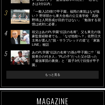
きは3分以内」
「一般入試9割で甲子園」福岡の東筑はなぜ強
い？ 野球部から東大合格の公立進学校「高校
野球は人間形成が目的ではない」「勉強する習
慣は絶対に必要」
祖父はあのPL学園“伝説の名将”、父も東北の強
豪監督経験者でも…「なぜ他校へ？」佐野日大
主将が選んだ“脱・サラブレッドの道”と「家族
LINE」秘話
あのPL学園“伝説の名将”の孫が甲子園に!?「福
留孝介の付き人」“PLの子”だった父が語った
「最強軍団の裏側」と「親子3代で目指す甲子
園」
もっと見る
MAGAZINE