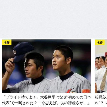
名作
名作
「プライド持てよ！」大谷翔平はなぜ“初めての日本
松尾汐
代表”で一喝された？「今思えば、あの謙虚さが…」
れ”？