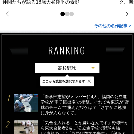
仲間たちが語る18歳大谷翔平の素顔
ク、海
その他の名作記事 >
RANKING
高校野球
×
ここから競技を選択できます
最新
24時間
週間
「医学部志望がメンバーに4人」福岡の公立進
学校が“甲子園出場”の衝撃…それでも東筑が“野
球のチーム”で挑んだワケは？「さすがに勉強
に身が入らなくて」
「気合を入れる、とか嫌いなんです」野球部か
ら東大合格者2名…“公立進学校で野球も強
い”東筑のナゾ「監督は数学の先生」「怒ると