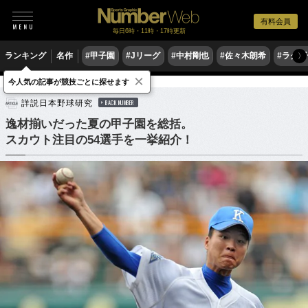
有料会員
毎日6時・11時・17時更新
ランキング
名作
#甲子園
#Jリーグ
#中村剛也
#佐々木朗希
#ラグ
〉
×
今人気の記事が競技ごとに探せます
野球
高校野球
ドラフト会議
詳説日本野球研究
BACK NUMBER
逸材揃いだった夏の甲子園を総括。
スカウト注目の54選手を一挙紹介！