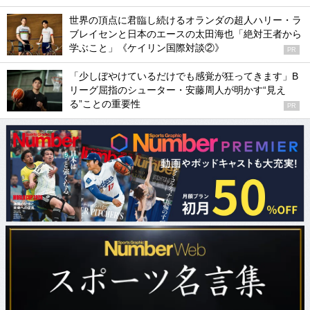
世界の頂点に君臨し続けるオランダの超人ハリー・ラ
ブレイセンと日本のエースの太田海也「絶対王者から
学ぶこと」《ケイリン国際対談②》
PR
「少しぼやけているだけでも感覚が狂ってきます」B
リーグ屈指のシューター・安藤周人が明かす“見え
る”ことの重要性
PR