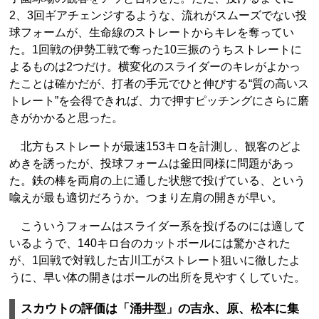
2、3回ギアチェンジするような、流れがスムーズでない投
球フォームが、生命線のストレートからキレを奪ってい
た。1回戦の伊勢工戦で奪った10三振のうちストレートに
よるものは2つだけ。横変化のスライダーのキレがよかっ
たことは確かだが、打者の手元でひと伸びする“質の高いス
トレート”を会得できれば、力で押すピッチングにさらに磨
きがかかると思った。
北方もストレートが最速153キロを計測し、観客のどよ
めきを誘ったが、投球フォームは釜田同様に問題があっ
た。鉄の棒を両肩の上に通した状態で投げている、という
喩えが最も適切だろうか。つまり左肩の開きが早い。
こういうフォームはスライダー系を投げるのには適して
いるようで、140キロ台のカットボールには驚かされた
が、1回戦で対戦した古川工がストレート狙いに徹したよ
うに、早い体の開きはボールの出所を見やすくしていた。
スカウトの評価は「涌井型」の吉永、原、松本に集