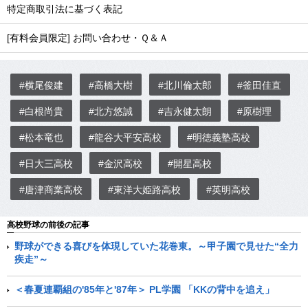
特定商取引法に基づく表記
[有料会員限定] お問い合わせ・Ｑ＆Ａ
#横尾俊建
#高橋大樹
#北川倫太郎
#釜田佳直
#白根尚貴
#北方悠誠
#吉永健太朗
#原樹理
#松本竜也
#龍谷大平安高校
#明徳義塾高校
#日大三高校
#金沢高校
#開星高校
#唐津商業高校
#東洋大姫路高校
#英明高校
高校野球の前後の記事
野球ができる喜びを体現していた花巻東。～甲子園で見せた“全力
疾走”～
＜春夏連覇組の'85年と'87年＞ PL学園 「KKの背中を追え」