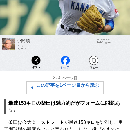
photograph by
小関順二
Hideki Sugiyama
text by
Junji Koseki
ポスト
シェア
コピー
2
/4
ページ目
この記事を1ページ目から読む
最速153キロの釜田は魅力的だがフォームに問題あ
り。
釜田は今大会、ストレートが最速153キロを計測し、甲
子園球場の観客をアッと言わせた。ただ、投げるまでに