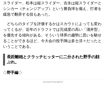
スライダー、松本は縦スライダー、吉永は縦スライダーと
シンカー（チェンジアップ）という勝負球を備え、打者を
緩急で翻弄する技もあった。
どちらのタイプを評価するかはスカウトによっても変わ
ってくるが、近年のドラフトでは完成度の高い「涌井型」
を優先する傾向がある。そういう球界の趨勢に思いを馳せ
ることができるほど、今大会の投手陣は多士済々だったと
いうことである。
長距離砲とクラッチヒッターに二分された野手の顔
ぶれ。
◇
野手編
◇
ADVERTISEMENT