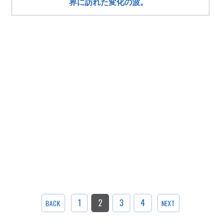
界に訪れた変化の波。
1
2
3
4
BACK
NEXT