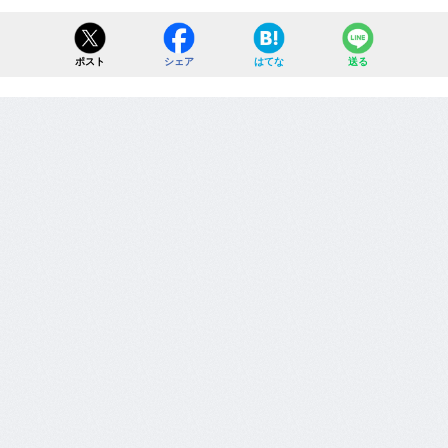
ポスト
シェア
はてな
送る