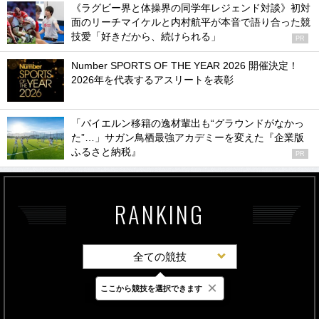
《ラグビー界と体操界の同学年レジェンド対談》初対
面のリーチマイケルと内村航平が本音で語り合った競
技愛「好きだから、続けられる」
PR
Number SPORTS OF THE YEAR 2026 開催決定！
2026年を代表するアスリートを表彰
「バイエルン移籍の逸材輩出も“グラウンドがなかっ
た”…」サガン鳥栖最強アカデミーを変えた『企業版
ふるさと納税』
PR
RANKING
全ての競技
×
ここから競技を選択できます
最新
24時間
週間