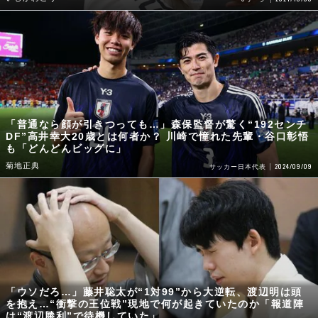
「普通なら顔が引きつっても…」森保監督が驚く“192センチ
DF”高井幸大20歳とは何者か？ 川崎で憧れた先輩・谷口彰悟
も「どんどんビッグに」
菊地正典
2024/09/09
サッカー日本代表
「ウソだろ…」藤井聡太が“1対99”から大逆転、渡辺明は頭
を抱え…“衝撃の王位戦”現地で何が起きていたのか「報道陣
は“渡辺勝利”で待機していた」