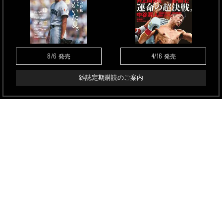
8/6
4/16
発売
発売
雑誌定期購読のご案内