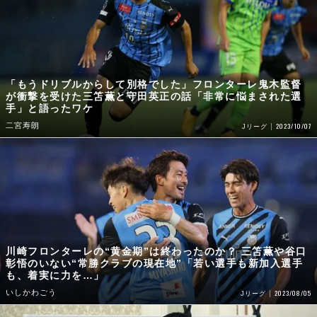
「もうドリブルからして別格でした」フロンターレ鬼木監督
が衝撃を受けた三笘薫と守田英正の話「非常に悩まされた選
手」と語ったワケ
二宮寿朗
2023/10/07
Jリーグ
川崎フロンターレの“黄金期”は終わったのか？ 三笘薫や谷口
彰悟のいない“常勝クラブの現在地”「若い選手も新加入選手
も、着実に力を…」
いしかわごう
2023/08/05
Jリーグ