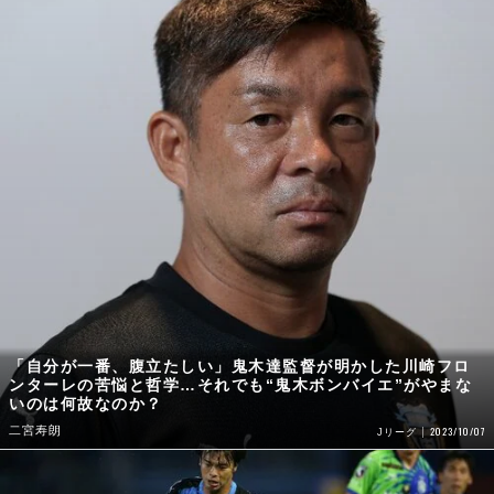
「自分が一番、腹立たしい」鬼木達監督が明かした川崎フロ
ンターレの苦悩と哲学…それでも“鬼木ボンバイエ”がやまな
いのは何故なのか？
二宮寿朗
2023/10/07
Jリーグ