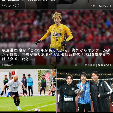
いしかわごう
2024/07/12
将棋
板倉滉21歳が「この1年があったから、海外からオファーが来
た」監督、同僚が振り返るベガルタ仙台時代「滉は5歳差まで
は『タメ』だと…」
杉園昌之
2024/03/03
サッカー日本代表