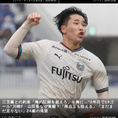
2025/04/01
2024/12/05
Jリーグ・サッカー日本代表
Jリーグ
三笘薫との約束「俺の記録を超えろ」を胸に…“2年目で15ゴ
ール”川崎F・山田新なぜ覚醒？「得点王も狙える」「まだま
だ足りない」24歳の渇望
いしかわごう
2024/10/08
Jリーグ