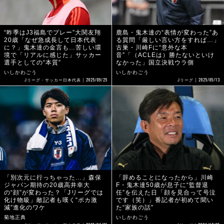
“昨季はJ3福島でプレー”大関友翔
鹿島・鬼木達の“表情が変わった”あ
20歳「なぜ急成長して日本代表
る質問「厳しい言い方をすれば…」
に？」鬼木達の金言も…苦しい環
古巣・川崎Fに“意外な本
境で「リアルに感じた」サッカー
音”「（ACLEは）勝たないといけ
選手としての“本質”
なかった」国立決戦ウラ側
いしかわごう
いしかわごう
2025/09/25
2025/05/13
Jリーグ・サッカー日本代表
Jリーグ
「別次元に行っちゃった…」森保
「辞めることになったから」川崎
ジャパン期待の20歳高井幸大
F・鬼木達50歳が息子に“監督退
の“顔”が変わった？「Jリーグでは
任”を伝えた日「顔を見合って号泣
化け物級」敵記者も嘆く“ポカ激
です（笑）」番記者が初めて聞い
減”進化のワケ
た“家族の話”
菊地正典
いしかわごう