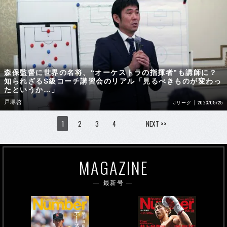
森保監督に世界の名将、“オーケストラの指揮者”も講師に？
知られざるS級コーチ講習会のリアル「見るべきものが変わっ
たというか…」
戸塚啓
2023/05/25
Jリーグ
1
2
3
4
NEXT >>
MAGAZINE
最新号