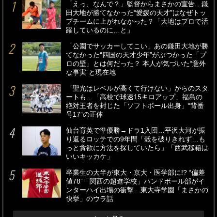
「えっ、なんで？」監督からまさかの宣告…鎌
田大地が勝てなかった“愛媛の天才”はなぜトッ
プチームに上がれなかった？「大地はプロで活
躍しているのに…と」
「公園でサッカーしてこい」あの鎌田大地が勝
てなかった“四国の天才少年”がぶつかった「プ
ロの壁」とは何だった？ 本人が気づいた“意外
な事実”と現在地
「聖光はレベルが高くて行けない」からのスタ
ートも…「高校で球速15キロアップ」福島の
絶対王者を封じた「ソフトボール出身」“背番
号17”の正体
仙台育英で準優勝→ドラ1入団…平沢大河が振
り返るロッテでの9年間「殻を破りきれず…も
っと貪欲に方法を探していたら」「西武移籍は
いいキッカケ」
卒業生の大半が東大・京大・医学部に!? “偏差
値78”「関西の超進学校」ハンドボール部がイ
ンターハイ出場の衝撃…東大寺学園「まさかの
快挙」のウラ話