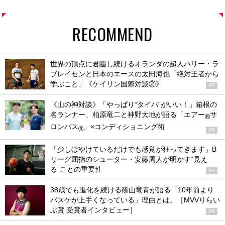
RECOMMEND
世界の頂点に君臨し続けるオランダの超人ハリー・ラ
ブレイセンと日本のエースの太田海也「絶対王者から
学ぶこと」《ケイリン国際対談②》
PR
《山の神対談》「やっぱり“タイパ”がいい！」箱根の
名ランナー、柏原竜二と神野大地が語る「エアー
サ
®
ロンパス
」×コンディショニング術
®
PR
「少しぼやけているだけでも感覚が狂ってきます」B
リーグ屈指のシューター・安藤周人が明かす“見え
る”ことの重要性
PR
38歳でも進化を続ける篠山竜青が語る「10年前より
バスケが上手くなっている」理由とは。［MVVりらい
ぶ賞 受賞者インタビュー］
PR