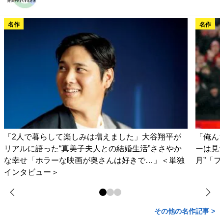
名作
名作
「2人で暮らして楽しみは増えました」大谷翔平が
「俺ん
リアルに語った“真美子夫人との結婚生活”ささやか
ーは見
な幸せ「ホラーな映画が奥さんは好きで…」＜単独
月”「
インタビュー＞
その他の名作記事 >