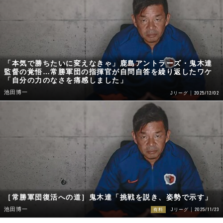
「本気で勝ちたいに変えなきゃ」鹿島アントラーズ・鬼木達
監督の覚悟…常勝軍団の指揮官が自問自答を繰り返したワケ
「自分の力のなさを痛感しました」
池田博一
2025/12/02
Jリーグ
［常勝軍団復活への道］鬼木達「挑戦を説き、姿勢で示す」
2025/11/23
池田博一
有料
Jリーグ