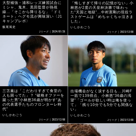
大型補強・浦和レッズ練習試合に
「悔しすぎて帰りの記憶がない」小
ミシャ、鬼木、黒田監督が熱視
林悠が2度の天皇杯決勝で味わっ
線…「そこから降りるな」「ドミ
た“天国と地獄”…中村憲剛の現役ラ
ネート」ヘグモ流が興味深い〈J1
ストゲームは「めちゃくちゃ泣きま
キャンプレポ〉
した」
飯尾篤史
いしかわごう
2024/01/26
2023/12/08
Jリーグ
Jリーグ
三笘薫は「こだわりすぎて食堂の
出場機会がなく涙する日も…川崎F
人も困ってた」？ “破格オファーを
一筋で139得点、小林悠“36歳の渇
蹴った男”小林悠36歳が明かす“あ
望”「ゴールが欲しい時は俺を使っ
の代表選手たちのフロンターレ時
て」「残り10分でも5分でも関係な
代”
い」
いしかわごう
いしかわごう
2023/12/08
2023/12/08
Jリーグ
Jリーグ