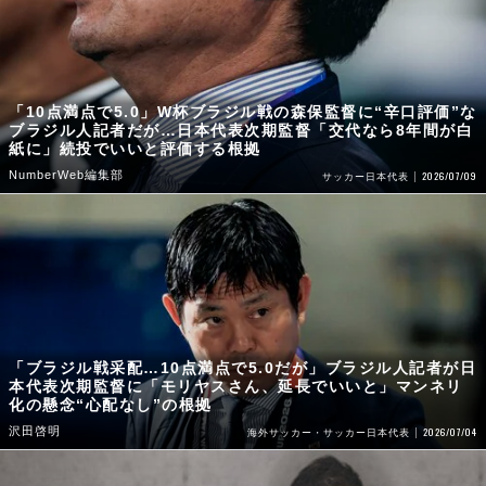
「10点満点で5.0」W杯ブラジル戦の森保監督に“辛口評価”な
ブラジル人記者だが…日本代表次期監督「交代なら8年間が白
紙に」続投でいいと評価する根拠
NumberWeb編集部
2026/07/09
サッカー日本代表
「ブラジル戦采配…10点満点で5.0だが」ブラジル人記者が日
本代表次期監督に「モリヤスさん、延長でいいと」マンネリ
化の懸念“心配なし”の根拠
沢田啓明
2026/07/04
海外サッカー・サッカー日本代表