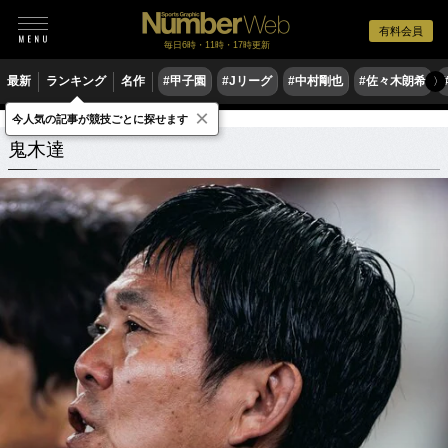
有料会員
毎日6時・11時・17時更新
最新
ランキング
名作
#甲子園
#Jリーグ
#中村剛也
#佐々木朗希
〉
×
今人気の記事が競技ごとに探せます
鬼木達
関連記事
鬼木達