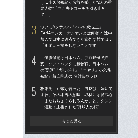
う…小久保裕紀が名前を挙げた“2人の重
ナシ
要人物”「立ち去るコーチを引き止め
らの
て…」
す
ついにAクラスへ「ハマの救世主」
つ
DeNAエンカーナシオンとは何者？ 途中
De
加入で日本に適応できた意外な哲学は…
加
「まずは三振をしないことです」
「
「優勝候補は日本ハム」プロ野球で異
「
変…ソフトバンクに超苦戦、日本ハム
変
の“誤算”「悔しがり」「ニヤリ」小久保
の“
裕紀と新庄剛志の“名対決ウラ側”
裕紀
板東英二79歳が言った「野球は、嫌いで
板東
すわ」その本当の意味…取材には警戒心
す
「またおちょくられるんか、と」タレン
「
ト活動で上書きした“野球人の顔”
ト活
もっと見る