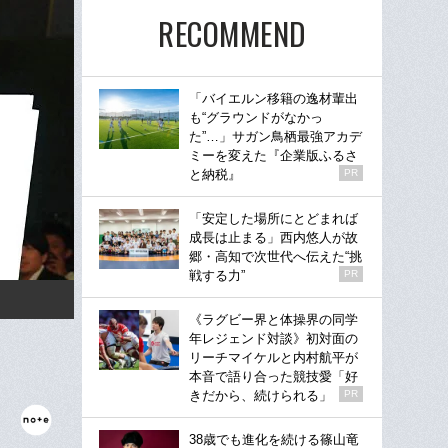
RECOMMEND
「バイエルン移籍の逸材輩出
も“グラウンドがなかっ
た”…」サガン鳥栖最強アカデ
ミーを変えた『企業版ふるさ
と納税』
PR
「安定した場所にとどまれば
成長は止まる」西内悠人が故
郷・高知で次世代へ伝えた“挑
戦する力”
PR
《ラグビー界と体操界の同学
年レジェンド対談》初対面の
リーチマイケルと内村航平が
本音で語り合った競技愛「好
きだから、続けられる」
PR
38歳でも進化を続ける篠山竜