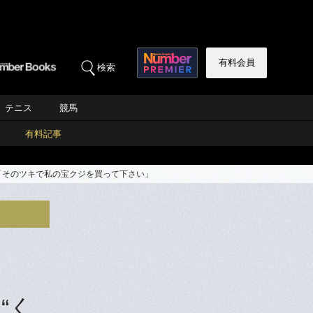
有料会員
検索
テニス
競馬
有料記事
員「そのツキで私の宝クジを買って下さい」
“く