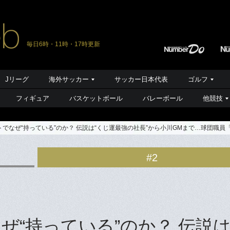
毎日6時・11時・17時更新
Jリーグ
海外サッカー
サッカー日本代表
ゴルフ
フィギュア
バスケットボール
バレーボール
他競技
でなぜ“持っている”のか？ 伝説は“くじ運最強の社長”から小川GMまで…球団職
#2
“持っている”のか？ 伝説は