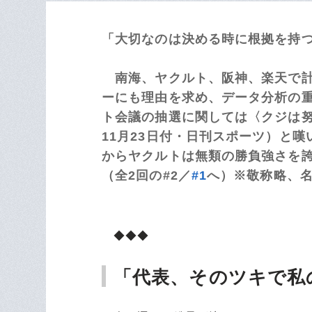
「大切なのは決める時に根拠を持
南海、ヤクルト、阪神、楽天で計
ーにも理由を求め、データ分析の
ト会議の抽選に関しては〈クジは努
11月23日付・日刊スポーツ）と嘆
からヤクルトは無類の勝負強さを誇
（全2回の#2／
#1
へ）※敬称略、
◆◆◆
「代表、そのツキで私