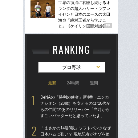
世界の頂点に君臨し続けるオ
ランダの超人ハリー・ラブレ
イセンと日本のエースの太田
海也「絶対王者から学ぶこ
と」《ケイリン国際対談②》
PR
RANKING
プロ野球
最新
24時間
週間
DeNAの「勝利の使者」新4番・エンカー
「ま
ナシオン（28歳）を支えるのは“10代か
日本
らの仲間”のあのリリーバー「当時から
う…
すごいバッターだと思っていたよ」
要人
て
「まさかの14勝3敗」ソフトバンクなぜ
日本ハムに強い？ 現地記者がナゾを追
De