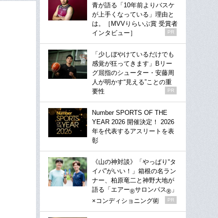
青が語る「10年前よりバスケ
が上手くなっている」理由と
は。［MVVりらいぶ賞 受賞者
インタビュー］
PR
「少しぼやけているだけでも
感覚が狂ってきます」Bリー
グ屈指のシューター・安藤周
人が明かす“見える”ことの重
要性
PR
Number SPORTS OF THE
YEAR 2026 開催決定！ 2026
年を代表するアスリートを表
彰
《山の神対談》「やっぱり“タ
イパ”がいい！」箱根の名ラン
ナー、柏原竜二と神野大地が
語る「エアー
サロンパス
」
®
®
×コンディショニング術
PR