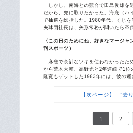
しかし、南海との競合で田島俊雄を逃
だから、先に取りたかった。海底（ハ
で抽選を総括した。1980年代、くじ
夫球団社長は、矢形常務が聞いたら卒
〈この日のためにね、好きなマージャンで
刊スポーツ）
麻雀で余計なツキを使わなかったため
から荒木大輔、高野光と2年連続で1位
隆寛もゲットした1983年には、彼の
【次ページ】 “去
1
2