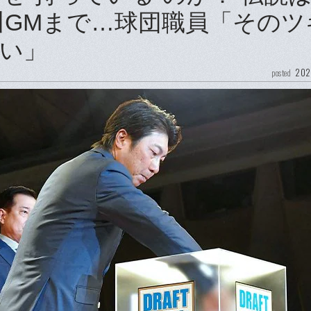
川GMまで…球団職員「そのツ
い」
202
posted