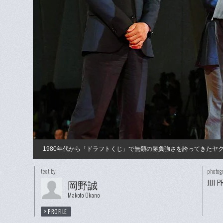
1980年代から「ドラフトくじ」で無類の勝負強さを誇ってきたヤ
text by
photog
JIJI 
岡野誠
Makoto Okano
PROFILE