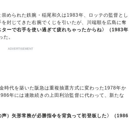
。
崇められた鉄腕・稲尾和久は1983年、ロッテの監督とし
手を封じてきた右腕でくじを引いたが、川端順を広島に奪
スターで右手を使い過ぎて疲れちゃったからね〉（1983年
った。
ADVERTISEMENT
黄金時代を築いた阪急は重複抽選方式に変わった1978年か
1986年には連敗続きの上田利治監督に代わって、新たな
声）矢形常務が必勝指令を背負って初登板した〉（1986