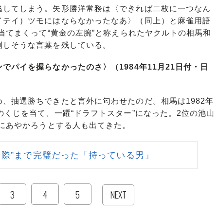
してしまう。矢形勝洋常務は〈できれば二枚に一つなん
イテイ）ツモにはならなかったなあ〉（同上）と麻雀用語
を当てまくって“黄金の左腕”と称えられたヤクルトの相馬和
倒しそうな言葉を残している。
パイを握らなかったのさ〉（1984年11月21日付・日
、抽選勝ちできたと言外に匂わせたのだ。相馬は1982年
のくじを当て、一躍“ドラフトスター”になった。2位の池山
運にあやかろうとする人も出てきた。
り際”まで完璧だった「持っている男」
3
4
5
NEXT