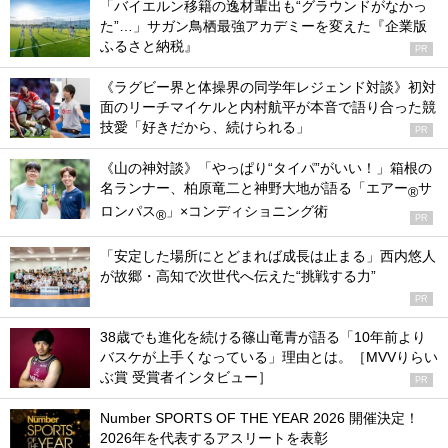
「バイエルン移籍の逸材輩出も“グラウンドがなかっ
た”…」サガン鳥栖最強アカデミーを変えた『企業版
ふるさと納税』
PR
《ラグビー界と体操界の同学年レジェンド対談》初対
面のリーチマイケルと内村航平が本音で語り合った競
技愛「好きだから、続けられる」
PR
《山の神対談》「やっぱり“タイパ”がいい！」箱根の
名ランナー、柏原竜二と神野大地が語る「エアー
サ
®
ロンパス
」×コンディショニング術
®
PR
「安定した場所にとどまれば成長は止まる」西内悠人
が故郷・高知で次世代へ伝えた“挑戦する力”
PR
38歳でも進化を続ける篠山竜青が語る「10年前より
バスケが上手くなっている」理由とは。［MVVりらい
ぶ賞 受賞者インタビュー］
PR
Number SPORTS OF THE YEAR 2026 開催決定！
2026年を代表するアスリートを表彰