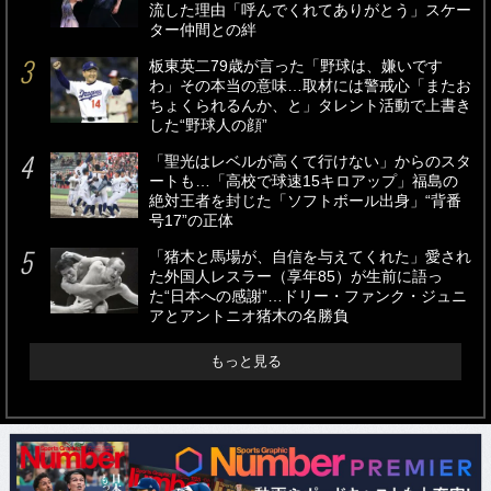
流した理由「呼んでくれてありがとう」スケー
ター仲間との絆
板東英二79歳が言った「野球は、嫌いです
わ」その本当の意味…取材には警戒心「またお
ちょくられるんか、と」タレント活動で上書き
した“野球人の顔”
「聖光はレベルが高くて行けない」からのスタ
ートも…「高校で球速15キロアップ」福島の
絶対王者を封じた「ソフトボール出身」“背番
号17”の正体
「猪木と馬場が、自信を与えてくれた」愛され
た外国人レスラー（享年85）が生前に語っ
た“日本への感謝”…ドリー・ファンク・ジュニ
アとアントニオ猪木の名勝負
もっと見る