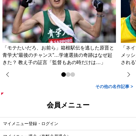
「モテたいだろ、お前ら」箱根駅伝を逃した原晋と
「ネイ
青学大“最後のチャンス”…学連選抜の奇跡はなぜ起
メッシ
きた？ 教え子の証言「監督もあの時だけは…」
される
その他の名作記事 >
会員メニュー
マイメニュー登録・ログイン