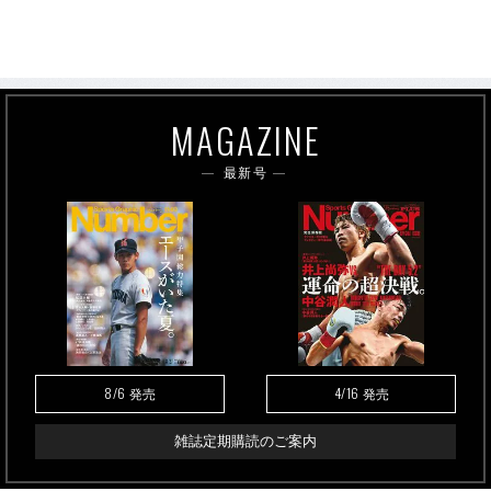
MAGAZINE
最新号
8/6
4/16
発売
発売
雑誌定期購読のご案内