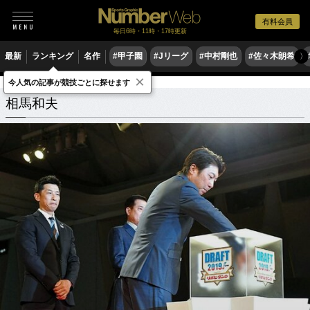
有料会員
毎日6時・11時・17時更新
最新
ランキング
名作
#甲子園
#Jリーグ
#中村剛也
#佐々木朗希
〉
×
今人気の記事が競技ごとに探せます
相馬和夫
関連記事
相馬和夫