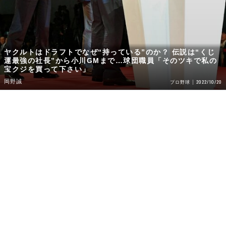
ヤクルトはドラフトでなぜ“持っている”のか？ 伝説は“くじ
運最強の社長”から小川GMまで…球団職員「そのツキで私の
宝クジを買って下さい」
岡野誠
2022/10/20
プロ野球