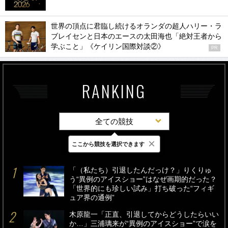
世界の頂点に君臨し続けるオランダの超人ハリー・ラ
ブレイセンと日本のエースの太田海也「絶対王者から
学ぶこと」《ケイリン国際対談②》
PR
RANKING
全ての競技
×
ここから競技を選択できます
最新
24時間
週間
「（私たち）引退したんだっけ？」りくりゅ
う“異例のアイスショー”はなぜ画期的だった？
「世界的にも珍しい試み」打ち破った“フィギ
ュア界の通例”
木原龍一「正直、引退してからどうしたらいい
か…」三浦璃来が“異例のアイスショー”で涙を