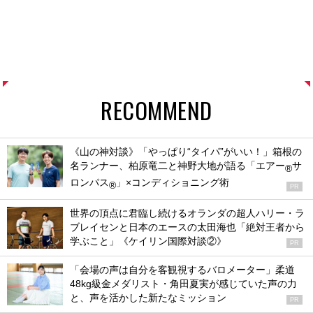
RECOMMEND
《山の神対談》「やっぱり“タイパ”がいい！」箱根の
名ランナー、柏原竜二と神野大地が語る「エアー
サ
®
ロンパス
」×コンディショニング術
®
PR
世界の頂点に君臨し続けるオランダの超人ハリー・ラ
ブレイセンと日本のエースの太田海也「絶対王者から
学ぶこと」《ケイリン国際対談②》
PR
「会場の声は自分を客観視するバロメーター」柔道
48kg級金メダリスト・角田夏実が感じていた声の力
と、声を活かした新たなミッション
PR