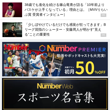
38歳でも進化を続ける篠山竜青が語る「10年前より
バスケが上手くなっている」理由とは。［MVVりらい
ぶ賞 受賞者インタビュー］
PR
「少しぼやけているだけでも感覚が狂ってきます」B
リーグ屈指のシューター・安藤周人が明かす“見え
る”ことの重要性
PR