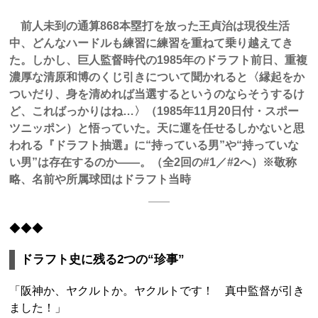
前人未到の通算868本塁打を放った王貞治は現役生活
中、どんなハードルも練習に練習を重ねて乗り越えてき
た。しかし、巨人監督時代の1985年のドラフト前日、重複
濃厚な清原和博のくじ引きについて聞かれると〈縁起をか
ついだり、身を清めれば当選するというのならそうするけ
ど、こればっかりはね…〉（1985年11月20日付・スポー
ツニッポン）と悟っていた。天に運を任せるしかないと思
われる『ドラフト抽選』に“持っている男”や“持っていな
い男”は存在するのか――。（全2回の#1／#2へ）※敬称
略、名前や所属球団はドラフト当時
◆◆◆
ドラフト史に残る2つの“珍事”
「阪神か、ヤクルトか。ヤクルトです！ 真中監督が引き
ました！」