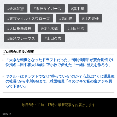
#金本知憲
#阪神タイガース
#真中満
#東京ヤクルトスワローズ
#高山俊
#辻内崇伸
#大阪桐蔭高校
#佐々木誠
#上田利治
#阪急ブレーブス
#山田久志
プロ野球の前後の記事
「大きな転機となったドラフトだった」“弱小球団”が競合覚悟で1
位指名…田中将大18歳に苫小牧で伝えた「一緒に歴史を作ろう」
ヤクルトはドラフトでなぜ“持っている”のか？ 伝説は“くじ運最強
の社長”から小川GMまで…球団職員「そのツキで私の宝クジを買
って下さい」
毎日6時・11時・17時に最新記事をお届けします
FOLLOW US