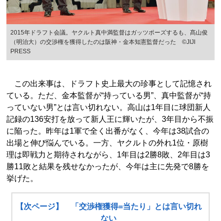
2015年ドラフト会議。ヤクルト真中満監督はガッツポーズするも、髙山俊
（明治大）の交渉権を獲得したのは阪神・金本知憲監督だった ©JIJI
PRESS
この出来事は、ドラフト史上最大の珍事として記憶され
ている。ただ、金本監督が“持っている男”、真中監督が“持
っていない男”とは言い切れない。高山は1年目に球団新人
記録の136安打を放って新人王に輝いたが、3年目から不振
に陥った。昨年は1軍で全く出番がなく、今年は38試合の
出場と伸び悩んでいる。一方、ヤクルトの外れ1位・原樹
理は即戦力と期待されながら、1年目は2勝8敗、2年目は3
勝11敗と結果を残せなかったが、今年は主に先発で8勝を
挙げた。
【次ページ】 「交渉権獲得=当たり」とは言い切れ
ない