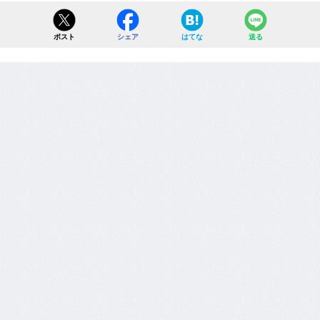
ポスト
シェア
はてな
送る