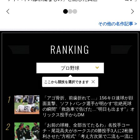
その他の名作記事 >
RANKING
プロ野球
×
ここから競技を選択できます
最新
24時間
週間
「アゴ骨折、前歯折れて…」156キロ速球が顔
面直撃、ソフトバンク選手が明かす“壮絶死球
の瞬間”「救急車で告げた…“明日も出ます”」オ
リックス投手からDM
「お前の球種、全部当てたるわ」名投手コー
チ・尾花高夫がホークスの0勝投手3人に2桁勝
利させた“方程式”「考え方次第で二流も一流に