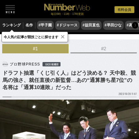
有料会員
毎日6時・11時・17時更新
ランキング
名作
#甲子園
#ドジャース
#益田直也
#早田ひな
#高木
〉
×
今人気の記事が競技ごとに探せます
野球
プロ野球
ドラフト会議
#1
#2
プロ野球PRESS
BACK NUMBER
ドラフト抽選「くじ引く人」はどう決める？ 天中殺、競
馬の強さ、就任直後の新監督…あの“通算勝ち星7位”の
名将は「通算10連敗」だった
2022/10/20 11:07