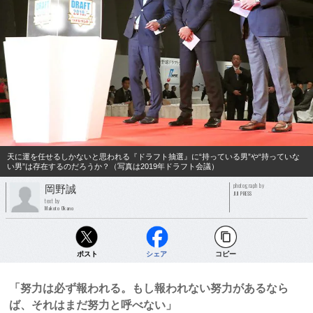
天に運を任せるしかないと思われる『ドラフト抽選』に“持っている男”や“持っていな
い男”は存在するのだろうか？（写真は2019年ドラフト会議）
photograph by
岡野誠
JIJI PRESS
text by
Makoto Okano
ポスト
シェア
コピー
「努力は必ず報われる。もし報われない努力があるなら
ば、それはまだ努力と呼べない」