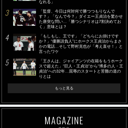
なれる」
「監督、今日は何対何で勝つつもりなんで
す？」「なんで今？」ダイエー王貞治を驚かせ
た唐突な問い…「勝つシナリオは7割決めてお
く」意味とは？
「もしもし、王です」「どちらにお掛けです
か？」“優勝請負人”にホークス王貞治からまさ
かの電話…そして野村克也が「考え直せ！」と
言ったワケ
「王さんは、ジャイアンツの在籍をもうホーク
スで超えた」“巨人・王貞治”から“博多の人・王
貞治”への32年…屈辱のスタートと苦難の道の
りとは
もっと見る
MAGAZINE