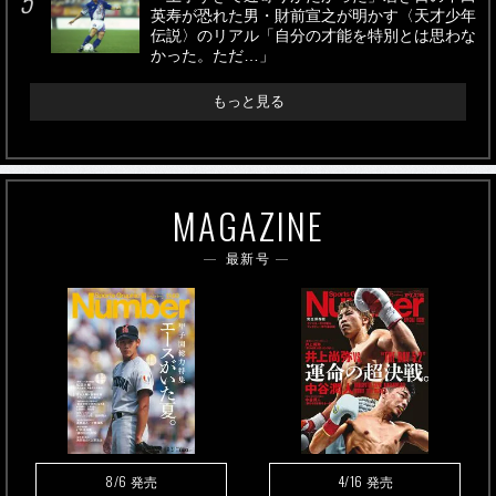
英寿が恐れた男・財前宣之が明かす〈天才少年
伝説〉のリアル「自分の才能を特別とは思わな
かった。ただ…」
もっと見る
MAGAZINE
最新号
8/6
4/16
発売
発売