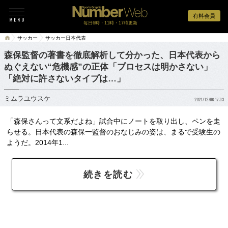
有料会員
毎日6時・11時・17時更新
サッカー
サッカー日本代表
森保監督の著書を徹底解析して分かった、日本代表から
ぬぐえない“危機感”の正体「プロセスは明かさない」
「絶対に許さないタイプは…」
ミムラユウスケ
2021/12/06 17:03
「森保さんって文系だよね」試合中にノートを取り出し、ペンを走
らせる。日本代表の森保一監督のおなじみの姿は、まるで受験生の
ようだ。2014年1...
続きを読む