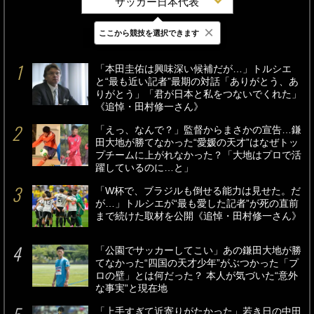
サッカー日本代表
×
ここから競技を選択できます
最新
24時間
週間
「本田圭佑は興味深い候補だが…」トルシエ
と“最も近い記者”最期の対話「ありがとう、あ
りがとう」「君が日本と私をつないでくれた」
《追悼・田村修一さん》
「えっ、なんで？」監督からまさかの宣告…鎌
田大地が勝てなかった“愛媛の天才”はなぜトッ
プチームに上がれなかった？「大地はプロで活
躍しているのに…と」
「W杯で、ブラジルも倒せる能力は見せた。だ
が…」トルシエが“最も愛した記者”が死の直前
まで続けた取材を公開《追悼・田村修一さん》
「公園でサッカーしてこい」あの鎌田大地が勝
てなかった“四国の天才少年”がぶつかった「プ
ロの壁」とは何だった？ 本人が気づいた“意外
な事実”と現在地
「上手すぎて近寄りがたかった」若き日の中田