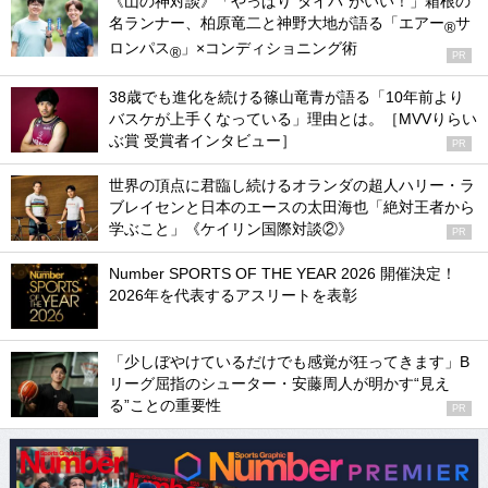
《山の神対談》「やっぱり“タイパ”がいい！」箱根の
名ランナー、柏原竜二と神野大地が語る「エアー
サ
®
ロンパス
」×コンディショニング術
®
PR
38歳でも進化を続ける篠山竜青が語る「10年前より
バスケが上手くなっている」理由とは。［MVVりらい
ぶ賞 受賞者インタビュー］
PR
世界の頂点に君臨し続けるオランダの超人ハリー・ラ
ブレイセンと日本のエースの太田海也「絶対王者から
学ぶこと」《ケイリン国際対談②》
PR
Number SPORTS OF THE YEAR 2026 開催決定！
2026年を代表するアスリートを表彰
「少しぼやけているだけでも感覚が狂ってきます」B
リーグ屈指のシューター・安藤周人が明かす“見え
る”ことの重要性
PR