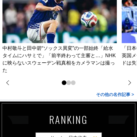
中村敬斗と田中碧“ソックス異変”の一部始終「給水
「日本
タイムにハサミで」「前半終わって主審と…」NHK
英国メ
に映らないスウェーデン戦真相をカメラマンは撮っ
ドは失
た
その他の名作記事 >
RANKING