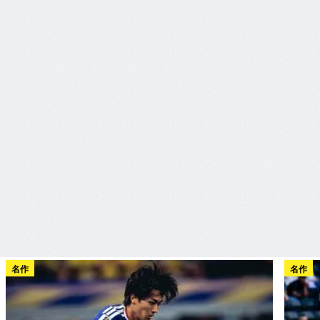
名作
名作