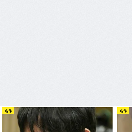
名作
名作