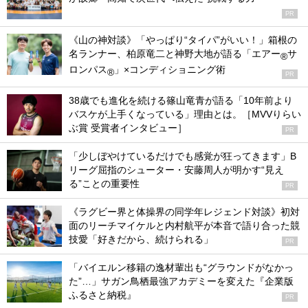
PR
《山の神対談》「やっぱり“タイパ”がいい！」箱根の
名ランナー、柏原竜二と神野大地が語る「エアー
サ
®
ロンパス
」×コンディショニング術
®
PR
38歳でも進化を続ける篠山竜青が語る「10年前より
バスケが上手くなっている」理由とは。［MVVりらい
ぶ賞 受賞者インタビュー］
PR
「少しぼやけているだけでも感覚が狂ってきます」B
リーグ屈指のシューター・安藤周人が明かす“見え
る”ことの重要性
PR
《ラグビー界と体操界の同学年レジェンド対談》初対
面のリーチマイケルと内村航平が本音で語り合った競
技愛「好きだから、続けられる」
PR
「バイエルン移籍の逸材輩出も“グラウンドがなかっ
た”…」サガン鳥栖最強アカデミーを変えた『企業版
ふるさと納税』
PR