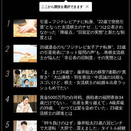
×
ここから競技を選択できます
最新
24時間
週間
引退→フジテレビアナに転身、“22歳で突然引
退”となった女流棋士のナゼ…じつは公表され
なかった「降級点」“旧規定の実態”と新たな制
度とは
20歳退会のち“フジテレビ女子アナ転身”、22歳
の引退発表に“ネット疑問の声”も…将棋女流棋
士が悩んだ「非公表の旧制度」その実態とは
「ま、まだ24歳で」藤井聡太の棋聖7連覇の“異
常さ”「大山康晴・羽生善治・中原誠の16期も
スゴいけど」棋士・女流棋士の結婚＆出産ラッ
シュもめでたい
賞金5000万円の白玲戦、挑戦者の福間香奈34
歳だけでない…「出産を乗り越えて」A級昇級
の39歳、「かつては髪を染めていた」23歳女
流棋士の躍進とは
「99％負けのはず」藤井聡太21歳八冠ピンチ
で大逆転「大胆で…震えました」タイトル経験