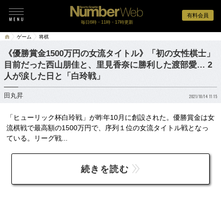
有料会員
毎日6時・11時・17時更新
ゲーム
将棋
《優勝賞金1500万円の女流タイトル》「初の女性棋士」
目前だった西山朋佳と、里見香奈に勝利した渡部愛… 2
人が涙した日と「白玲戦」
田丸昇
2021/10/14 11:15
「ヒューリック杯白玲戦」が昨年10月に創設された。優勝賞金は女
流棋戦で最高額の1500万円で、序列１位の女流タイトル戦となっ
ている。リーグ戦...
続きを読む