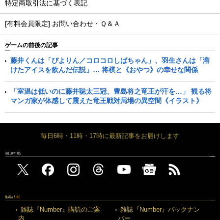
特定商取引法に基づく表記
[有料会員限定] お問い合わせ・Ｑ＆Ａ
ゲームの前後の記事
藤井くんは「ぴよりん／コロコロしばちゃん」、羽生さんは「溶
けたアイスを飲んだ伝説」… 将棋と《おやつ》の幸せな関係
「室温は低いのに藤井聡太三冠、豊島将之竜王が汗を…」 観る将
マンガ家が体感して震えた竜王戦対局場の異空間《イラスト》
毎日6時・11時・17時に最新記事をお届けします
FOLLOW US
MAGAZINE
雑誌『Number』購読のご案
雑誌『Number』バックナン
内
バー