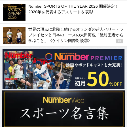
Number SPORTS OF THE YEAR 2026 開催決定！
2026年を代表するアスリートを表彰
世界の頂点に君臨し続けるオランダの超人ハリー・ラ
ブレイセンと日本のエースの太田海也「絶対王者から
学ぶこと」《ケイリン国際対談②》
PR