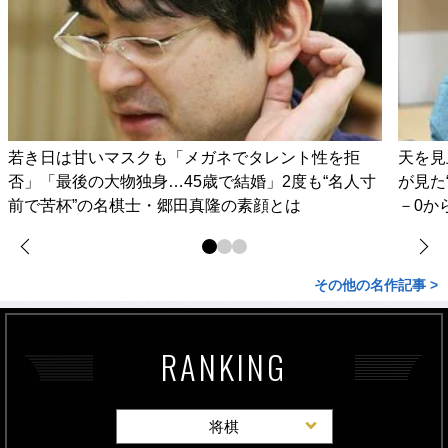
若き日は甘いマスクも「メガネでタレント性を拒
天を見
否」「最後の大物独身…45歳で結婚」2度も“名人寸
が見た
前で苦杯”の名棋士・郷田真隆の素顔とは
－0か
その他の名作記事 >
RANKING
将棋