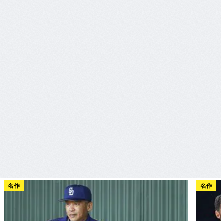
名作
名作