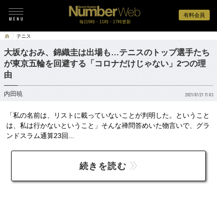
有料会員
毎日6時・11時・17時更新
テニス
大坂なおみ、錦織圭は出場も…テニスのトップ選手たち
が東京五輪を回避する「コロナだけじゃない」2つの理
由
内田暁
2021/07/21 11:03
「私の名前は、リストに載っていないことが判明した。ということ
は、私は行かないということ」そんな禅問答めいた物言いで、グラ
ンドスラム通算23回...
続きを読む