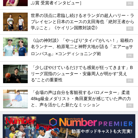
ぶ賞 受賞者インタビュー］
PR
世界の頂点に君臨し続けるオランダの超人ハリー・ラ
ブレイセンと日本のエースの太田海也「絶対王者から
学ぶこと」《ケイリン国際対談②》
PR
《山の神対談》「やっぱり“タイパ”がいい！」箱根の
名ランナー、柏原竜二と神野大地が語る「エアー
サ
®
ロンパス
」×コンディショニング術
®
PR
「少しぼやけているだけでも感覚が狂ってきます」B
リーグ屈指のシューター・安藤周人が明かす“見え
る”ことの重要性
PR
「会場の声は自分を客観視するバロメーター」柔道
48kg級金メダリスト・角田夏実が感じていた声の力
と、声を活かした新たなミッション
PR