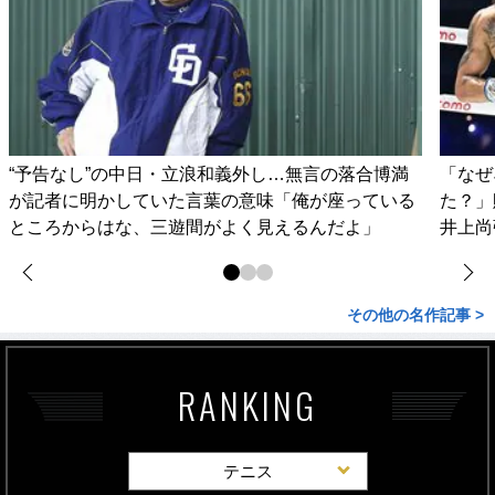
“予告なし”の中日・立浪和義外し…無言の落合博満
「なぜ
が記者に明かしていた言葉の意味「俺が座っている
た？」
ところからはな、三遊間がよく見えるんだよ」
井上尚
その他の名作記事 >
RANKING
テニス