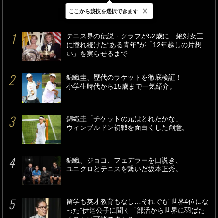
×
ここから競技を選択できます
最新
24時間
週間
テニス界の伝説・グラフが52歳に 絶対女王
に憧れ続けた“ある青年”が「12年越しの片想
い」を実らせるまで
錦織圭、歴代のラケットを徹底検証！
小学生時代から15歳まで一気紹介。
錦織圭「チケットの元はとれたかな」
ウィンブルドン初戦を面白くした創意。
錦織、ジョコ、フェデラーを口説き、
ユニクロとテニスを繋いだ坂本正秀。
留学も英才教育もなし…それでも“世界4位にな
った”伊達公子に聞く「部活から世界に羽ばた