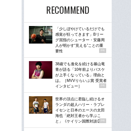
RECOMMEND
「少しぼやけているだけでも
感覚が狂ってきます」Bリー
グ屈指のシューター・安藤周
人が明かす“見える”ことの重
要性
PR
38歳でも進化を続ける篠山竜
青が語る「10年前よりバスケ
が上手くなっている」理由と
は。［MVVりらいぶ賞 受賞者
インタビュー］
PR
世界の頂点に君臨し続けるオ
ランダの超人ハリー・ラブレ
イセンと日本のエースの太田
海也「絶対王者から学ぶこ
と」《ケイリン国際対談②》
PR