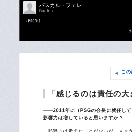
パスカル・フェレ
Pascal Ferre
PROFILE
ph
この
「感じるのは責任の大
――2011年に（PSGの会長に就任
影響力は増していると思いますか？
「影響力は考えたことがないが、人々