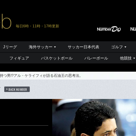
毎日6時・11時・17時更新
Jリーグ
海外サッカー
サッカー日本代表
ゴルフ
フィギュア
バスケットボール
バレーボール
他競技
持つ男!?アル・ケライフィが語る石油王の思考法。
信
BACK NUMBER
。