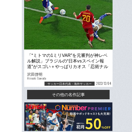
「“ミトマの1ミリVAR”を元審判が神レベ
ル解説」ブラジルの“日本vsスペイン報
道”がスゴい＋やっぱりカオス「忍術ナル
ト魂だ！」
沢田啓明
Hiroaki Sawada
2022/12/04
サッカー日本代表・海外サッカー
その他の名作記事