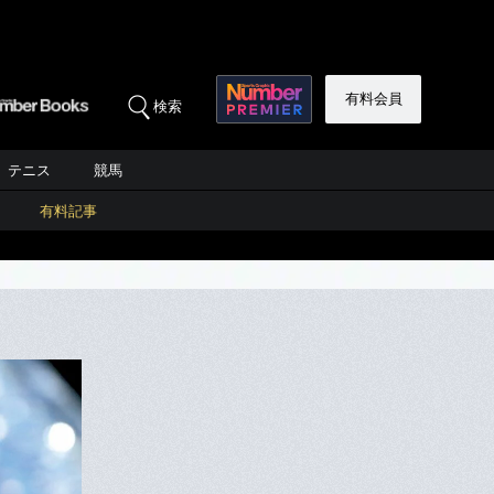
有料会員
検索
テニス
競馬
有料記事