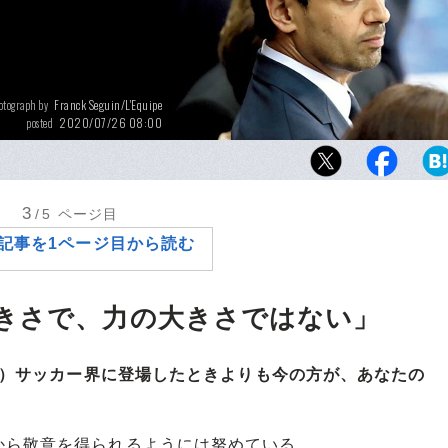
Franck Seguin/L'Equipe
otograph by
2020/07/26 08:00
posted
リーグアンで絶対的な強さを誇るPSGのカリ
ー、アル・ケライフィ。石油王とひと言でく
業家である。
3
/5
ページ目
記事を1ページ目から読む
きさで、力の大きさではない」
して）サッカー界に登場したときよりも今の方が、あなたの
から敬意を得られるようには努めている。