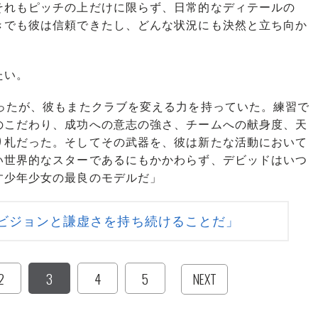
それもピッチの上だけに限らず、日常的なディテールの
きでも彼は信頼できたし、どんな状況にも決然と立ち向か
たい。
ったが、彼もまたクラブを変える力を持っていた。練習で
のこだわり、成功への意志の強さ、チームへの献身度、天
り札だった。そしてその武器を、彼は新たな活動において
い世界的なスターであるにもかかわらず、デビッドはいつ
す少年少女の最良のモデルだ」
ビジョンと謙虚さを持ち続けることだ」
2
3
4
5
NEXT