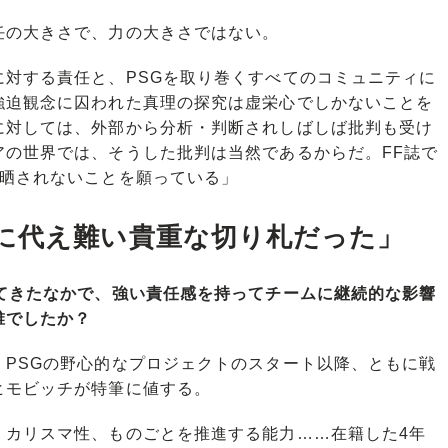
任の大きさで、力の大きさではない。
対する責任と、PSGを取り巻くすべてのコミュニティに
強迫観念に囚われた真理の探究は虚栄心でしかないことを
に対しては、外部から分析・判断されしばしば批判も受け
アの世界では、そうした批判は当然であるからだ。FF誌で
に晒されないことを願っている」
に代え難い貴重な切り札だった」
見てきたなかで、強い責任感を持ってチームに継続的な影響
誰でしたか？
、PSGの野心的なプロジェクトのスタート以降、ともに戦
ヒモビッチが特筆に値する。
カリスマ性、ものごとを推進する能力……在籍した4年