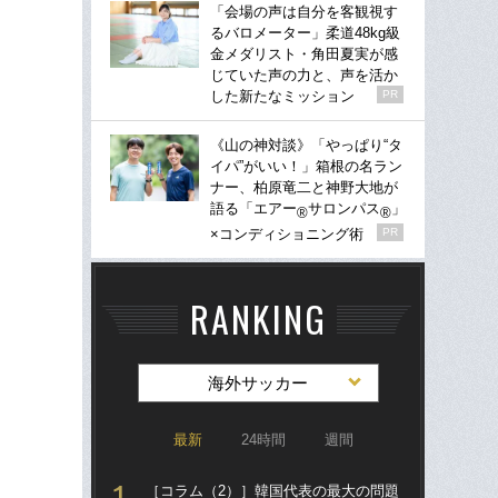
「会場の声は自分を客観視す
るバロメーター」柔道48kg級
金メダリスト・角田夏実が感
じていた声の力と、声を活か
した新たなミッション
PR
《山の神対談》「やっぱり“タ
イパ”がいい！」箱根の名ラン
ナー、柏原竜二と神野大地が
語る「エアー
サロンパス
」
®
®
×コンディショニング術
PR
RANKING
海外サッカー
最新
24時間
週間
［コラム（2）］韓国代表の最大の問題
“ア