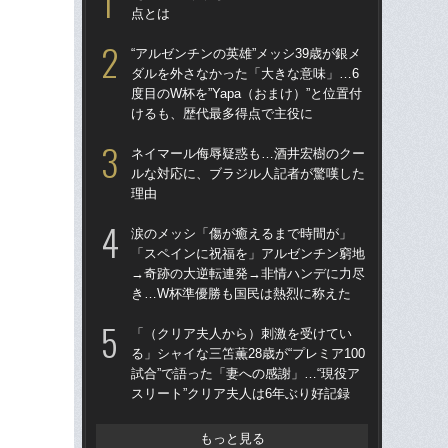
点とは
ダ
度目
“アルゼンチンの英雄”メッシ39歳が銀メ
け
ダルを外さなかった「大きな意味」…6
度目のW杯を”Yapa（おまけ）”と位置付
涙
けるも、歴代最多得点で主役に
「
→
ネイマール侮辱疑惑も…酒井宏樹のクー
き
ルな対応に、ブラジル人記者が驚嘆した
理由
［
点
涙のメッシ「傷が癒えるまで時間が」
「スペインに祝福を」アルゼンチン窮地
「
→奇跡の大逆転連発→非情ハンデに力尽
記者
き…W杯準優勝も国民は熱烈に称えた
律
も
「（クリア夫人から）刺激を受けてい
る」シャイな三笘薫28歳が“プレミア100
「
試合”で語った「妻への感謝」…“現役ア
ア
スリート”クリア夫人は6年ぶり好記録
メデ
バ
もっと見る