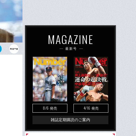
MAGAZINE
最新号
スマオーナ
くれない大実
8/6
4/16
発売
発売
雑誌定期購読のご案内