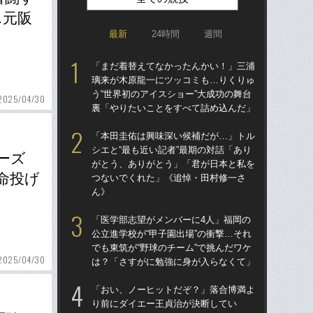
…元阪
最新
24時間
週間
「まだ着替えてなかったんかい！」三浦
「ア
璃来が木原龍一にツッコミも…りくりゅ
球
う“世界初のアイスショー”大成功の舞台
す“
2025/04/30
裏「やりたいことをすべて詰め込んだ」
た…
らD
「本田圭佑は興味深い候補だが…」トル
シエと“最も近い記者”最期の対話「あり
「
ーズ
がとう、ありがとう」「君が日本と私を
り
命投げ
つないでくれた」《追悼・田村修一さ
た“
ん》
「
「医学部志望がメンバーに4人」福岡の
「
公立進学校が“甲子園出場”の衝撃…それ
終わ
でも東筑が“野球のチーム”で挑んだワケ
つか
2025/04/30
は？「さすがに勉強に身が入らなくて」
リ
「おい、ノーヒットだぞ？」落合博満よ
「
り前にダイエー王貞治が決断してい
で