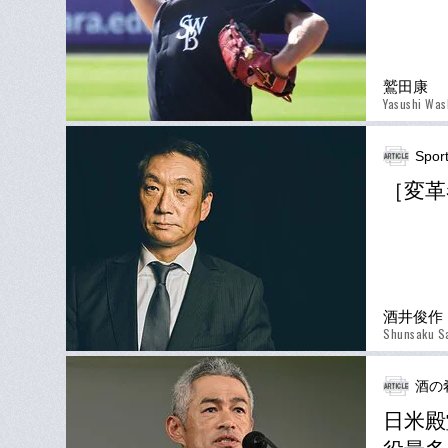
鷲田康
Yasushi Was
Spor
［変革
酒井俊作
Shunsaku S
酒の
日米殿