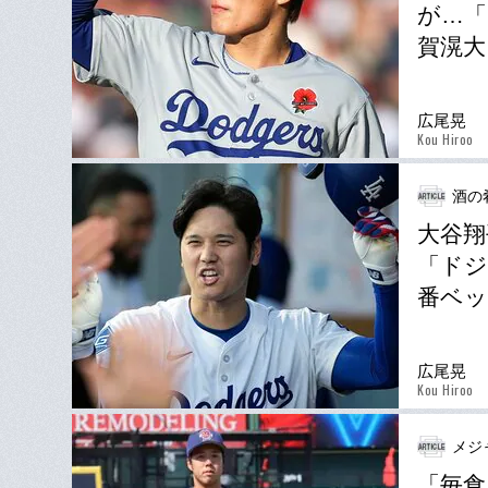
が…「
賀滉大
広尾晃
Kou Hiroo
酒の
大谷翔
「ドジ
番ベッ
広尾晃
Kou Hiroo
メジ
「毎食