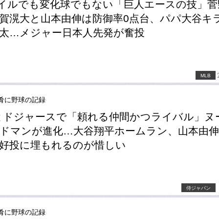
マイルでも変化球でもない「巨人エースの技」菅
賀滉大と山本由伸は防御率0点台、パパ大谷キ
太…メジャー日本人先発が奮投
MLB
肴に野球の記録
とドジャースで「頼れる仲間かつライバル」ヌ
ドマンが進化…大谷翔平ホームラン、山本由
好投に埋もれるのが惜しい
侍ジャパン
肴に野球の記録