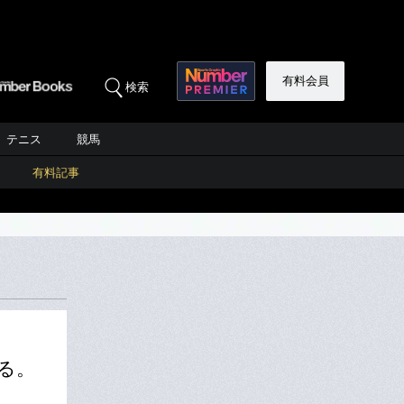
有料会員
検索
テニス
競馬
有料記事
る。