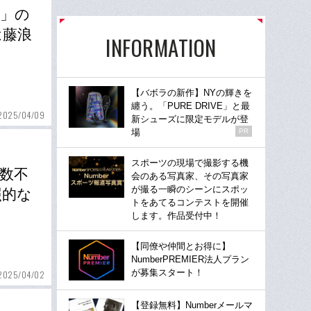
ク」の
は藤浪
INFORMATION
【バボラの新作】NYの輝きを
纏う。「PURE DRIVE」と最
2025/04/09
新シューズに限定モデルが登
場
PR
スポーツの現場で撮影する機
数不
会のある写真家、その写真家
が撮る一瞬のシーンにスポッ
照的な
トをあてるコンテストを開催
します。作品受付中！
【同僚や仲間とお得に】
NumberPREMIER法人プラン
が募集スタート！
2025/04/02
【登録無料】Numberメールマ