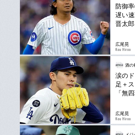
防御率
遅い速
晋太郎
広尾晃
Kou Hiroo
酒の
涙のド
足＋ス
「無四
広尾晃
Kou Hiroo
メジ