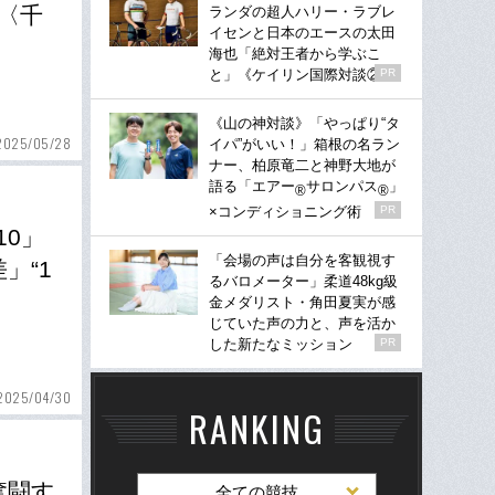
〈千
ランダの超人ハリー・ラブレ
イセンと日本のエースの太田
海也「絶対王者から学ぶこ
と」《ケイリン国際対談②》
PR
《山の神対談》「やっぱり“タ
2025/05/28
イパ”がいい！」箱根の名ラン
ナー、柏原竜二と神野大地が
語る「エアー
サロンパス
」
®
®
×コンディショニング術
PR
10」
「会場の声は自分を客観視す
」“1
るバロメーター」柔道48kg級
金メダリスト・角田夏実が感
じていた声の力と、声を活か
した新たなミッション
PR
2025/04/30
RANKING
奮闘す
全ての競技