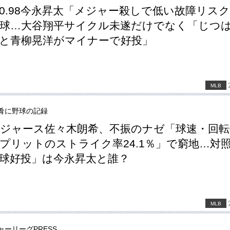
0.98今永昇太「メジャー殺しで低い故障リス
球…大谷翔平サイクル未遂だけでなく「じつ
と青柳晃洋がマイナーで好投」
MLB
肴に野球の記録
ジャース佐々木朗希、不振のナゼ「球速・回転
プリットのストライク率24.1％」で窮地…対
球好投」は今永昇太と誰？
MLB
ャーリーグPRESS