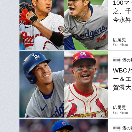
100
之、千
今永昇
広尾晃
Kou Hiroo
酒の
WBC
ー＆エ
賀滉大
広尾晃
Kou Hiroo
酒の