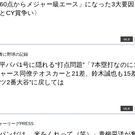
60点からメジャー級エース」になった3大要因
とCY賞争い〉
MLB
肴に野球の記録
平パパ1号に隠れる“打点問題”「7本塁打なのに
ャース同僚テオスカーと21差、鈴木誠也も15差
ツ2番大谷”に戻しては
MLB
ャーリーグPRESS
パンだけ… 米をくれって（笑）」青柳晃洋が