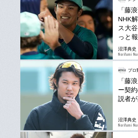
「藤浪
NHK
ス大谷
っと報
沼澤典史
Norifumi N
プロ
「藤浪
ー契約
説者が
沼澤典史
Norifumi N