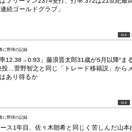
はフリーマン2374安打、打率.372は21世紀最
年連続ゴールドグラブ」
MLB
肴に野球の記録
率12.38→0.93」藤浪晋太郎31歳が5月以降“ま
快投…菅野智之と同じ「トレード移籍説」から
はあり得るか
MLB
肴に野球の記録
ース1年目、佐々木朗希と同じく苦しんだ山本