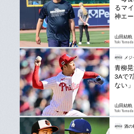
るマイ
神エー
山田結軌
Yuki Yamada
メジ
青柳晃
3Aで
ない」
山田結軌
Yuki Yamada
酒の