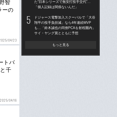
野智
た“日本シリーズで無安打投手交代”…
を
「個人記録は関係ないんだ」
は
ラーの
ドジャース電撃加入スクーバルで「大谷
「
翔平の投手負担減」なら4年連続MVP
コー
も…「鈴木誠也の同僚PCAを射程圏内」
人に
サイ・ヤング賞とともに予想
で
2025/04/23
もっと見る
ートバ
伸と千
2025/04/16