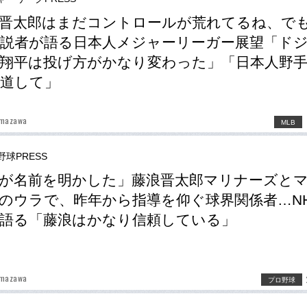
晋太郎はまだコントロールが荒れてるね、で
解説者が語る日本人メジャーリーガー展望「ド
翔平は投げ方がかなり変わった」「日本人野
道して」
umazawa
MLB
野球PRESS
が名前を明かした」藤浪晋太郎マリナーズと
のウラで、昨年から指導を仰ぐ球界関係者…N
語る「藤浪はかなり信頼している」
umazawa
プロ野球