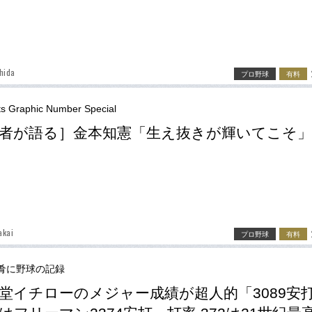
hida
プロ野球
有料
ts Graphic Number Special
者が語る］金本知憲「生え抜きが輝いてこそ」
akai
プロ野球
有料
肴に野球の記録
堂イチローのメジャー成績が超人的「3089安