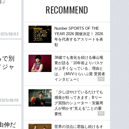
高」
RECOMMEND
Number SPORTS OF THE
2025/08/03
YEAR 2026 開催決定！ 2026
年を代表するアスリートを表
彰
るで別
38歳でも進化を続ける篠山竜
青が語る「10年前よりバスケ
メジャ
が上手くなっている」理由と
は。［MVVりらいぶ賞 受賞者
インタビュー］
PR
「少しぼやけているだけでも
感覚が狂ってきます」Bリー
2025/06/10
グ屈指のシューター・安藤周
人が明かす“見える”ことの重
要性
PR
由伸だ
世界の頂点に君臨し続けるオ