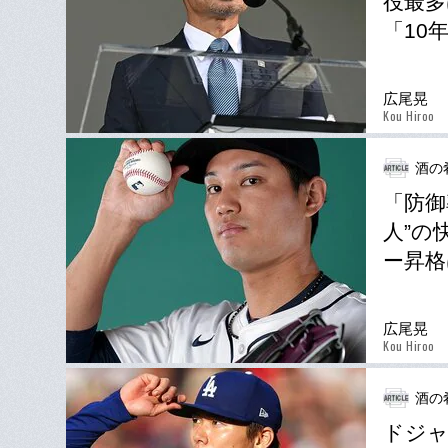
役最多
「10
広尾晃
Kou Hiroo
酒の
「防御
人”の
ー昇格
広尾晃
Kou Hiroo
酒の
ドジャ