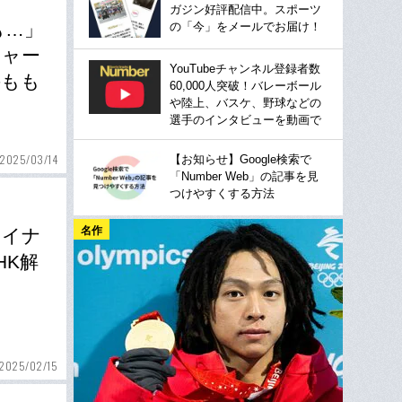
ガジン好評配信中。スポーツ
も…」
の「今」をメールでお届け！
ジャー
YouTubeチャンネル登録者数
手もも
60,000人突破！バレーボール
や陸上、バスケ、野球などの
選手のインタビューを動画で
2025/03/14
【お知らせ】Google検索で
「Number Web」の記事を見
つけやすくする方法
名作
マイナ
HK解
2025/02/15