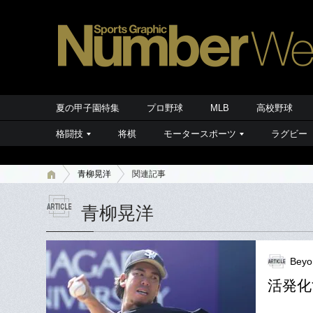
夏の甲子園特集
プロ野球
MLB
高校野球
格闘技
将棋
モータースポーツ
ラグビー
青柳晃洋
関連記事
青柳晃洋
Beyo
活発化