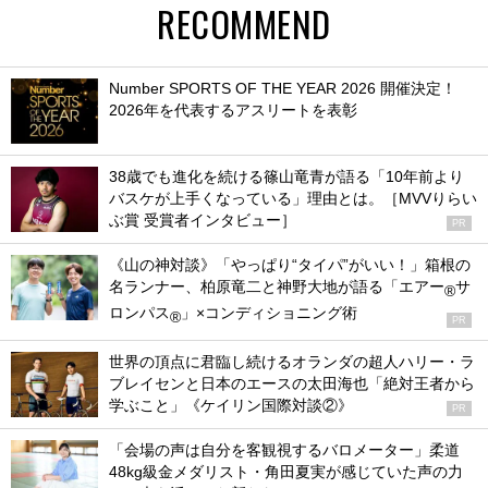
RECOMMEND
Number SPORTS OF THE YEAR 2026 開催決定！
2026年を代表するアスリートを表彰
38歳でも進化を続ける篠山竜青が語る「10年前より
バスケが上手くなっている」理由とは。［MVVりらい
ぶ賞 受賞者インタビュー］
PR
《山の神対談》「やっぱり“タイパ”がいい！」箱根の
名ランナー、柏原竜二と神野大地が語る「エアー
サ
®
ロンパス
」×コンディショニング術
®
PR
世界の頂点に君臨し続けるオランダの超人ハリー・ラ
ブレイセンと日本のエースの太田海也「絶対王者から
学ぶこと」《ケイリン国際対談②》
PR
「会場の声は自分を客観視するバロメーター」柔道
48kg級金メダリスト・角田夏実が感じていた声の力