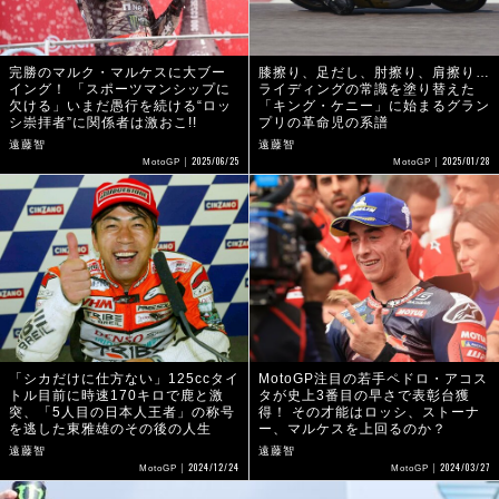
完勝のマルク・マルケスに大ブー
膝擦り、足だし、肘擦り、肩擦り…
イング！ 「スポーツマンシップに
ライディングの常識を塗り替えた
欠ける」いまだ愚行を続ける“ロッ
「キング・ケニー」に始まるグラン
シ崇拝者”に関係者は激おこ!!
プリの革命児の系譜
遠藤智
遠藤智
2025/06/25
2025/01/28
MotoGP
MotoGP
「シカだけに仕方ない」125ccタイ
MotoGP注目の若手ペドロ・アコス
トル目前に時速170キロで鹿と激
タが史上3番目の早さで表彰台獲
突、「5人目の日本人王者」の称号
得！ その才能はロッシ、ストーナ
を逃した東雅雄のその後の人生
ー、マルケスを上回るのか？
遠藤智
遠藤智
2024/12/24
2024/03/27
MotoGP
MotoGP