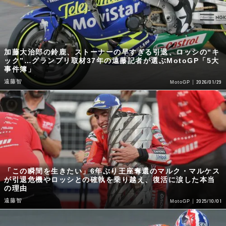
加藤大治郎の鈴鹿、ストーナーの早すぎる引退、ロッシの“キ
ック”…グランプリ取材37年の遠藤記者が選ぶMotoGP「5大
事件簿」
遠藤智
2026/01/29
MotoGP
「この瞬間を生きたい」6年ぶり王座奪還のマルク・マルケス
が引退危機やロッシとの確執を乗り越え、復活に涙した本当
の理由
遠藤智
2025/10/01
MotoGP