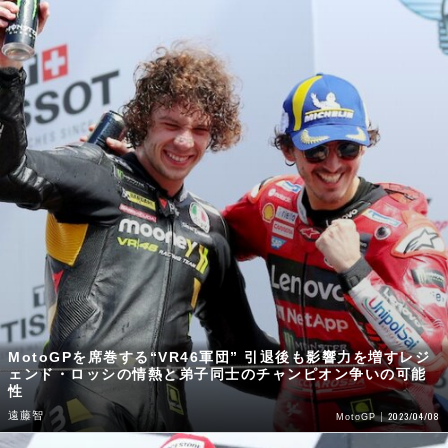
MotoGPを席巻する“VR46軍団” 引退後も影響力を増すレジ
ェンド・ロッシの情熱と弟子同士のチャンピオン争いの可能
性
遠藤智
2023/04/08
MotoGP