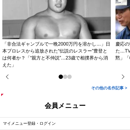
「非合法ギャンブルで一晩2000万円を溶かし…」日
慶応の
本プロレスから追放された“伝説のレスラー”豊登と
た…T
は何者か？「“親方と不仲説”…23歳で相撲界から消
黙」「
えた」
その他の名作記事 >
会員メニュー
マイメニュー登録・ログイン