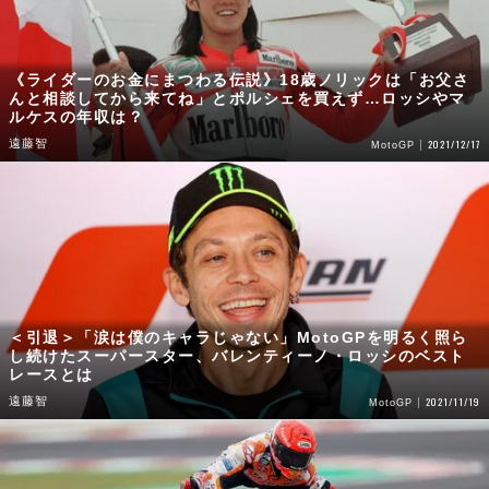
《ライダーのお金にまつわる伝説》18歳ノリックは「お父さ
んと相談してから来てね」とポルシェを買えず…ロッシやマ
ルケスの年収は？
遠藤智
2021/12/17
MotoGP
＜引退＞「涙は僕のキャラじゃない」MotoGPを明るく照ら
し続けたスーパースター、バレンティーノ・ロッシのベスト
レースとは
遠藤智
2021/11/19
MotoGP