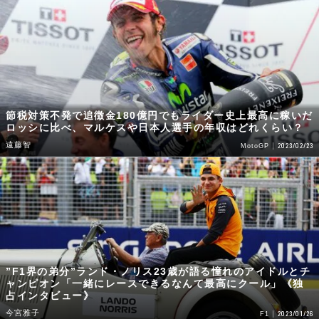
節税対策不発で追徴金180億円でもライダー史上最高に稼いだ
ロッシに比べ、マルケスや日本人選手の年収はどれくらい？
遠藤智
2023/02/23
MotoGP
”F1界の弟分”ランド・ノリス23歳が語る憧れのアイドルとチ
ャンピオン「一緒にレースできるなんて最高にクール」《独
占インタビュー》
今宮雅子
2023/01/26
F1