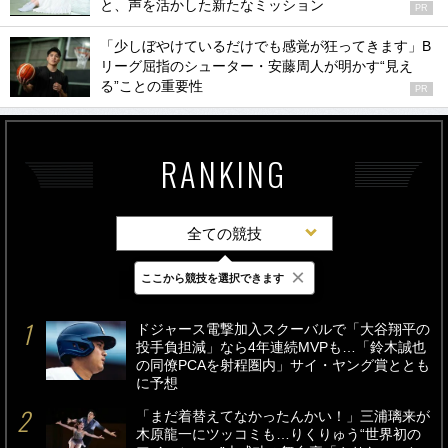
と、声を活かした新たなミッション
PR
「少しぼやけているだけでも感覚が狂ってきます」B
リーグ屈指のシューター・安藤周人が明かす“見え
る”ことの重要性
PR
RANKING
全ての競技
×
ここから競技を選択できます
最新
24時間
週間
ドジャース電撃加入スクーバルで「大谷翔平の
投手負担減」なら4年連続MVPも…「鈴木誠也
の同僚PCAを射程圏内」サイ・ヤング賞ととも
に予想
「まだ着替えてなかったんかい！」三浦璃来が
木原龍一にツッコミも…りくりゅう“世界初の