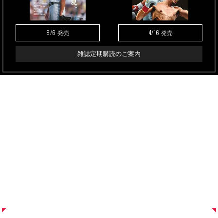
8/6
4/16
発売
発売
雑誌定期購読のご案内