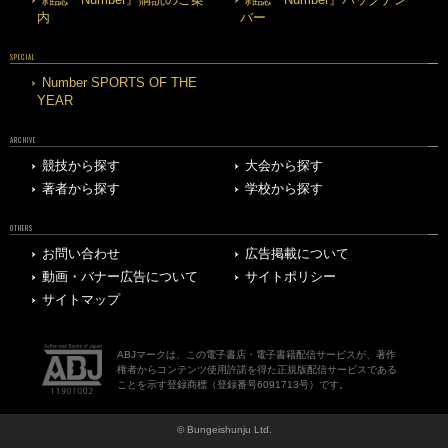
雑誌『Number』購読のご案
雑誌『Number』バックナン
内
バー
SPECIAL
Number SPORTS OF THE
YEAR
ARCHIVE
競技から探す
大会から探す
著者から探す
学校から探す
OTHERS
お問い合わせ
広告掲載について
動画・バナー広告について
サイトポリシー
サイトマップ
ABJマークは、この電子書店・電子書籍配信サービスが、著作
権者からコンテンツ使用許諾を得た正規版配信サービスである
ことを示す登録商標（登録番号6091713号）です。
© Bungeishunju Ltd.