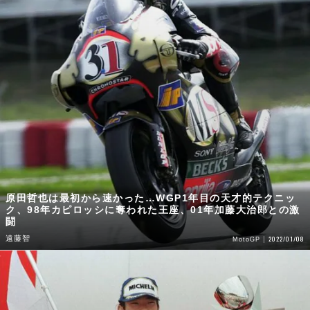
原田哲也は最初から速かった…WGP1年目の天才的テクニッ
ク、98年カピロッシに奪われた王座、01年加藤大治郎との激
闘
遠藤智
2022/01/08
MotoGP