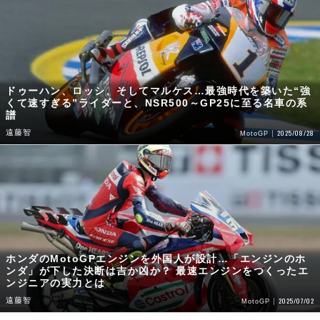
ドゥーハン、ロッシ、そしてマルケス…最強時代を築いた“強
くて速すぎる”ライダーと、NSR500～GP25に至る名車の系
譜
遠藤智
2025/08/28
MotoGP
ホンダのMotoGPエンジンを外国人が設計…「エンジンのホ
ンダ」が下した決断は吉か凶か？ 最速エンジンをつくったエ
ンジニアの実力とは
遠藤智
2025/07/02
MotoGP