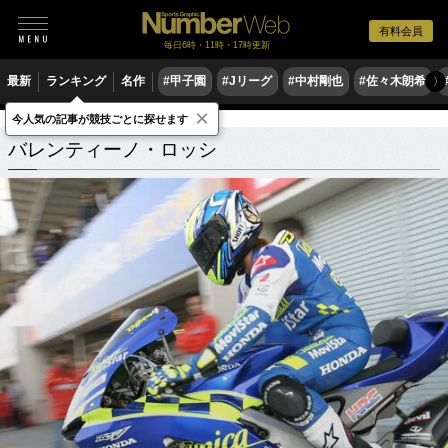
有料会員
毎日6時・11時・17時更新
最新
ランキング
名作
#甲子園
#Jリーグ
#中村剛也
#佐々木朗希
〉
×
今人気の記事が競技ごとに探せます
バレンティーノ・ロッシ
関連記事
バレンティーノ・ロッシ