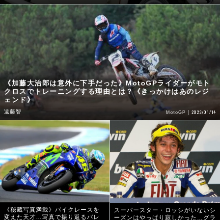
《加藤大治郎は意外に下手だった》MotoGPライダーがモト
クロスでトレーニングする理由とは？《きっかけはあのレジ
ェンド》
遠藤智
2023/01/14
MotoGP
《秘蔵写真満載》バイクレースを
スーパースター・ロッシがいないシ
変えた天才…写真で振り返るバレ
ーズンはやっぱり寂しかった…グラ