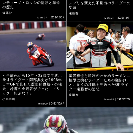
ンティーノ・ロッシの情熱と革命
ンプリを変えた不世出のライダーの
の歴史
功績
遠藤智
遠藤智
2022/12/29
2022/12/17
MotoGP
MotoGP
＜事故死から15年＞32歳で早逝…
富沢祥也と勝利のわかめラーメン…
天才ライダー・阿部典史が1996年
極限に挑むライダーたちの願掛け
日本GPで見せた歴史的優勝への独
と、多くの才能を見送ったGPライ
走、鈴鹿の全観客が祈った「ノリ
ター遠藤智の追想
ック、転ぶな！」
遠藤智
2022/02/04
小堀隆司
MotoGP
2022/10/07
MotoGP