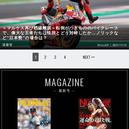
＜マルケス再び戦線離脱＞転倒がつきもののバイクレース
で、偉大な王者たちは怪我とどう対峙したか…ノリックな
ど“日本勢”の場合は？
遠藤智
2021/11/12
MotoGP
1
2
3
4
NEXT >>
MAGAZINE
最新号