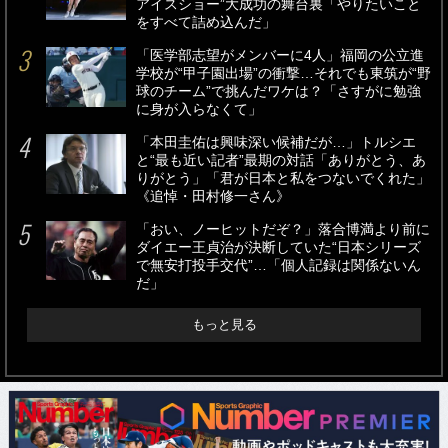
アイスショー”大成功の舞台裏「やりたいこと
をすべて詰め込んだ」
「医学部志望がメンバーに4人」福岡の公立進
学校が“甲子園出場”の衝撃…それでも東筑が“野
球のチーム”で挑んだワケは？「さすがに勉強
に身が入らなくて」
「本田圭佑は興味深い候補だが…」トルシエ
と“最も近い記者”最期の対話「ありがとう、あ
りがとう」「君が日本と私をつないでくれた」
《追悼・田村修一さん》
「おい、ノーヒットだぞ？」落合博満より前に
ダイエー王貞治が決断していた“日本シリーズ
で無安打投手交代”…「個人記録は関係ないん
だ」
もっと見る