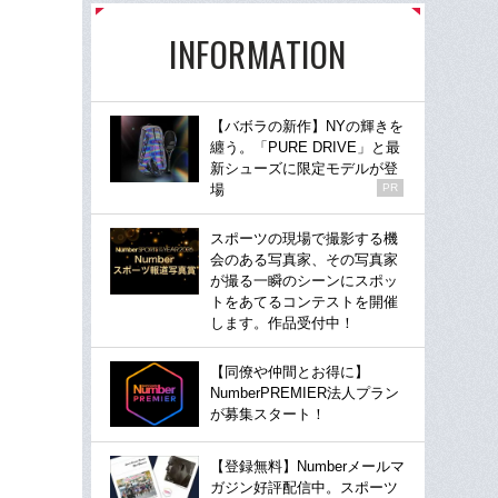
INFORMATION
【バボラの新作】NYの輝きを
纏う。「PURE DRIVE」と最
新シューズに限定モデルが登
場
PR
スポーツの現場で撮影する機
会のある写真家、その写真家
が撮る一瞬のシーンにスポッ
トをあてるコンテストを開催
します。作品受付中！
【同僚や仲間とお得に】
NumberPREMIER法人プラン
が募集スタート！
【登録無料】Numberメールマ
ガジン好評配信中。スポーツ