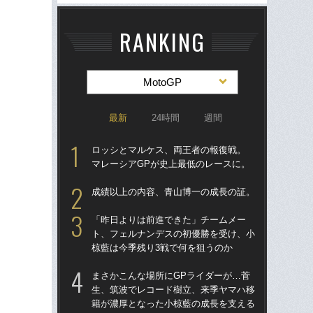
RANKING
MotoGP
最新
24時間
週間
ロッシとマルケス、両王者の報復戦。
日本
マレーシアGPが史上最低のレースに。
優勝
と
成績以上の内容、青山博一の成長の証。
の
「昨日よりは前進できた」チームメー
「
ト、フェルナンデスの初優勝を受け、小
CB
椋藍は今季残り3戦で何を狙うのか
虫
グ
まさかこんな場所にGPライダーが…菅
生、筑波でレコード樹立、来季ヤマハ移
「
籍が濃厚となった小椋藍の成長を支える
な…