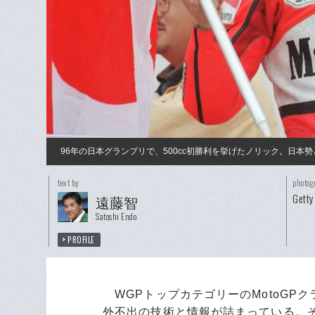
96年の日本グランプリで、500cc初勝利を挙げたノリック。日本
text by
photog
Getty
遠藤智
Satoshi Endo
PROFILE
WGPトップカテゴリーのMotoGP
外不出の技術と情報が詰まっている。