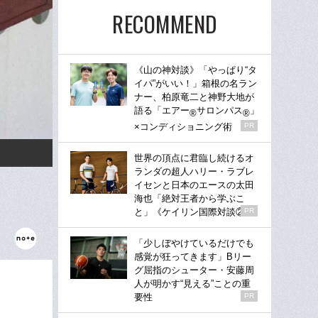
RECOMMEND
《山の神対談》「やっぱり“タ
イパ”がいい！」箱根の名ラン
ナー、柏原竜二と神野大地が
語る「エアー
サロンパス
」
®
®
×コンディショニング術
PR
世界の頂点に君臨し続けるオ
ランダの超人ハリー・ラブレ
イセンと日本のエースの太田
海也「絶対王者から学ぶこ
と」《ケイリン国際対談②》
PR
「少しぼやけているだけでも
感覚が狂ってきます」Bリー
グ屈指のシューター・安藤周
人が明かす“見える”ことの重
要性
PR