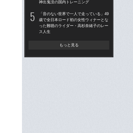
神出鬼没の国内トレーニング
ライ
27
「音のない世界で一人で走っている」49
歳で全日本ロード初の女性ウィナーとな
ま
った難聴のライダー・高杉奈緒子のレー
生
ス人生
籍
神
もっと見る
ロ
マ