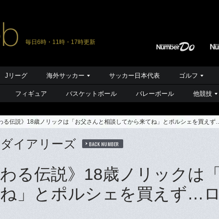
毎日6時・11時・17時更新
Jリーグ
海外サッカー
サッカー日本代表
ゴルフ
フィギュア
バスケットボール
バレーボール
他競技
わる伝説》18歳ノリックは「お父さんと相談してから来てね」とポルシェを買えず
・ダイアリーズ
BACK NUMBER
わる伝説》18歳ノリックは
てね」とポルシェを買えず…