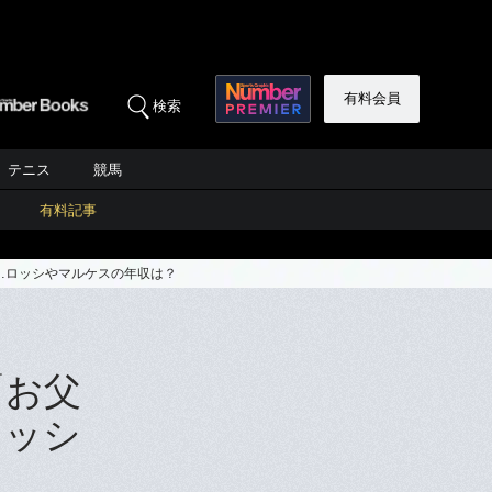
有料会員
検索
テニス
競馬
有料記事
…ロッシやマルケスの年収は？
「お父
ロッシ