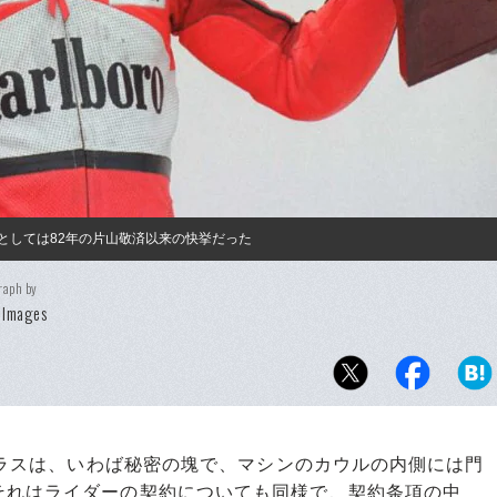
勢としては82年の片山敬済以来の快挙だった
raph by
 Images
クラスは、いわば秘密の塊で、マシンのカウルの内側には門
それはライダーの契約についても同様で、契約条項の中