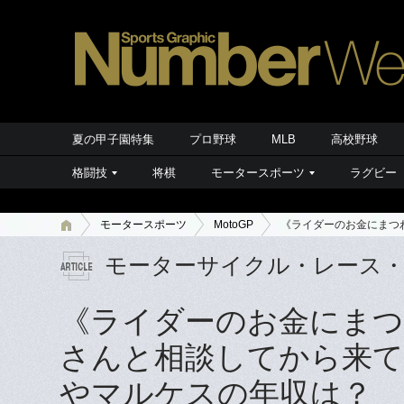
夏の甲子園特集
プロ野球
MLB
高校野球
格闘技
将棋
モータースポーツ
ラグビー
モータースポーツ
MotoGP
《ライダーのお金にまつ
モーターサイクル・レース
《ライダーのお金にまつ
さんと相談してから来
やマルケスの年収は？