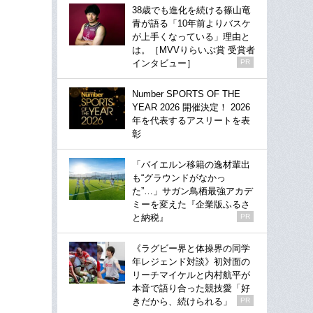
38歳でも進化を続ける篠山竜
青が語る「10年前よりバスケ
が上手くなっている」理由と
は。［MVVりらいぶ賞 受賞者
インタビュー］
PR
Number SPORTS OF THE
YEAR 2026 開催決定！ 2026
年を代表するアスリートを表
彰
「バイエルン移籍の逸材輩出
も“グラウンドがなかっ
た”…」サガン鳥栖最強アカデ
ミーを変えた『企業版ふるさ
と納税』
PR
《ラグビー界と体操界の同学
年レジェンド対談》初対面の
リーチマイケルと内村航平が
本音で語り合った競技愛「好
きだから、続けられる」
PR