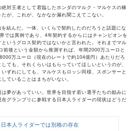
絶対王者として君臨したホンダのマルク・マルケスの稼
きたが、これが、なかなか漏れ聞こえてこない。
約を結んだ。一体、いくらで契約したのだろうと話題にな
世界では異例であり、4年契約するからにはチャンピオンを
すというグロス契約ではないかと言われた。それまでマル
ロ前後という金額から推測すれば、年間2000万ユーロと
000万ユーロ（現在のレートで約104億円）あたりだろ
としても、それくらいはもらっていてほしいというのが、
。いずれにしても、マルケスもロッシ同様、スポンサーと
にしていることはまちがいない。
は夢があっていい。世界を目指す若い選手たちの励みに
現在グランプリに参戦する日本人ライダーの現状はどうだ
 日本人ライダーでは別格の存在