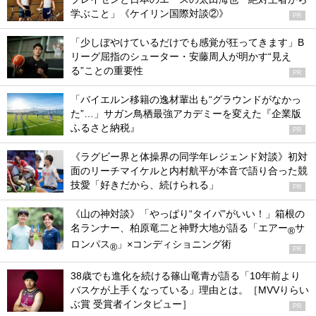
学ぶこと」《ケイリン国際対談②》
PR
「少しぼやけているだけでも感覚が狂ってきます」B
リーグ屈指のシューター・安藤周人が明かす“見え
る”ことの重要性
PR
「バイエルン移籍の逸材輩出も“グラウンドがなかっ
た”…」サガン鳥栖最強アカデミーを変えた『企業版
ふるさと納税』
PR
《ラグビー界と体操界の同学年レジェンド対談》初対
面のリーチマイケルと内村航平が本音で語り合った競
技愛「好きだから、続けられる」
PR
《山の神対談》「やっぱり“タイパ”がいい！」箱根の
名ランナー、柏原竜二と神野大地が語る「エアー
サ
®
ロンパス
」×コンディショニング術
®
PR
38歳でも進化を続ける篠山竜青が語る「10年前より
バスケが上手くなっている」理由とは。［MVVりらい
ぶ賞 受賞者インタビュー］
PR