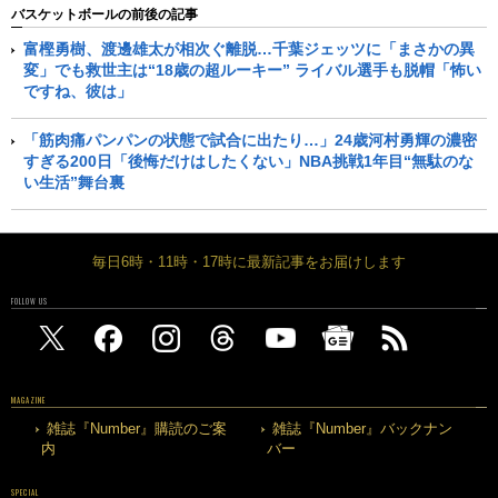
バスケットボールの前後の記事
富樫勇樹、渡邊雄太が相次ぐ離脱…千葉ジェッツに「まさかの異
変」でも救世主は“18歳の超ルーキー” ライバル選手も脱帽「怖い
ですね、彼は」
「筋肉痛パンパンの状態で試合に出たり…」24歳河村勇輝の濃密
すぎる200日「後悔だけはしたくない」NBA挑戦1年目“無駄のな
い生活”舞台裏
毎日6時・11時・17時に最新記事をお届けします
FOLLOW US
MAGAZINE
雑誌『Number』購読のご案
雑誌『Number』バックナン
内
バー
SPECIAL