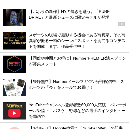
【バボラの新作】NYの輝きを纏う。「PURE
DRIVE」と最新シューズに限定モデルが登場
PR
スポーツの現場で撮影する機会のある写真家、その写
真家が撮る一瞬のシーンにスポットをあてるコンテス
トを開催します。作品受付中！
【同僚や仲間とお得に】NumberPREMIER法人プラン
が募集スタート！
【登録無料】Numberメールマガジン好評配信中。ス
ポーツの「今」をメールでお届け！
YouTubeチャンネル登録者数60,000人突破！バレーボ
ールや陸上、バスケ、野球などの選手のインタビュー
を動画で
【お知らせ】Google検索で「Number Web」の記事