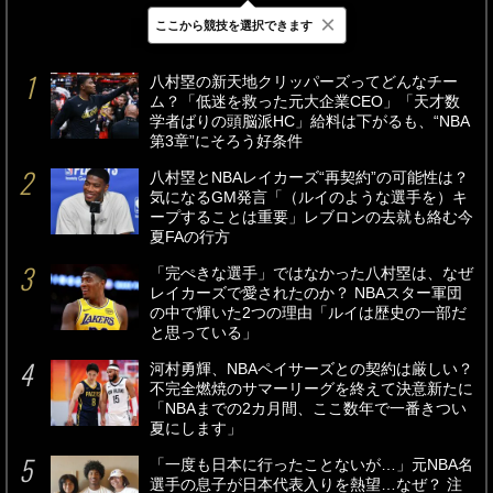
×
ここから競技を選択できます
最新
24時間
週間
八村塁の新天地クリッパーズってどんなチー
ム？「低迷を救った元大企業CEO」「天才数
学者ばりの頭脳派HC」給料は下がるも、“NBA
第3章”にそろう好条件
八村塁とNBAレイカーズ“再契約”の可能性は？
気になるGM発言「（ルイのような選手を）キ
ープすることは重要」レブロンの去就も絡む今
夏FAの行方
「完ぺきな選手」ではなかった八村塁は、なぜ
レイカーズで愛されたのか？ NBAスター軍団
の中で輝いた2つの理由「ルイは歴史の一部だ
と思っている」
河村勇輝、NBAペイサーズとの契約は厳しい？
不完全燃焼のサマーリーグを終えて決意新たに
「NBAまでの2カ月間、ここ数年で一番きつい
夏にします」
「一度も日本に行ったことないが…」元NBA名
選手の息子が日本代表入りを熱望…なぜ？ 注