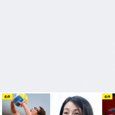
名作
名作