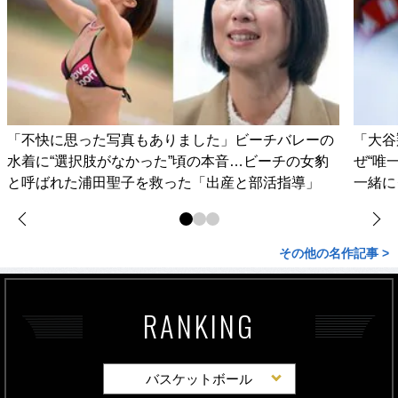
「不快に思った写真もありました」ビーチバレーの
「大谷
水着に“選択肢がなかった”頃の本音…ビーチの女豹
ぜ“唯
と呼ばれた浦田聖子を救った「出産と部活指導」
一緒に
その他の名作記事 >
RANKING
バスケットボール