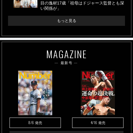
目の逸材17歳「祖母はドジャース監督とも深
い関係が」
もっと見る
MAGAZINE
最新号
8/6
4/16
発売
発売