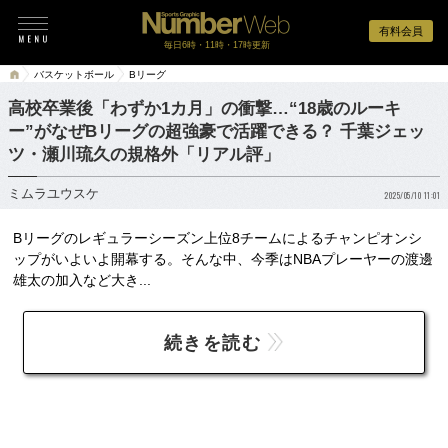
有料会員
毎日6時・11時・17時更新
バスケットボール
Bリーグ
高校卒業後「わずか1カ月」の衝撃…“18歳のルーキ
ー”がなぜBリーグの超強豪で活躍できる？ 千葉ジェッ
ツ・瀬川琉久の規格外「リアル評」
ミムラユウスケ
2025/05/10 11:01
Bリーグのレギュラーシーズン上位8チームによるチャンピオンシ
ップがいよいよ開幕する。そんな中、今季はNBAプレーヤーの渡邊
雄太の加入など大き...
続きを読む