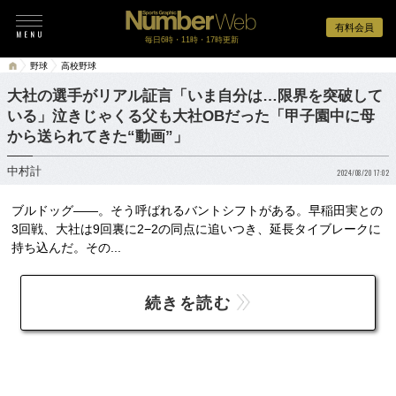
有料会員
毎日6時・11時・17時更新
野球
高校野球
大社の選手がリアル証言「いま自分は…限界を突破して
いる」泣きじゃくる父も大社OBだった「甲子園中に母
から送られてきた“動画”」
中村計
2024/08/20 17:02
ブルドッグ——。そう呼ばれるバントシフトがある。早稲田実との
3回戦、大社は9回裏に2−2の同点に追いつき、延長タイブレークに
持ち込んだ。その...
続きを読む