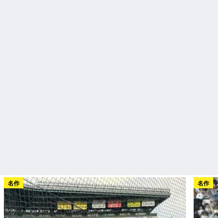
名作
名作