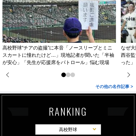
高校野球“チアの盗撮”に本音「ノースリーブとミニ
なぜ大
スカートに憧れたけど…」現地記者が聞いた「半袖
西谷監
が安心」「先生が応援席をパトロール」悩む現場
った」
その他の名作記事 >
RANKING
高校野球