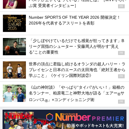
ぶ賞 受賞者インタビュー］
PR
Number SPORTS OF THE YEAR 2026 開催決定！
2026年を代表するアスリートを表彰
「少しぼやけているだけでも感覚が狂ってきます」B
リーグ屈指のシューター・安藤周人が明かす“見え
る”ことの重要性
PR
世界の頂点に君臨し続けるオランダの超人ハリー・ラ
ブレイセンと日本のエースの太田海也「絶対王者から
学ぶこと」《ケイリン国際対談②》
PR
《山の神対談》「やっぱり“タイパ”がいい！」箱根の
名ランナー、柏原竜二と神野大地が語る「エアー
サ
®
ロンパス
」×コンディショニング術
®
PR