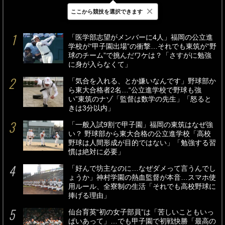
×
ここから競技を選択できます
最新
24時間
週間
「医学部志望がメンバーに4人」福岡の公立進
学校が“甲子園出場”の衝撃…それでも東筑が“野
球のチーム”で挑んだワケは？「さすがに勉強
に身が入らなくて」
「気合を入れる、とか嫌いなんです」野球部か
ら東大合格者2名…“公立進学校で野球も強
い”東筑のナゾ「監督は数学の先生」「怒ると
きは3分以内」
「一般入試9割で甲子園」福岡の東筑はなぜ強
い？ 野球部から東大合格の公立進学校「高校
野球は人間形成が目的ではない」「勉強する習
慣は絶対に必要」
「好んで坊主なのに…なぜダメって言うんでし
ょうか」神村学園の熱血監督が本音…スマホ使
用ルール、全寮制の生活「それでも高校野球に
捧げる理由」
仙台育英“初の女子部員”は「苦しいこともいっ
ぱいあって」…でも甲子園で初戦快勝「最高の