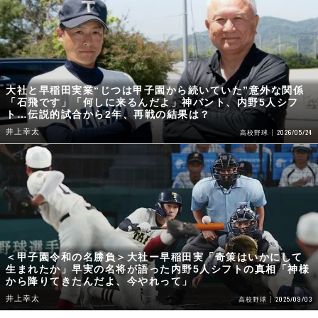
大社と早稲田実業“じつは甲子園から続いていた”意外な関係
「石飛です」「何しに来るんだよ」神バント、内野5人シフ
ト…伝説的試合から2年、再戦の結果は？
井上幸太
2026/05/24
高校野球
＜甲子園令和の名勝負＞大社ー早稲田実「奇策はいかにして
生まれたか」早実の名将が語った内野5人シフトの真相「神様
から降りてきたんだよ、今やれって」
井上幸太
2025/09/03
高校野球