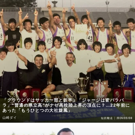
「グラウンドはサッカー部と折半」「ジャージは皆バラバ
ラ」“普通の県立高”がナゼ高校陸上界の頂点に？…22年前に
あった「もうひとつの大社旋風」
山崎ダイ
2024/09/08
短距離走