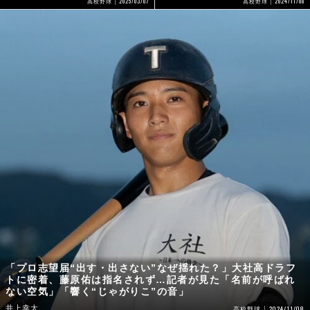
2025/03/07
2024/11/08
高校野球
高校野球
「プロ志望届“出す・出さない”なぜ揺れた？」大社高ドラフ
トに密着、藤原佑は指名されず…記者が見た「名前が呼ばれ
ない空気」「響く“じゃがりこ”の音」
井上幸太
2024/11/08
高校野球