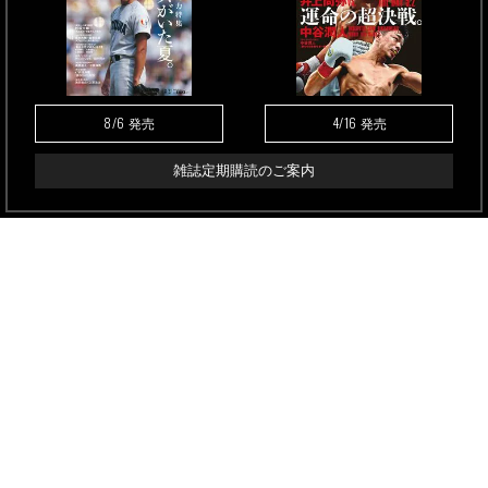
8/6
4/16
発売
発売
雑誌定期購読のご案内