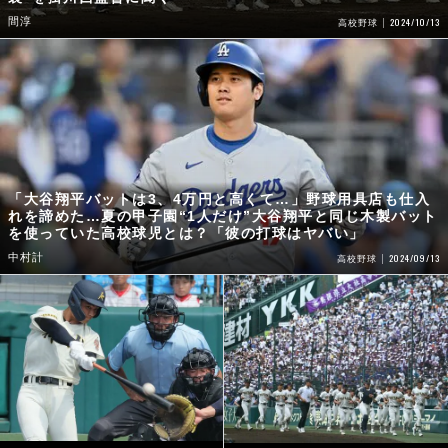
間淳
2024/10/13
高校野球
「大谷翔平バットは3、4万円と高くて…」野球用具店も仕入
れを諦めた…夏の甲子園“1人だけ”大谷翔平と同じ木製バット
を使っていた高校球児とは？「彼の打球はヤバい」
中村計
2024/09/13
高校野球