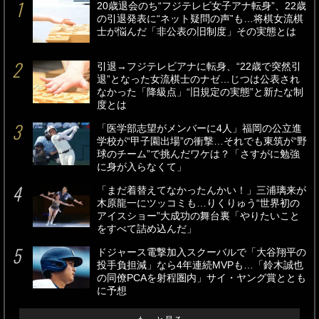
20歳退会のち“フジテレビ女子アナ転身”、22歳
の引退発表に“ネット疑問の声”も…将棋女流棋
士が悩んだ「非公表の旧制度」その実態とは
引退→フジテレビアナに転身、“22歳で突然引
退”となった女流棋士のナゼ…じつは公表され
なかった「降級点」“旧規定の実態”と新たな制
度とは
「医学部志望がメンバーに4人」福岡の公立進
学校が“甲子園出場”の衝撃…それでも東筑が“野
球のチーム”で挑んだワケは？「さすがに勉強
に身が入らなくて」
「まだ着替えてなかったんかい！」三浦璃来が
木原龍一にツッコミも…りくりゅう“世界初の
アイスショー”大成功の舞台裏「やりたいこと
をすべて詰め込んだ」
ドジャース電撃加入スクーバルで「大谷翔平の
投手負担減」なら4年連続MVPも…「鈴木誠也
の同僚PCAを射程圏内」サイ・ヤング賞ととも
に予想