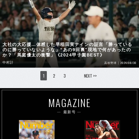
大社の大応援…体感した早稲田実ナインの証言「勝っている
のに勝っていないような」“あの9回裏”現地で何があったの
か？「馬庭優太の衝撃」《2024甲子園BEST》
中村計
2024/08/30
高校野球
1
2
3
NEXT >>
MAGAZINE
最新号