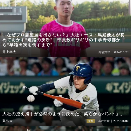
「なぜプロ志望届を出さない？」大社エース・馬庭優太が初
めて明かす“進路の決断”…部員数ギリギリの中学野球部か
ら“早稲田実を倒すまで”
井上幸太
2024/09/07
高校野球
大社の控え捕手が必然のように決めた「柔らかなバント」。
2024/09/03
藤島大
有料
高校野球