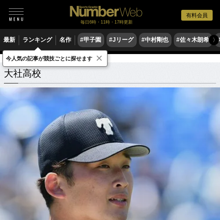
有料会員
毎日6時・11時・17時更新
最新
ランキング
名作
#甲子園
#Jリーグ
#中村剛也
#佐々木朗希
〉
×
今人気の記事が競技ごとに探せます
学校
島根県
大社高校
関連記事
大社高校