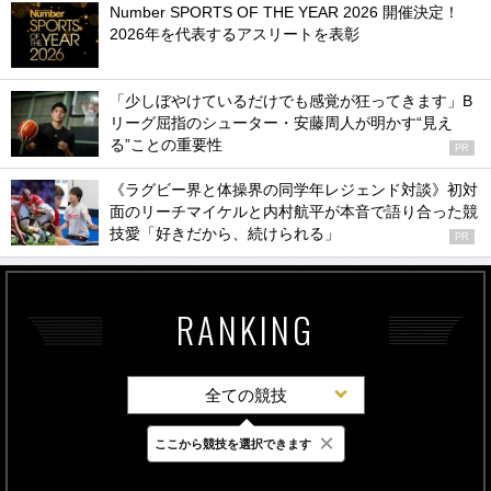
Number SPORTS OF THE YEAR 2026 開催決定！
2026年を代表するアスリートを表彰
「少しぼやけているだけでも感覚が狂ってきます」B
リーグ屈指のシューター・安藤周人が明かす“見え
る”ことの重要性
PR
《ラグビー界と体操界の同学年レジェンド対談》初対
面のリーチマイケルと内村航平が本音で語り合った競
技愛「好きだから、続けられる」
PR
RANKING
全ての競技
×
ここから競技を選択できます
最新
24時間
週間