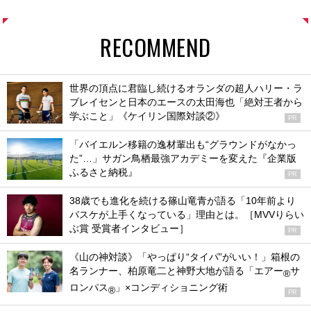
RECOMMEND
世界の頂点に君臨し続けるオランダの超人ハリー・ラ
ブレイセンと日本のエースの太田海也「絶対王者から
学ぶこと」《ケイリン国際対談②》
PR
「バイエルン移籍の逸材輩出も“グラウンドがなかっ
た”…」サガン鳥栖最強アカデミーを変えた『企業版
ふるさと納税』
PR
38歳でも進化を続ける篠山竜青が語る「10年前より
バスケが上手くなっている」理由とは。［MVVりらい
ぶ賞 受賞者インタビュー］
PR
《山の神対談》「やっぱり“タイパ”がいい！」箱根の
名ランナー、柏原竜二と神野大地が語る「エアー
サ
®
ロンパス
」×コンディショニング術
®
PR