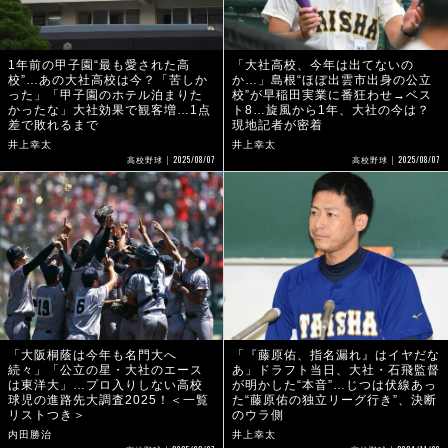
1年前の甲子園“最も愛された高
「大社高校、今年は出てないの
校”…あの大社高校は今？「苦しか
か…」島根“ほぼ出雲市出身の公立
った」「甲子園のホテル泊まりた
校”が早稲田実業に番狂わせ→ベス
かったな」大社効果で観客増…1点
ト8…旋風から1年、大社の今は？
差で敗れるまで
現地記者が密着
井上幸太
井上幸太
2025/08/07
2025/08/07
高校野球
高校野球
「大阪桐蔭は今年も名門大へ
「『藤原佑、指名漏れ』はイヤだな
続々」「公立の星・大社のエース
あ」ドラフト当日、大社・石飛監督
は東洋大」…プロ入りしない高校
が明かした“本音”…じつは伏線あっ
球児の進路先大調査2025！＜一覧
た“藤原佑の独立リーグ行き”、決断
リストつき＞
のウラ側
内田勝治
井上幸太