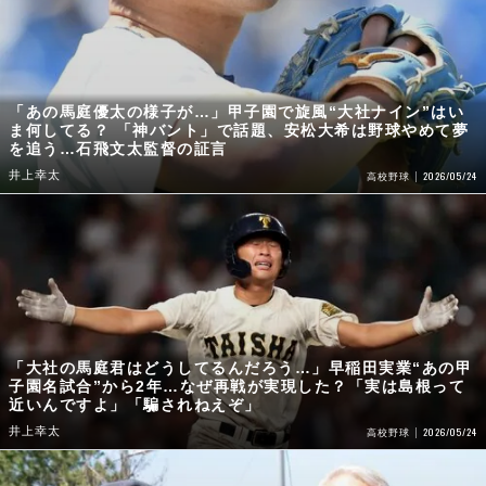
「あの馬庭優太の様子が…」甲子園で旋風“大社ナイン”はい
ま何してる？ 「神バント」で話題、安松大希は野球やめて夢
を追う…石飛文太監督の証言
井上幸太
2026/05/24
高校野球
「大社の馬庭君はどうしてるんだろう…」早稲田実業“あの甲
子園名試合”から2年…なぜ再戦が実現した？「実は島根って
近いんですよ」「騙されねえぞ」
井上幸太
2026/05/24
高校野球