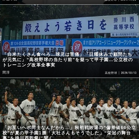
「白米たくさん食べろ…球児は苦痛」「日曜休みで顧問たち
が元気に」“高校野球の当たり前”を疑って甲子園…公立校の
トレーニング改革全事実
間淳
2024/10/13
高校野球
「お互いヘボ同士なんだから…」秋初戦敗退の“偏差値66公立
校”が夏の甲子園1勝「大社さんもそうでした」“栄冠の舞台
裏”を掛川西監督に聞く