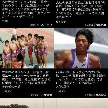
高校野球ホームラン激減、“最少”7
大社の快進撃を見た“ある指導者”の
本のウラで…じつは違反バットが
後悔「隠岐の子たちに…責任感じ
続出していた「密告合戦やめまし
る」野球部“5年後は3割が危険ライ
ょうよ」地方大会では「“無名メー
ン”の報道も…連合チームで甲子園
カー”バットがブーム」
は可能か？
中村計
樫本ゆき
2024/09/13
2024/09/11
高校野球
高校野球
大黒柱のスプリンターは急逝…投
22年前の「もうひとつの大社旋
擲エースはスポーツデータの解析
風」…なぜ“島根の県立高”陸上部が
業に 22年前、陸上競技で“全国総
「インターハイで総合優勝」でき
合優勝”「もうひとつの大社旋風」
た？ 原動力だった“伝説のエー
その後の物語
ス”の正体
山崎ダイ
山崎ダイ
2024/09/08
2024/09/08
短距離走
短距離走