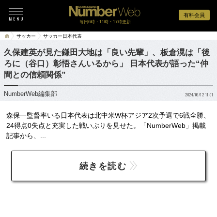
有料会員
毎日6時・11時・17時更新
サッカー
サッカー日本代表
久保建英が見た鎌田大地は「良い先輩」、板倉滉は「後
ろに（谷口）彰悟さんいるから」 日本代表が語った“仲
間との信頼関係”
NumberWeb編集部
2024/06/12 11:01
森保一監督率いる日本代表は北中米W杯アジア2次予選で6戦全勝、
24得点0失点と充実した戦いぶりを見せた。「NumberWeb」掲載
記事から、...
続きを読む