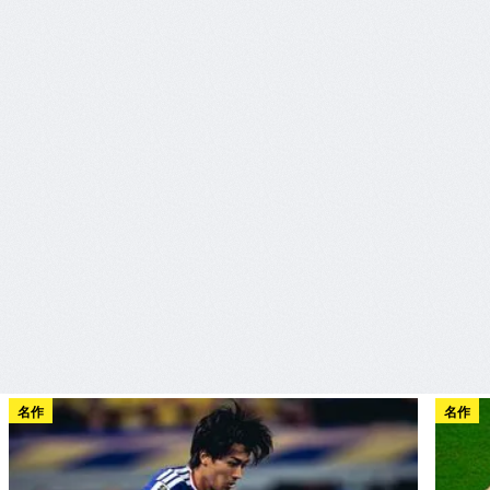
名作
名作