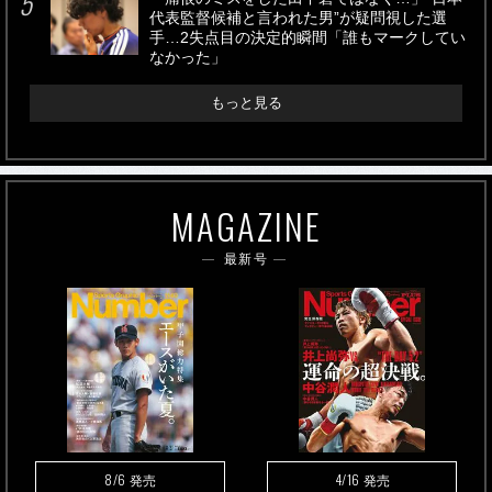
代表監督候補と言われた男”が疑問視した選
手…2失点目の決定的瞬間「誰もマークしてい
なかった」
もっと見る
MAGAZINE
最新号
8/6
4/16
発売
発売