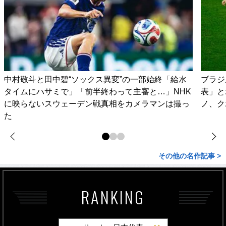
中村敬斗と田中碧“ソックス異変”の一部始終「給水
ブラジ
タイムにハサミで」「前半終わって主審と…」NHK
表」と
に映らないスウェーデン戦真相をカメラマンは撮っ
ノ、ク
た
その他の名作記事 >
RANKING