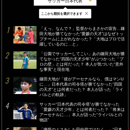
サッカー日本代表
×
ここから競技を選択できます
最新
24時間
週間
「えっ、なんで？」監督からまさかの宣告…鎌
田大地が勝てなかった“愛媛の天才”はなぜトッ
プチームに上がれなかった？「大地はプロで活
躍しているのに…と」
「公園でサッカーしてこい」あの鎌田大地が勝
てなかった“四国の天才少年”がぶつかった「プ
ロの壁」とは何だった？ 本人が気づいた“意外
な事実”と現在地
鎌田大地が「彼がアーセナルなら、僕はマンU
に…」日本代表の司令塔が勝てなかった“四国
の天才”とは何者だった？ 本人が語った「ライ
バルとの軌跡」
サッカー“日本代表の司令塔”が勝てなかった
「愛媛の天才少年」とは何者だった？「将来は
アーセナルに…」本人が語った“ライバルとの
物語”
「痛恨のミスをした田中碧ではなく…」“日本