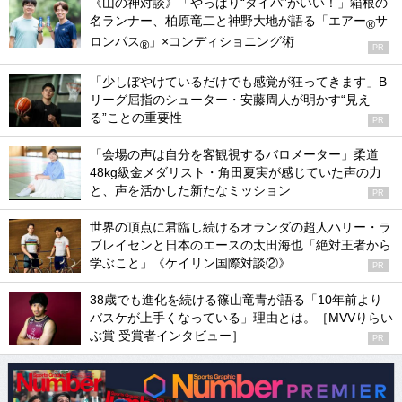
《山の神対談》「やっぱり“タイパ”がいい！」箱根の
名ランナー、柏原竜二と神野大地が語る「エアー
サ
®
ロンパス
」×コンディショニング術
®
PR
「少しぼやけているだけでも感覚が狂ってきます」B
リーグ屈指のシューター・安藤周人が明かす“見え
る”ことの重要性
PR
「会場の声は自分を客観視するバロメーター」柔道
48kg級金メダリスト・角田夏実が感じていた声の力
と、声を活かした新たなミッション
PR
世界の頂点に君臨し続けるオランダの超人ハリー・ラ
ブレイセンと日本のエースの太田海也「絶対王者から
学ぶこと」《ケイリン国際対談②》
PR
38歳でも進化を続ける篠山竜青が語る「10年前より
バスケが上手くなっている」理由とは。［MVVりらい
ぶ賞 受賞者インタビュー］
PR