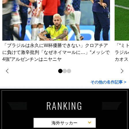
「ブラジルは永久にW杯優勝できない」クロアチア
「“ミ
に負けて激辛批判「なぜネイマールに…」“メッシで
ラジル
4強”アルゼンチンはニヤニヤ
カオス
その他の名作記事 >
RANKING
海外サッカー