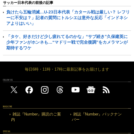
サッカー日本代表の前後の記事
負けたら五輪消滅…U-23日本代表「カタール戦は厳しい？ レフリ
ーに不安は？」記者の質問にトルシエは意外な反応「インドネシ
アよりはいい」
「タケ、好きだけど少し疲れてるのかな」“サブ続き”久保建英に
少年ファンがホンネも…“マドリー戦で完全復調”をカメラマンが
期待するワケ
毎日6時・11時・17時に最新記事をお届けします
FOLLOW US
MAGAZINE
雑誌『Number』購読のご案
雑誌『Number』バックナン
内
バー
SPECIAL