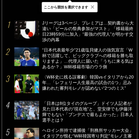
×
ここから競技を選択できます
最新
24時間
週間
Jリーグは3ページ、プレミアは…契約書から大
違い「ビールの祭典参加がマスト」「移籍最終
日23時59分に加入」“最強の代理人”が明かす交
渉の内幕
“日本代表最年少”21歳塩貝健人の強気宣言「W
杯で活躍して、ビッグクラブへの移籍を勝ち取
りますよ」…代理人に届いた「うちに来る気は
あるか？」W杯移籍市場のウラ側
〈W杯史に残る誤審劇〉韓国vsイタリアから20
年…「レフェリー人生最高の試合の1つ」忌み
嫌われた審判モレノが認めない“2つのミス”
「日本は8位タイのグループ」ドイツ人記者が
見た日本代表の“現在地”と、堂安律でも伊藤洋
輝でもない「ブンデスで最もよかった」日本人
選手とは？
ヘロイン所持で逮捕後「刑務所サッカー大会」
イタリアが恨む“W杯韓国寄り判定”モレノ主審