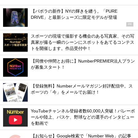
【バボラの新作】NYの輝きを纏う。「PURE
DRIVE」と最新シューズに限定モデルが登場
PR
スポーツの現場で撮影する機会のある写真家、その写
真家が撮る一瞬のシーンにスポットをあてるコンテス
トを開催します。作品受付中！
【同僚や仲間とお得に】NumberPREMIER法人プラン
が募集スタート！
【登録無料】Numberメールマガジン好評配信中。ス
ポーツの「今」をメールでお届け！
YouTubeチャンネル登録者数60,000人突破！バレーボ
ールや陸上、バスケ、野球などの選手のインタビュー
を動画で
【お知らせ】Google検索で「Number Web」の記事