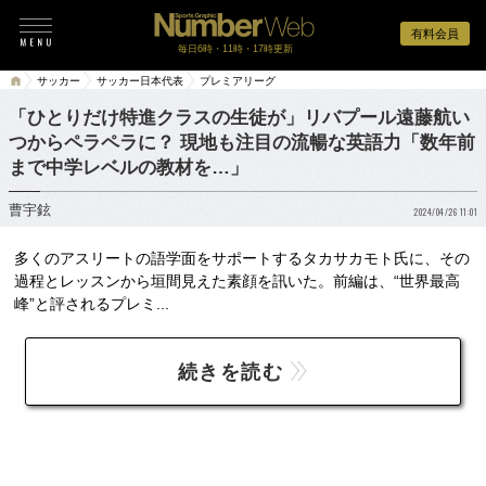
有料会員
毎日6時・11時・17時更新
サッカー
サッカー日本代表
プレミアリーグ
「ひとりだけ特進クラスの生徒が」リバプール遠藤航い
つからペラペラに？ 現地も注目の流暢な英語力「数年前
まで中学レベルの教材を…」
曹宇鉉
2024/04/26 11:01
多くのアスリートの語学面をサポートするタカサカモト氏に、その
過程とレッスンから垣間見えた素顔を訊いた。前編は、“世界最高
峰”と評されるプレミ...
続きを読む