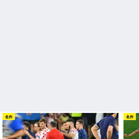
名作
名作