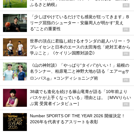
ふるさと納税』
PR
「少しぼやけているだけでも感覚が狂ってきます」B
リーグ屈指のシューター・安藤周人が明かす“見え
る”ことの重要性
PR
世界の頂点に君臨し続けるオランダの超人ハリー・ラ
ブレイセンと日本のエースの太田海也「絶対王者から
学ぶこと」《ケイリン国際対談②》
PR
《山の神対談》「やっぱり“タイパ”がいい！」箱根の
名ランナー、柏原竜二と神野大地が語る「エアー
サ
®
ロンパス
」×コンディショニング術
®
PR
38歳でも進化を続ける篠山竜青が語る「10年前より
バスケが上手くなっている」理由とは。［MVVりらい
ぶ賞 受賞者インタビュー］
PR
Number SPORTS OF THE YEAR 2026 開催決定！
2026年を代表するアスリートを表彰