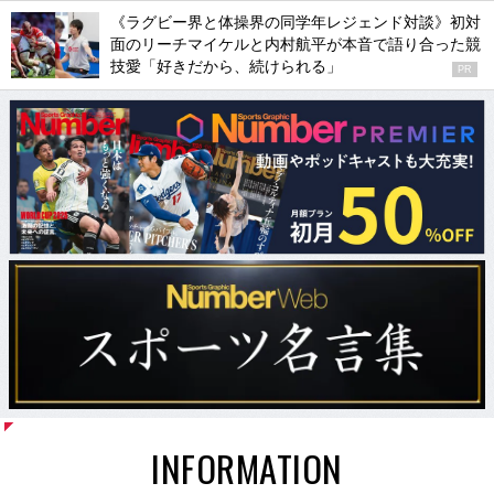
《ラグビー界と体操界の同学年レジェンド対談》初対
面のリーチマイケルと内村航平が本音で語り合った競
技愛「好きだから、続けられる」
PR
INFORMATION