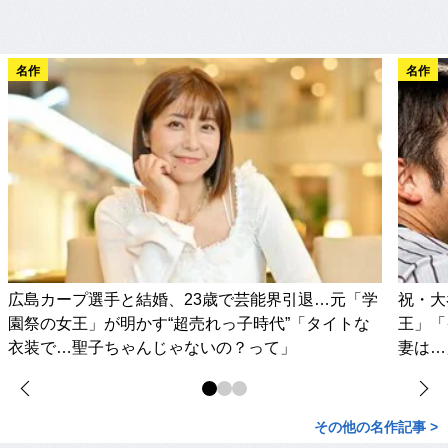
名作
名作
広島カープ選手と結婚、23歳で芸能界引退…元「学
祝・大
園祭の女王」が明かす“超売れっ子時代”「タイトな
王」「
衣装で…聖子ちゃんじゃないの？って」
妻は…
その他の名作記事 >