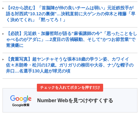
【#2から読む】「首脳陣が仲の良いチームは弱い」元近鉄投手が
語る対西武“10.12の裏側”…決戦直前に大ゲンカの仰木と権藤「早
く決めてくれ」「黙ってろ！」
【必読】元近鉄・加藤哲郎が語る“麻雀講師の今”「思ったことをし
ゃべるのがアダに」…2度目の舌禍騒動、そして“かつお節営業”で
胃潰瘍に
【貴重写真】超ヤンチャそうな張本18歳の学ラン姿、カワイイ
佐々木朗希・松川の17歳。ガリガリの柳田や大谷、ナゾな帽子の
井口…名選手130人超が球児の頃
チェックを入れてボタンを押すだけ
Number Webを見つけやすくする