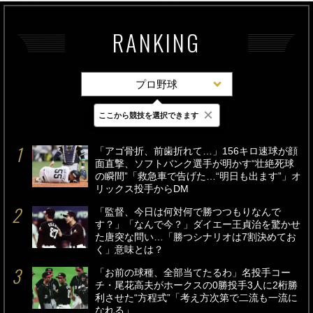
RANKING
プロ野球
×
ここから競技を選択できます
最新
24時間
週間
「アゴ骨折、前歯折れて…」156キロ速球が顔
面直撃、ソフトバンク選手が明かす“壮絶死球
の瞬間”「救急車で告げた…“明日も出ます”」オ
リックス投手からDM
「監督、今日は何対何で勝つつもりなんで
す？」「なんで今？」ダイエー王貞治を驚かせ
た唐突な問い…「勝つシナリオは7割決めてお
く」意味とは？
「お前の球種、全部当てたるわ」名投手コー
チ・尾花高夫がホークスの0勝投手3人に2桁勝
利させた“方程式”「考え方次第で二流も一流に
なれる」