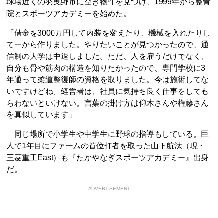
球場近くの羽曳野市に空き物件を見つけ、1999年から整骨
院とスポーツアカデミーを始めた。
「借金を3000万円して内装を変えたり、機械を入れたりし
て一から作りました。やりたいことが見つかったので、通
信制の大学は中退しました。ただ、人を雇うだけでなく、
自分も骨や筋肉の構造を知りたかったので、専門学校に3
年通って柔道整復師の資格を取りました。今は施術してな
いですけどね。経営者は、社員に気持ち良く仕事をしても
らわないといけない。言葉の掛け方は仰木さんや権藤さん
を真似しています」
同じ場所で小学生や中学生に野球の指導もしている。巨
人で1年目にファームの首位打者を取った山下航汰（現・
三菱重工East）も『たかやなぎスポーツアカデミー』出身
だ。
ADVERTISEMENT