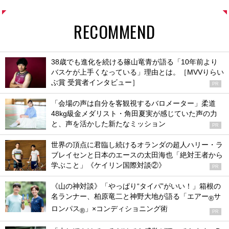
RECOMMEND
38歳でも進化を続ける篠山竜青が語る「10年前より
バスケが上手くなっている」理由とは。［MVVりらい
ぶ賞 受賞者インタビュー］
PR
「会場の声は自分を客観視するバロメーター」柔道
48kg級金メダリスト・角田夏実が感じていた声の力
と、声を活かした新たなミッション
PR
世界の頂点に君臨し続けるオランダの超人ハリー・ラ
ブレイセンと日本のエースの太田海也「絶対王者から
学ぶこと」《ケイリン国際対談②》
PR
《山の神対談》「やっぱり“タイパ”がいい！」箱根の
名ランナー、柏原竜二と神野大地が語る「エアー
サ
®
ロンパス
」×コンディショニング術
®
PR