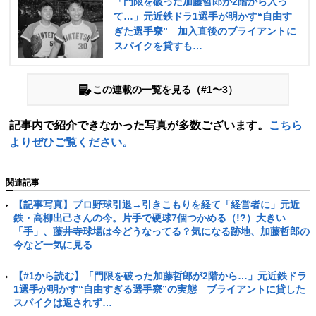
「門限を破った加藤哲郎が2階から入っ
て…」元近鉄ドラ1選手が明かす“自由す
ぎた選手寮” 加入直後のブライアントに
スパイクを貸すも…
この連載の一覧を見る（#1〜3）
記事内で紹介できなかった写真が多数ございます。
こちら
よりぜひご覧ください。
関連記事
【記事写真】プロ野球引退→引きこもりを経て「経営者に」元近
鉄・高柳出己さんの今。片手で硬球7個つかめる（!?）大きい
「手」、藤井寺球場は今どうなってる？気になる跡地、加藤哲郎の
今など一気に見る
【#1から読む】「門限を破った加藤哲郎が2階から…」元近鉄ドラ
1選手が明かす“自由すぎる選手寮”の実態 ブライアントに貸した
スパイクは返されず…