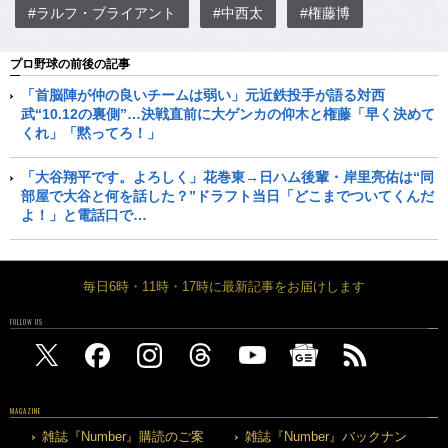
#ラルフ・ブライアント
#中西太
#権藤博
プロ野球の前後の記事
「首脳陣が仲の良いチームは弱い」元近鉄投手が語る対西
武“10.12の裏側”…決戦直前に大ゲンカの仰木と権藤「早く決めて
くれ」「黙ってろ！」
「大谷翔平です。よろしく」花巻東→日ハム後輩・岸里亮佑は“同
部屋で大谷と何を話した？”ドラフト当日「どこまでついてくんだ
よ！」と電話口で…
毎日6時・11時・17時に最新記事をお届けします
FOLLOW US
MAGAZINE
雑誌『Number』購読のご案
雑誌『Number』バックナン