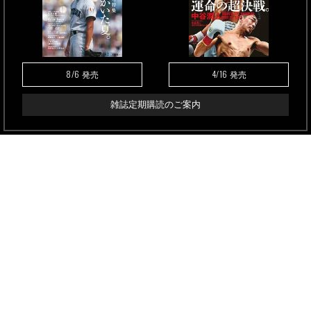
8/6
4/16
発売
発売
雑誌定期購読のご案内