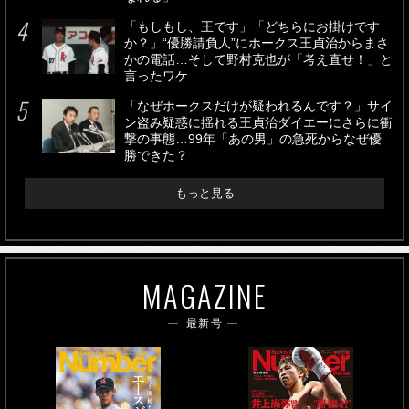
「もしもし、王です」「どちらにお掛けです
か？」“優勝請負人”にホークス王貞治からまさ
かの電話…そして野村克也が「考え直せ！」と
言ったワケ
「なぜホークスだけが疑われるんです？」サイ
ン盗み疑惑に揺れる王貞治ダイエーにさらに衝
撃の事態…99年「あの男」の急死からなぜ優
勝できた？
もっと見る
MAGAZINE
最新号