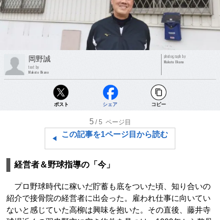
photograph by
岡野誠
Makoto Okano
text by
Makoto Okano
ポスト
シェア
コピー
5
/5
ページ目
この記事を1ページ目から読む
経営者＆野球指導の「今」
プロ野球時代に稼いだ貯蓄も底をついた頃、知り合いの
紹介で接骨院の経営者に出会った。雇われ仕事に向いてい
ないと感じていた高柳は興味を抱いた。その直後、藤井寺