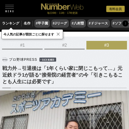
有料会員
毎日6時・11時・17時更新
ランキング
名作
#甲子園
#Jリーグ
#八村塁
#ドジャース
#ソフトバ
〉
×
今人気の記事が競技ごとに探せます
野球
プロ野球
#1
#2
#3
プロ野球PRESS
BACK NUMBER
戦力外→引退後は「1年くらい家に閉じこもって…」元
近鉄ドラ1が語る“接骨院の経営者”の今「引きこもるこ
とも人生には必要です」