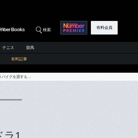
有料会員
検索
テニス
競馬
有料記事
スパイクを貸すも…
ドラ1