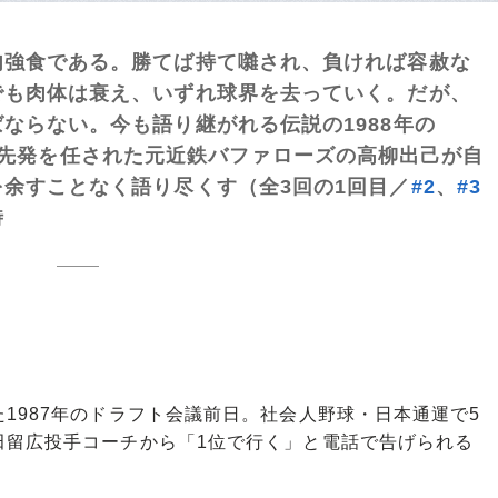
肉強食である。勝てば持て囃され、負ければ容赦な
でも肉体は衰え、いずれ球界を去っていく。だが、
ならない。今も語り継がれる伝説の1988年の
12』で先発を任された元近鉄バファローズの高柳出己が自
余すことなく語り尽くす（全3回の1回目／
#2
、
#3
時
987年のドラフト会議前日。社会人野球・日本通運で5
田留広投手コーチから「1位で行く」と電話で告げられる