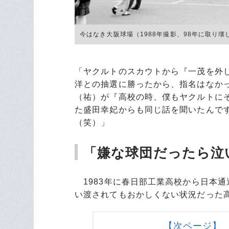
今はなき大阪球場（1988年撮影、98年に取り壊しがは
「ヤクルトのスカウトから『一茂を外
洋との抽選に勝ったから、指名はなか
（祐）が『高校の時、僕もヤクルトに
た盛田幸妃からも同じ話を聞いたんで
（笑）」
「嫌な球団だったら泣
1983年に春日部工業高校から日本
い渡されてもおかしくない状況だった
【次ページ】 