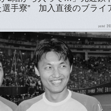
た選手寮” 加入直後のブライ
…
202
posted