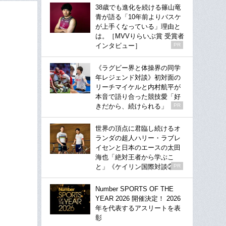
38歳でも進化を続ける篠山竜
青が語る「10年前よりバスケ
が上手くなっている」理由と
は。［MVVりらいぶ賞 受賞者
インタビュー］
PR
《ラグビー界と体操界の同学
年レジェンド対談》初対面の
リーチマイケルと内村航平が
本音で語り合った競技愛「好
きだから、続けられる」
PR
世界の頂点に君臨し続けるオ
ランダの超人ハリー・ラブレ
イセンと日本のエースの太田
海也「絶対王者から学ぶこ
と」《ケイリン国際対談②》
PR
Number SPORTS OF THE
YEAR 2026 開催決定！ 2026
年を代表するアスリートを表
彰