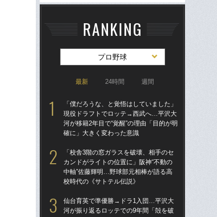
RANKING
プロ野球
最新
24時間
週間
「僕だろうな、と覚悟はしていました」
仙
現役ドラフトでロッテ→西武へ…平沢大
河
河が移籍2年目で“覚醒”の理由「目的が明
り
確に」大きく変わった意識
た
「校舎3階の窓ガラスを破壊、相手のセ
「
カンドがライトの位置に」阪神“不動の
現
中軸”佐藤輝明…野球部元相棒が語る高
河が
校時代の《サトテル伝説》
確
仙台育英で準優勝→ドラ1入団…平沢大
「
河が振り返るロッテでの9年間「殻を破
り