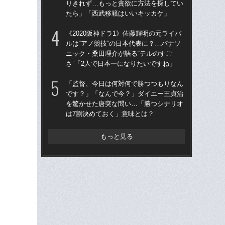
りきれず…もっと貪欲に方法を探してい
た“
たら」「西武移籍はいいキッカケ」
「
《2020阪神ドラ1》佐藤輝明の元ライバ
「
ルは“アノ競技”の日本代表に？…パナソ
終わ
ニック・桑田理介が語る“テルのすご
つか
さ”「2人で日本一になりたいですね」
リ
「監督、今日は何対何で勝つつもりなん
「
です？」「なんで今？」ダイエー王貞治
ス小
を驚かせた唐突な問い…「勝つシナリオ
貞
は7割決めておく」意味とは？
た
もっと見る