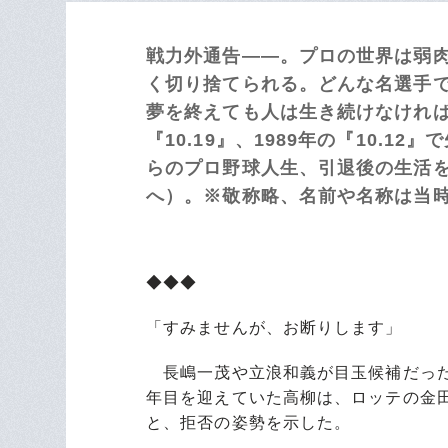
戦力外通告――。プロの世界は弱
く切り捨てられる。どんな名選手
夢を終えても人は生き続けなければ
『10.19』、1989年の『10.
らのプロ野球人生、引退後の生活を
へ）。※敬称略、名前や名称は当
◆◆◆
「すみませんが、お断りします」
長嶋一茂や立浪和義が目玉候補だった1
年目を迎えていた高柳は、ロッテの金
と、拒否の姿勢を示した。