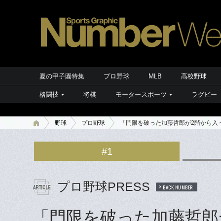
夏の甲子園特集
プロ野球
MLB
高校野球
格闘技
将棋
モータースポーツ
ラグビー
野球
プロ野球
「門限を破った加藤哲郎が2階から入
#1
プロ野球PRESS
BACK NUMBER
「門限を破った加藤哲郎