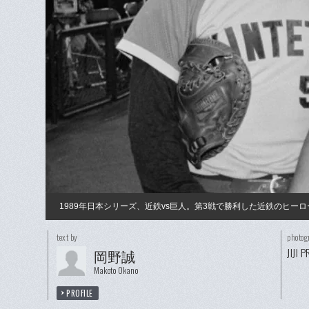
1989年日本シリーズ、近鉄vs巨人。第3戦で勝利した近鉄のヒー
text by
photog
JIJI 
岡野誠
Makoto Okano
PROFILE