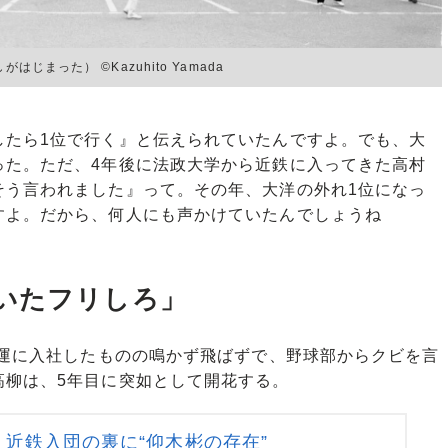
じまった） ©Kazuhito Yamada
したら1位で行く』と伝えられていたんですよ。でも、大
った。ただ、4年後に法政大学から近鉄に入ってきた高村
そう言われました』って。その年、大洋の外れ1位になっ
すよ。だから、何人にも声かけていたんでしょうね
いたフリしろ」
通運に入社したものの鳴かず飛ばずで、野球部からクビを言
高柳は、5年目に突如として開花する。
近鉄入団の裏に“仰木彬の存在”