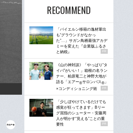
RECOMMEND
「バイエルン移籍の逸材輩出
も“グラウンドがなかっ
た”…」サガン鳥栖最強アカデ
ミーを変えた『企業版ふるさ
と納税』
PR
《山の神対談》「やっぱり“タ
イパ”がいい！」箱根の名ラン
ナー、柏原竜二と神野大地が
語る「エアー
サロンパス
」
®
®
×コンディショニング術
PR
「少しぼやけているだけでも
感覚が狂ってきます」Bリー
グ屈指のシューター・安藤周
人が明かす“見える”ことの重
要性
PR