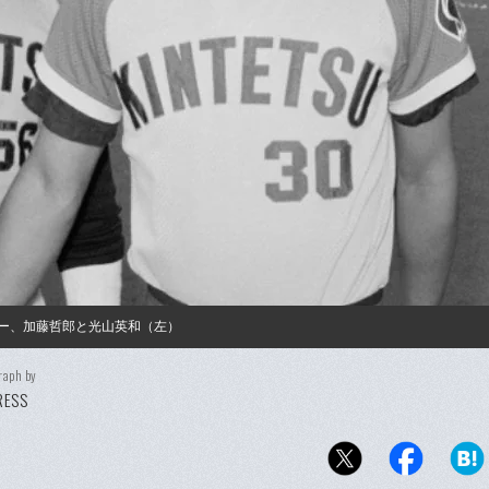
ロー、加藤哲郎と光山英和（左）
raph by
PRESS