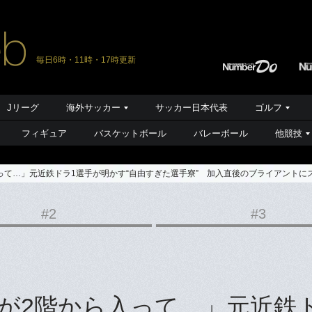
毎日6時・11時・17時更新
Jリーグ
海外サッカー
サッカー日本代表
ゴルフ
フィギュア
バスケットボール
バレーボール
他競技
って…」元近鉄ドラ1選手が明かす“自由すぎた選手寮” 加入直後のブライアントに
#2
#3
が2階から入って…」元近鉄