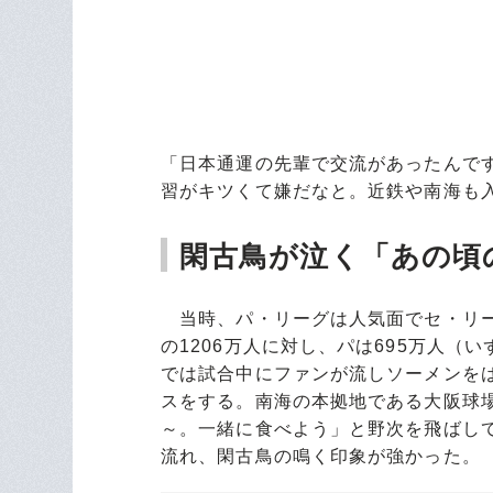
「日本通運の先輩で交流があったんで
習がキツくて嫌だなと。近鉄や南海も
閑古鳥が泣く「あの頃
当時、パ・リーグは人気面でセ・リー
の1206万人に対し、パは695万人
では試合中にファンが流しソーメンを
スをする。南海の本拠地である大阪球
～。一緒に食べよう」と野次を飛ばし
流れ、閑古鳥の鳴く印象が強かった。