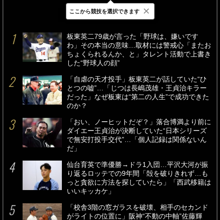
×
ここから競技を選択できます
最新
24時間
週間
板東英二79歳が言った「野球は、嫌いです
わ」その本当の意味…取材には警戒心「またお
ちょくられるんか、と」タレント活動で上書き
した“野球人の顔”
「自虐の天才投手」板東英二が話していた“ひ
とつの嘘”…「じつは長嶋茂雄・王貞治キラー
だった」なぜ板東は“第二の人生”で成功できた
のか？
「おい、ノーヒットだぞ？」落合博満より前に
ダイエー王貞治が決断していた“日本シリーズ
で無安打投手交代”…「個人記録は関係ないん
だ」
仙台育英で準優勝→ドラ1入団…平沢大河が振
り返るロッテでの9年間「殻を破りきれず…も
っと貪欲に方法を探していたら」「西武移籍は
いいキッカケ」
「校舎3階の窓ガラスを破壊、相手のセカンド
がライトの位置に」阪神“不動の中軸”佐藤輝