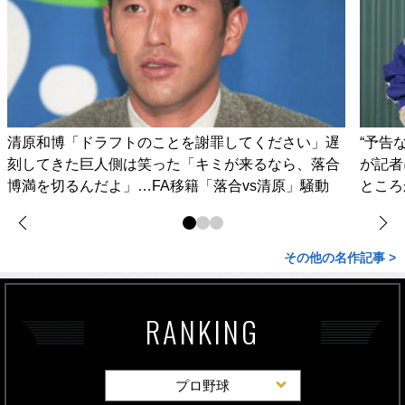
清原和博「ドラフトのことを謝罪してください」遅
“予告
刻してきた巨人側は笑った「キミが来るなら、落合
が記者
博満を切るんだよ」…FA移籍「落合vs清原」騒動
ところ
その他の名作記事 >
RANKING
プロ野球