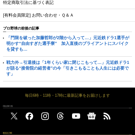
特定商取引法に基づく表記
[有料会員限定] お問い合わせ・Ｑ＆Ａ
プロ野球の前後の記事
「門限を破った加藤哲郎が2階から入って…」元近鉄ドラ1選手が
明かす“自由すぎた選手寮” 加入直後のブライアントにスパイク
を貸すも…
戦力外→引退後は「1年くらい家に閉じこもって…」元近鉄ドラ1
が語る“接骨院の経営者”の今「引きこもることも人生には必要で
す」
毎日6時・11時・17時に最新記事をお届けします
FOLLOW US
MAGAZINE