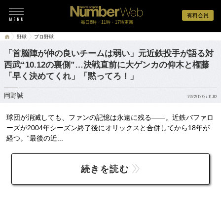
有料会員
毎日6時・11時・17時更新
野球
プロ野球
「首脳陣が仲の良いチームは弱い」元近鉄投手が語る対
西武“10.12の裏側”…決戦直前に大ゲンカの仰木と権藤
「早く決めてくれ」「黙ってろ！」
岡野誠
2022/12/27 11:02
球団が消滅しても、ファンの記憶は永遠に残る――。近鉄バファロ
ーズが2004年シーズン終了後にオリックスと合併してから18年が
経つ。“最後の近...
続きを読む