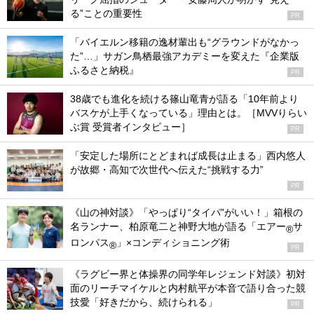
る”ことの重要性
PR
「バイエルン移籍の逸材輩出も“グラウンドがなかっ
た”…」サガン鳥栖最強アカデミーを変えた『企業版
ふるさと納税』
PR
38歳でも進化を続ける篠山竜青が語る「10年前より
バスケが上手くなっている」理由とは。［MVVりらい
ぶ賞 受賞者インタビュー］
PR
「安定した場所にとどまれば成長は止まる」西内悠人
が故郷・高知で次世代へ伝えた“挑戦する力”
PR
《山の神対談》「やっぱり“タイパ”がいい！」箱根の
名ランナー、柏原竜二と神野大地が語る「エアー
サ
®
ロンパス
」×コンディショニング術
®
PR
《ラグビー界と体操界の同学年レジェンド対談》初対
面のリーチマイケルと内村航平が本音で語り合った競
技愛「好きだから、続けられる」
PR