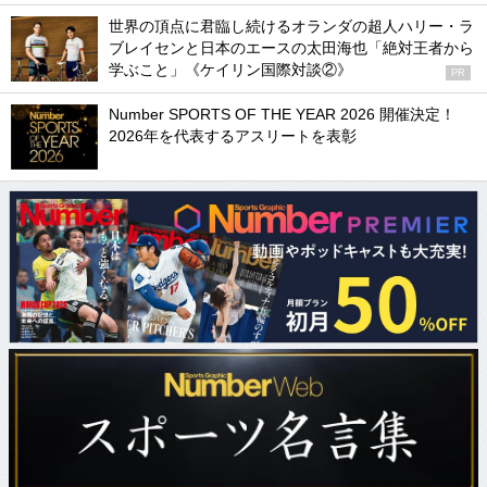
世界の頂点に君臨し続けるオランダの超人ハリー・ラ
ブレイセンと日本のエースの太田海也「絶対王者から
学ぶこと」《ケイリン国際対談②》
PR
Number SPORTS OF THE YEAR 2026 開催決定！
2026年を代表するアスリートを表彰