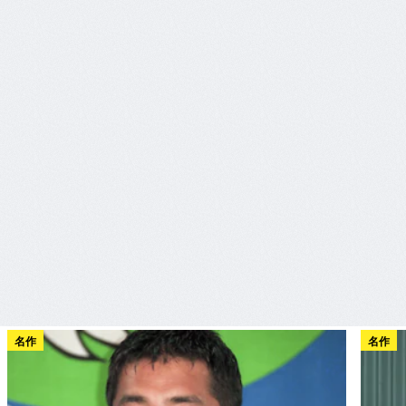
名作
名作