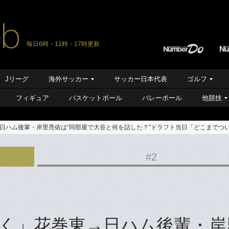
毎日6時・11時・17時更新
Jリーグ
海外サッカー
サッカー日本代表
ゴルフ
フィギュア
バスケットボール
バレーボール
他競技
日ハム後輩・岸里亮佑は“同部屋で大谷と何を話した？”ドラフト当日「どこまでつ
#2
く」花巻東→日ハム後輩・岸