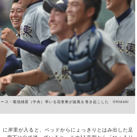
ース・菊池雄星（中央）率いる花巻東が旋風を巻き起こした ©Hideki
」に岸里が入ると、ベッドからにょっきりとはみ出した足