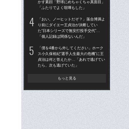
かす素顔「野球にめちゃくちゃ真面目」
つか
「ふたりでよく喧嘩もした」
リ
「おい、ノーヒットだぞ？」落合博満よ
「
り前にダイエー王貞治が決断してい
っ
た“日本シリーズで無安打投手交代”…
王貞
「個人記録は関係ないんだ」
当
「僕を4番から外してください」ホーク
「
ス小久保裕紀“選手人生最大の危機”に王
現
貞治は何と答えたか…「あれで逃げてい
河が
たら、次も逃げていた」
確
もっと見る