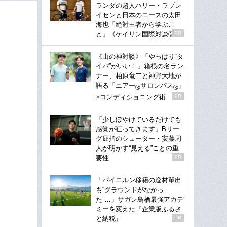
ランダの超人ハリー・ラブレ
イセンと日本のエースの太田
海也「絶対王者から学ぶこ
と」《ケイリン国際対談②》
PR
《山の神対談》「やっぱり“タ
イパ”がいい！」箱根の名ラン
ナー、柏原竜二と神野大地が
語る「エアー
サロンパス
」
®
®
×コンディショニング術
PR
「少しぼやけているだけでも
感覚が狂ってきます」Bリー
グ屈指のシューター・安藤周
人が明かす“見える”ことの重
要性
PR
「バイエルン移籍の逸材輩出
も“グラウンドがなかっ
た”…」サガン鳥栖最強アカデ
ミーを変えた『企業版ふるさ
と納税』
PR