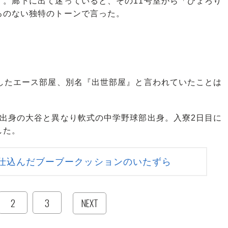
」。廊下に出て迷っていると、その11号室から「ひょろり
ろのない独特のトーンで言った。
ごしたエース部屋、別名『出世部屋』と言われていたことは
出身の大谷と異なり軟式の中学野球部出身。入寮2日目に
した。
仕込んだブーブークッションのいたずら
2
3
NEXT