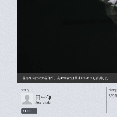
花巻東時代の大谷翔平。高3の時には最速160キロも計測した
text by
photog
SPORT
田中仰
Aogu Tanaka
PROFILE