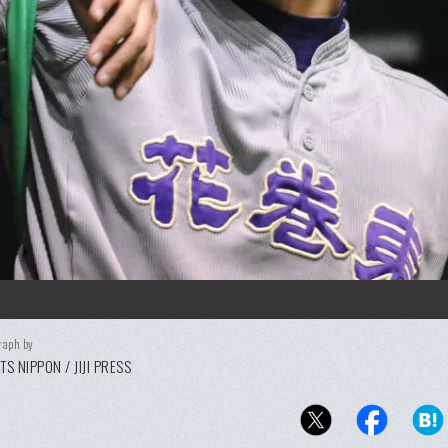
raph by
S NIPPON / JIJI PRESS