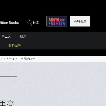
有料会員
検索
テニス
競馬
有料記事
いてくんだよ！」と電話口で…
里亮