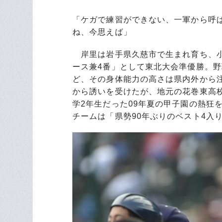
「ケガで練習ができない、一軍から呼
ね、今思えば」
岸里は岩手県久慈市で生まれ育ち、小
ース兼4番」として東北大会準優勝。野
ど、その身体能力の高さは県内外から
から誘いを受けたが、地元の花巻東高
学2年生だった09年夏の甲子園の熱狂
チームは「県勢90年ぶりのベスト4入