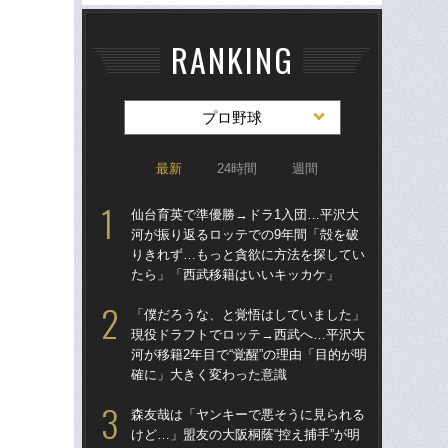
RANKING
プロ野球
最新
24時間
週間
仙台育英で準優勝→ドラ1入団…平沢大
仙
河が振り返るロッテでの9年間「殻を破
河
りきれず…もっと貪欲に方法を探してい
り
たら」「西武移籍はいいキッカケ」
た
「僕だろうな、と覚悟はしていました」
「
現役ドラフトでロッテ→西武へ…平沢大
り
河が移籍2年目で“覚醒”の理由「目的が明
た“
確に」大きく変わった意識
「
森友哉は「ヤンキーで悪そうに見られる
「
けど…」盟友の大阪桐蔭“控え捕手”が明
終わ