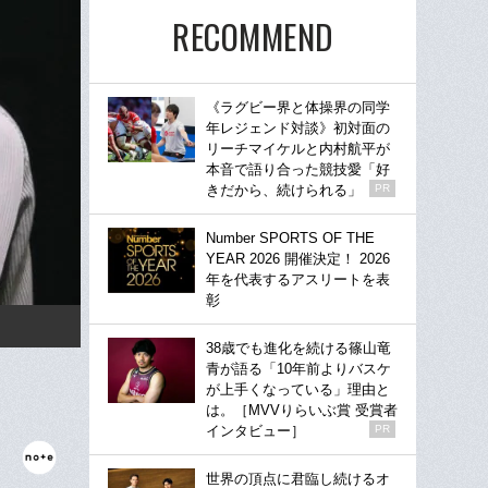
RECOMMEND
《ラグビー界と体操界の同学
年レジェンド対談》初対面の
リーチマイケルと内村航平が
本音で語り合った競技愛「好
きだから、続けられる」
PR
Number SPORTS OF THE
YEAR 2026 開催決定！ 2026
年を代表するアスリートを表
彰
38歳でも進化を続ける篠山竜
青が語る「10年前よりバスケ
が上手くなっている」理由と
は。［MVVりらいぶ賞 受賞者
インタビュー］
PR
世界の頂点に君臨し続けるオ