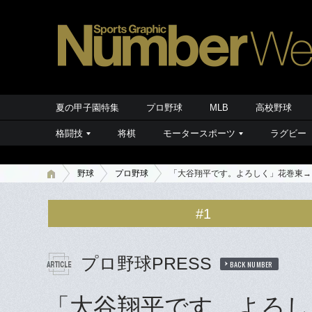
夏の甲子園特集
プロ野球
MLB
高校野球
格闘技
将棋
モータースポーツ
ラグビー
野球
プロ野球
「大谷翔平です。よろしく」花巻東→
#1
プロ野球PRESS
BACK NUMBER
「大谷翔平です。よろし