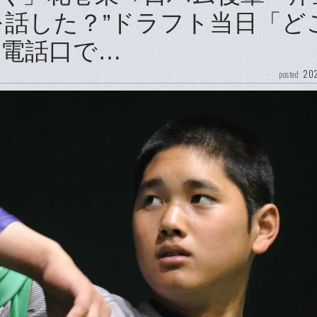
を話した？”ドラフト当日「ど
電話口で…
202
posted