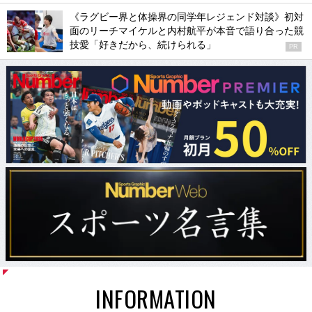
《ラグビー界と体操界の同学年レジェンド対談》初対
面のリーチマイケルと内村航平が本音で語り合った競
技愛「好きだから、続けられる」
PR
INFORMATION