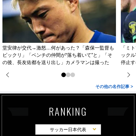
堂安律が交代→激怒…何があった？「森保一監督も
「ミト
ビックリ」「ベンチの仲間が“落ち着いて”と」「そ
ックル
の後、長友佑都を送り出し」カメラマンは撮った
停止す
その他の名作記事 >
RANKING
サッカー日本代表