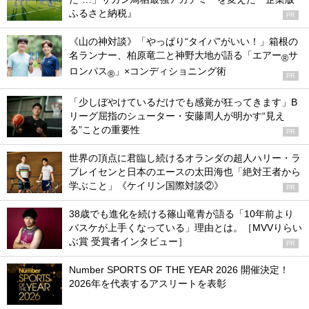
ふるさと納税』
PR
《山の神対談》「やっぱり“タイパ”がいい！」箱根の
名ランナー、柏原竜二と神野大地が語る「エアー
サ
®
ロンパス
」×コンディショニング術
®
PR
「少しぼやけているだけでも感覚が狂ってきます」B
リーグ屈指のシューター・安藤周人が明かす“見え
る”ことの重要性
PR
世界の頂点に君臨し続けるオランダの超人ハリー・ラ
ブレイセンと日本のエースの太田海也「絶対王者から
学ぶこと」《ケイリン国際対談②》
PR
38歳でも進化を続ける篠山竜青が語る「10年前より
バスケが上手くなっている」理由とは。［MVVりらい
ぶ賞 受賞者インタビュー］
PR
Number SPORTS OF THE YEAR 2026 開催決定！
2026年を代表するアスリートを表彰