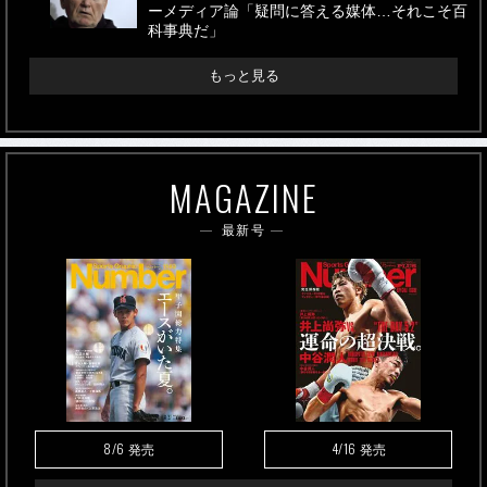
ーメディア論「疑問に答える媒体…それこそ百
科事典だ」
もっと見る
MAGAZINE
最新号
8/6
4/16
発売
発売