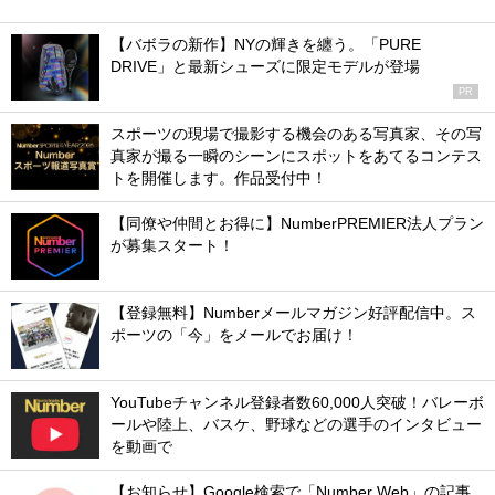
【バボラの新作】NYの輝きを纏う。「PURE
DRIVE」と最新シューズに限定モデルが登場
PR
スポーツの現場で撮影する機会のある写真家、その写
真家が撮る一瞬のシーンにスポットをあてるコンテス
トを開催します。作品受付中！
【同僚や仲間とお得に】NumberPREMIER法人プラン
が募集スタート！
【登録無料】Numberメールマガジン好評配信中。ス
ポーツの「今」をメールでお届け！
YouTubeチャンネル登録者数60,000人突破！バレーボ
ールや陸上、バスケ、野球などの選手のインタビュー
を動画で
【お知らせ】Google検索で「Number Web」の記事