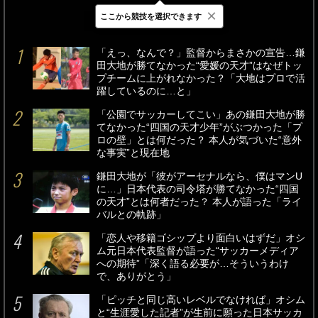
×
ここから競技を選択できます
最新
24時間
週間
「えっ、なんで？」監督からまさかの宣告…鎌
田大地が勝てなかった“愛媛の天才”はなぜトッ
プチームに上がれなかった？「大地はプロで活
躍しているのに…と」
「公園でサッカーしてこい」あの鎌田大地が勝
てなかった“四国の天才少年”がぶつかった「プ
ロの壁」とは何だった？ 本人が気づいた“意外
な事実”と現在地
鎌田大地が「彼がアーセナルなら、僕はマンU
に…」日本代表の司令塔が勝てなかった“四国
の天才”とは何者だった？ 本人が語った「ライ
バルとの軌跡」
「恋人や移籍ゴシップより面白いはずだ」オシ
ム元日本代表監督が語った“サッカーメディア
への期待”「深く語る必要が…そういうわけ
で、ありがとう」
「ピッチと同じ高いレベルでなければ」オシム
と“生涯愛した記者”が生前に願った日本サッカ