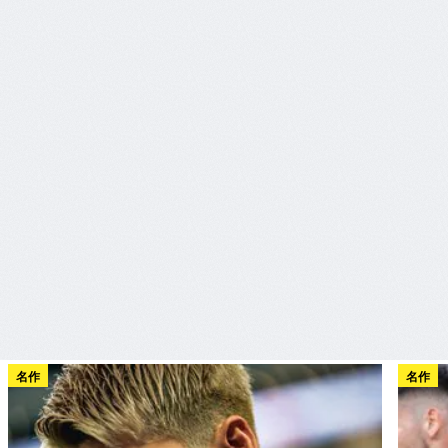
名作
名作