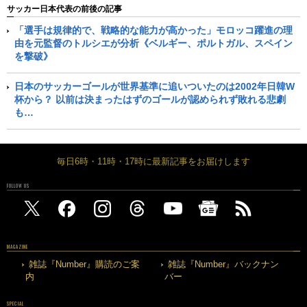
サッカー日本代表の前後の記事
「選手は規律的で、戦略的な能力が高かった」モロッコ躍進の理
由を元監督のトルシエが分析《ベルギー、ポルトガル、スペイン
を撃破》
日本のサッカーゴールが世界基準に追いついたのは2002年日韓W
杯から？ 以前は決まったはずのゴールが認められず敗れる悲劇
も…
毎日6時・11時・17時に最新記事をお届けします
FOLLOW US
MAGAZINE
雑誌『Number』購読のご案
雑誌『Number』バックナン
内
バー
SPECIAL