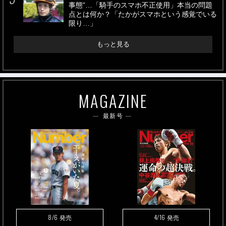
事態”…「騎手のスマホ不正使用」本当の問題
点とは何か？「たかがスマホという感覚でいる
限り…」
もっと見る
MAGAZINE
最新号
8/6
4/16
発売
発売