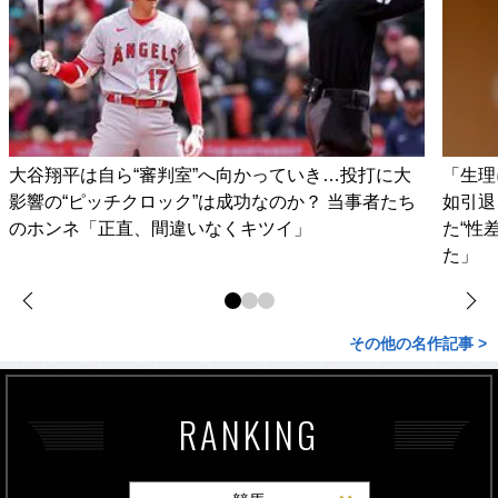
大谷翔平は自ら“審判室”へ向かっていき…投打に大
「生理
影響の“ピッチクロック”は成功なのか？ 当事者たち
如引退
のホンネ「正直、間違いなくキツイ」
た“性
た」
その他の名作記事 >
RANKING