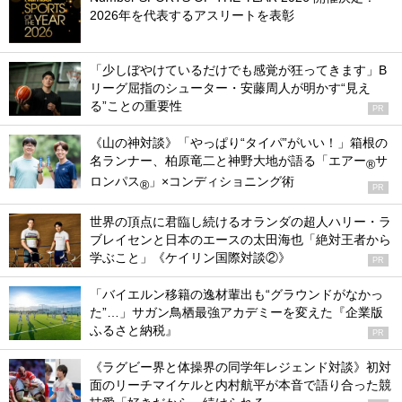
2026年を代表するアスリートを表彰
「少しぼやけているだけでも感覚が狂ってきます」B
リーグ屈指のシューター・安藤周人が明かす“見え
る”ことの重要性
PR
《山の神対談》「やっぱり“タイパ”がいい！」箱根の
名ランナー、柏原竜二と神野大地が語る「エアー
サ
®
ロンパス
」×コンディショニング術
®
PR
世界の頂点に君臨し続けるオランダの超人ハリー・ラ
ブレイセンと日本のエースの太田海也「絶対王者から
学ぶこと」《ケイリン国際対談②》
PR
「バイエルン移籍の逸材輩出も“グラウンドがなかっ
た”…」サガン鳥栖最強アカデミーを変えた『企業版
ふるさと納税』
PR
《ラグビー界と体操界の同学年レジェンド対談》初対
面のリーチマイケルと内村航平が本音で語り合った競