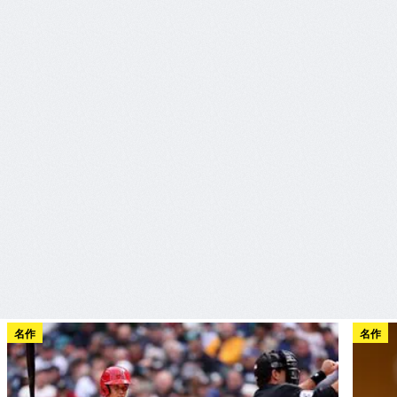
名作
名作