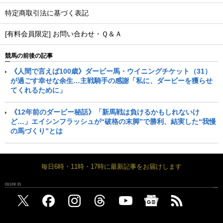
特定商取引法に基づく表記
[有料会員限定] お問い合わせ・Ｑ＆Ａ
競馬の前後の記事
《人間で言えば100歳》ダービー馬・ウイニングチケット（31）
が過ごす幸せな余生…主戦騎手の感謝「私に、ダービーを獲らせ
てくれるために」
《12年前のダービー秘話》「新馬戦は負けるかもしれないけ
ど…」エイシンフラッシュが“破格の末脚”で勝利、結実した“我慢
の馬づくり”とは
毎日6時・11時・17時に最新記事をお届けします
FOLLOW US