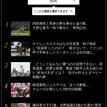
競馬
×
ここから競技を選択できます
最新
24時間
週間
内田博幸と馬券の夢を乗せた金の船。
大胆な後方一気で魅せた、有馬記念。
サイレンススズカはなぜ天皇賞・秋で骨折
し“安楽死”したのか？ 「殺さないで」ファンの
声で手術をしたテンポイントは42日後に…
「どうしてあんなに勝つのか説明できない」田
原成貴、武豊も絶賛…事故で騎手人生を絶たれ
た“本当の天才”とは？「息子が叶えたダービー
制覇の夢」
桜花賞馬ジュエラーは「ぼくの家族」。
デムーロが果たした3世代GI制覇。
藤田菜七子27歳、永野猛蔵22歳が引退の“異常