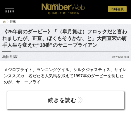
有料会員
毎日6時・11時・17時更新
競馬
《25年前のダービー》「（皐月賞は）フロックだと言わ
れましたが、正直、ぼくもそうかな、と」大西直宏の騎
手人生を変えた“18番”のサニーブライアン
島田明宏
2022/05/26 06:00
メジロブライト、ランニングゲイル、シルクジャスティス、サイレ
ンススズカ…名だたる人気馬を抑えて1997年のダービーを制した
のが、サニーブライ...
続きを読む