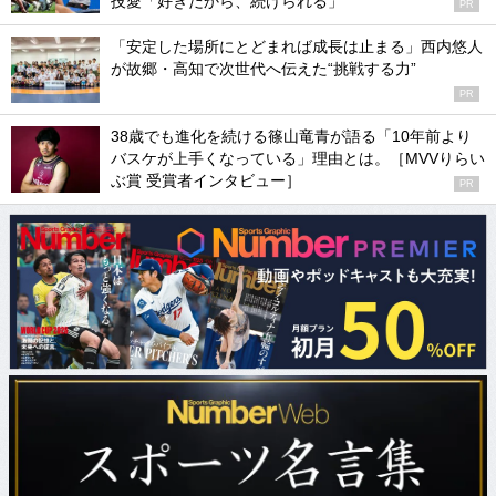
技愛「好きだから、続けられる」
PR
「安定した場所にとどまれば成長は止まる」西内悠人
が故郷・高知で次世代へ伝えた“挑戦する力”
PR
38歳でも進化を続ける篠山竜青が語る「10年前より
バスケが上手くなっている」理由とは。［MVVりらい
ぶ賞 受賞者インタビュー］
PR