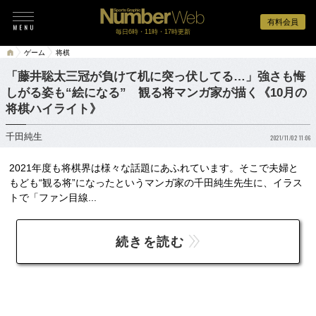
有料会員
毎日6時・11時・17時更新
ゲーム
将棋
「藤井聡太三冠が負けて机に突っ伏してる…」強さも悔
しがる姿も“絵になる” 観る将マンガ家が描く《10月の
将棋ハイライト》
千田純生
2021/11/02 11:06
2021年度も将棋界は様々な話題にあふれています。そこで夫婦と
もども“観る将”になったというマンガ家の千田純生先生に、イラス
トで「ファン目線...
続きを読む