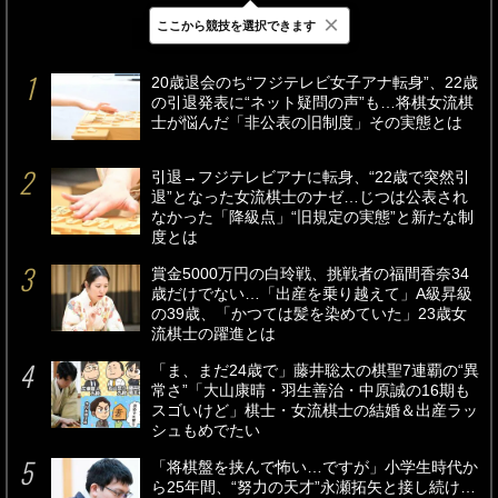
×
ここから競技を選択できます
最新
24時間
週間
20歳退会のち“フジテレビ女子アナ転身”、22歳
の引退発表に“ネット疑問の声”も…将棋女流棋
士が悩んだ「非公表の旧制度」その実態とは
引退→フジテレビアナに転身、“22歳で突然引
退”となった女流棋士のナゼ…じつは公表され
なかった「降級点」“旧規定の実態”と新たな制
度とは
賞金5000万円の白玲戦、挑戦者の福間香奈34
歳だけでない…「出産を乗り越えて」A級昇級
の39歳、「かつては髪を染めていた」23歳女
流棋士の躍進とは
「ま、まだ24歳で」藤井聡太の棋聖7連覇の“異
常さ”「大山康晴・羽生善治・中原誠の16期も
スゴいけど」棋士・女流棋士の結婚＆出産ラッ
シュもめでたい
「将棋盤を挟んで怖い…ですが」小学生時代か
ら25年間、“努力の天才”永瀬拓矢と接し続け…