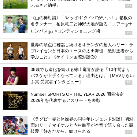
ふるさと納税』
PR
《山の神対談》「やっぱり“タイパ”がいい！」箱根の
名ランナー、柏原竜二と神野大地が語る「エアー
サ
®
ロンパス
」×コンディショニング術
®
PR
世界の頂点に君臨し続けるオランダの超人ハリー・ラ
ブレイセンと日本のエースの太田海也「絶対王者から
学ぶこと」《ケイリン国際対談②》
PR
38歳でも進化を続ける篠山竜青が語る「10年前より
バスケが上手くなっている」理由とは。［MVVりらい
ぶ賞 受賞者インタビュー］
PR
Number SPORTS OF THE YEAR 2026 開催決定！
2026年を代表するアスリートを表彰
《ラグビー界と体操界の同学年レジェンド対談》初対
面のリーチマイケルと内村航平が本音で語り合った競
技愛「好きだから、続けられる」
PR