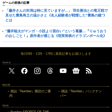
ゲームの前後の記事
「藤井さんの対局は特に見ていますが…」 羽生善治との竜王戦で
見せた豊島将之の温かさと《名人経験者が戦慄した“豊島の鏡”》
とは
“藤井聡太がマンガ・小説より面白い”という葛藤…『りゅうおう
のおしごと！』原作者が感じる《現実将棋のドラゴンボール化》
毎日6時・11時・17時に最新記事をお届けします
FOLLOW US
MAGAZINE
雑誌『Number』購読のご案
雑誌『Number』バックナン
内
バー
SPECIAL
Number SPORTS OF THE