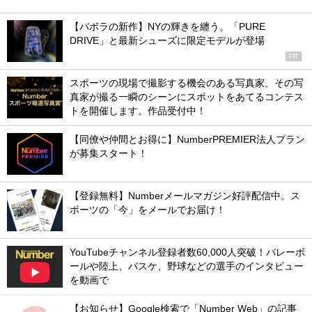
【バボラの新作】NYの輝きを纏う。「PURE
DRIVE」と最新シューズに限定モデルが登場
PR
スポーツの現場で撮影する機会のある写真家、その写
真家が撮る一瞬のシーンにスポットをあてるコンテス
トを開催します。作品受付中！
【同僚や仲間とお得に】NumberPREMIER法人プラン
が募集スタート！
【登録無料】Numberメールマガジン好評配信中。ス
ポーツの「今」をメールでお届け！
YouTubeチャンネル登録者数60,000人突破！バレーボ
ールや陸上、バスケ、野球などの選手のインタビュー
を動画で
【お知らせ】Google検索で「Number Web」の記事