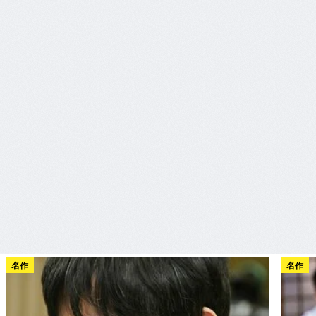
名作
名作