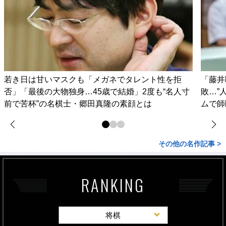
若き日は甘いマスクも「メガネでタレント性を拒
「藤井
否」「最後の大物独身…45歳で結婚」2度も“名人寸
敗…”
前で苦杯”の名棋士・郷田真隆の素顔とは
ムで師
その他の名作記事 >
RANKING
将棋