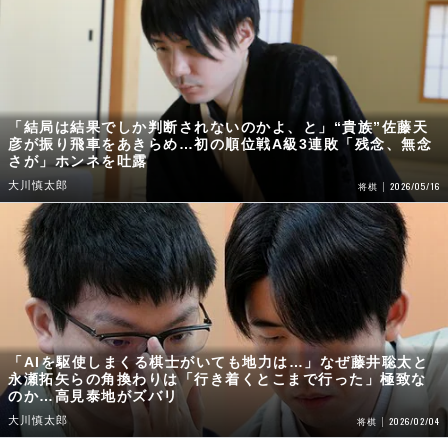
「結局は結果でしか判断されないのかよ、と」“貴族”佐藤天
彦が振り飛車をあきらめ…初の順位戦A級3連敗「残念、無念
さが」ホンネを吐露
大川慎太郎
2026/05/16
将棋
「AIを駆使しまくる棋士がいても地力は…」なぜ藤井聡太と
永瀬拓矢らの角換わりは「行き着くとこまで行った」極致な
のか…高見泰地がズバリ
大川慎太郎
2026/02/04
将棋