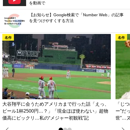
を動画で
【お知らせ】Google検索で「Number Web」の記事
を見つけやすくする方法
名作
名作
大谷翔平に会うためアメリカまで行った話「えっ、
「じつ
ビール1杯2500円…？」「現金ほぼ使わない」超物
ー”だ
価高にビックリ…私の“メジャー初観戦”記
世”…