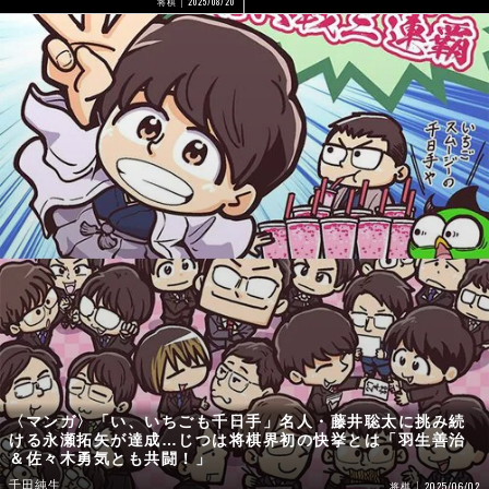
2025/08/20
将棋
〈マンガ〉「い、いちごも千日手」名人・藤井聡太に挑み続
ける永瀬拓矢が達成…じつは将棋界初の快挙とは「羽生善治
＆佐々木勇気とも共闘！」
千田純生
2025/06/02
将棋