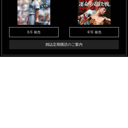
8/6
4/16
発売
発売
雑誌定期購読のご案内