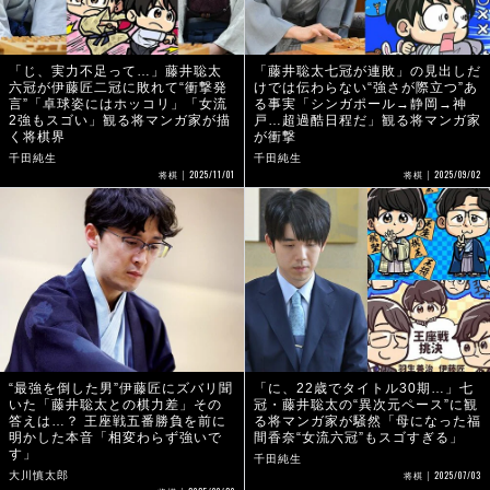
「じ、実力不足って…」藤井聡太
「藤井聡太七冠が連敗」の見出しだ
六冠が伊藤匠二冠に敗れて“衝撃発
けでは伝わらない“強さが際立つ”あ
言”「卓球姿にはホッコリ」「女流
る事実「シンガポール→静岡→神
2強もスゴい」観る将マンガ家が描
戸…超過酷日程だ」観る将マンガ家
く将棋界
が衝撃
千田純生
千田純生
2025/11/01
2025/09/02
将棋
将棋
“最強を倒した男”伊藤匠にズバリ聞
「に、22歳でタイトル30期…」七
いた「藤井聡太との棋力差」その
冠・藤井聡太の“異次元ペース”に観
答えは…？ 王座戦五番勝負を前に
る将マンガ家が騒然「母になった福
明かした本音「相変わらず強いで
間香奈“女流六冠”もスゴすぎる」
す」
千田純生
2025/07/03
大川慎太郎
将棋