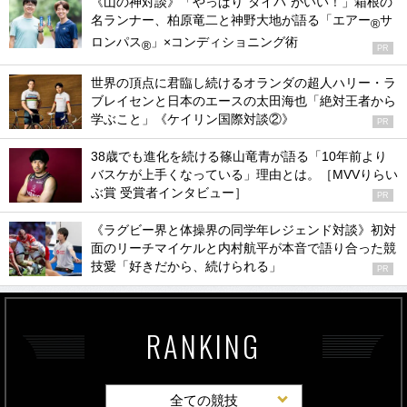
《山の神対談》「やっぱり“タイパ”がいい！」箱根の
名ランナー、柏原竜二と神野大地が語る「エアー
サ
®
ロンパス
」×コンディショニング術
®
PR
世界の頂点に君臨し続けるオランダの超人ハリー・ラ
ブレイセンと日本のエースの太田海也「絶対王者から
学ぶこと」《ケイリン国際対談②》
PR
38歳でも進化を続ける篠山竜青が語る「10年前より
バスケが上手くなっている」理由とは。［MVVりらい
ぶ賞 受賞者インタビュー］
PR
《ラグビー界と体操界の同学年レジェンド対談》初対
面のリーチマイケルと内村航平が本音で語り合った競
技愛「好きだから、続けられる」
PR
RANKING
全ての競技