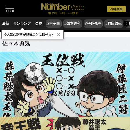
有料会員
毎日6時・11時・17時更新
最新
ランキング
名作
#甲子園
#張本智和
#平野佳寿
#前田悠伍
#
〉
×
今人気の記事が競技ごとに探せます
佐々木勇気
関連記事
佐々木勇気