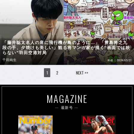
「藤井聡太名人の肩に飛行機が鳥のように…」「豊島将之九
段の手、夕焼けも美しい」観る将マンガ家が描く“画面では映
らない”羽田空港対局
千田純生
2024/05/27
将棋
1
2
NEXT >>
MAGAZINE
最新号