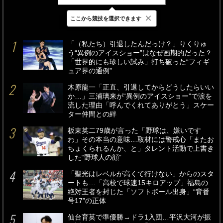
×
ここから競技を選択できます
最新
24時間
週間
「（私たち）引退したんだっけ？」りくりゅ
う“異例のアイスショー”はなぜ画期的だった？
「世界的にも珍しい試み」打ち破った“フィギ
ュア界の通例”
木原龍一「正直、引退してからどうしたらいい
か…」三浦璃来が“異例のアイスショー”で涙を
流した理由「呼んでくれてありがとう」スケー
ター仲間との絆
板東英二79歳が言った「野球は、嫌いです
わ」その本当の意味…取材には警戒心「またお
ちょくられるんか、と」タレント活動で上書き
した“野球人の顔”
「聖光はレベルが高くて行けない」からのスタ
ートも…「高校で球速15キロアップ」福島の
絶対王者を封じた「ソフトボール出身」“背番
号17”の正体
仙台育英で準優勝→ドラ1入団…平沢大河が振