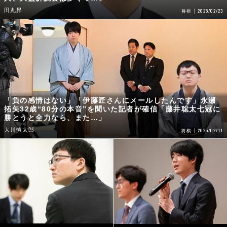
田丸昇
2025/02/23
将棋
「負の感情はない」「伊藤匠さんにメールしたんです」永瀬
拓矢32歳“80分の本音”を聞いた記者が確信「藤井聡太七冠に
勝とうと全力なら、また…」
大川慎太郎
2025/02/11
将棋