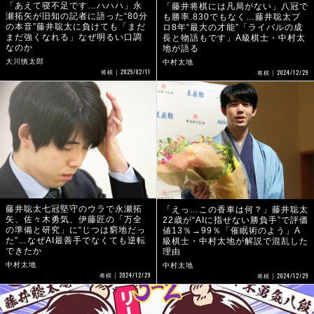
「あえて寝不足です…ハハハ」永
「藤井将棋には凡局がない」八冠で
瀬拓矢が旧知の記者に語った“80分
も勝率.830でもなく…藤井聡太プ
の本音”藤井聡太に負けても「まだ
ロ8年“最大の才能”「ライバルの成
まだ強くなれる」なぜ明るい口調
長と物語もです」A級棋士・中村太
なのか
地が語る
大川慎太郎
中村太地
2025/02/11
2024/12/29
将棋
将棋
藤井聡太七冠堅守のウラで永瀬拓
「えっ…この香車は何？」藤井聡太
矢、佐々木勇気、伊藤匠の「万全
22歳が“AIに指せない勝負手”で評価
の準備と研究」に“じつは窮地だっ
値13％→99％「催眠術のよう」A
た”…なぜAI最善手でなくても逆転
級棋士・中村太地が解説で混乱した
できたか
理由
中村太地
中村太地
2024/12/29
2024/12/29
将棋
将棋