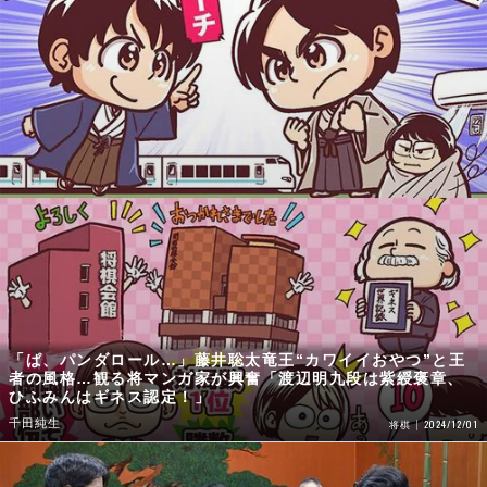
「ぱ、パンダロール…」藤井聡太竜王“カワイイおやつ”と王
者の風格…観る将マンガ家が興奮「渡辺明九段は紫綬褒章、
ひふみんはギネス認定！」
千田純生
2024/12/01
将棋