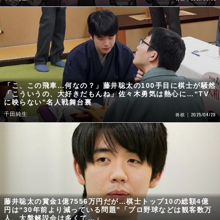
「こ、この飛車…何なの？」藤井聡太の100手目に棋士が騒然
「こういうの、大好きだもんね」佐々木勇気は熱心に…“TV
に映らない”名人戦舞台裏
千田純生
2025/04/29
将棋
藤井聡太の賞金1億7556万円だが…棋士トップ10の総額4億
円は“30年前より減っている問題”「プロ野球などは観客数万
人、大盤解説会は多くて…」