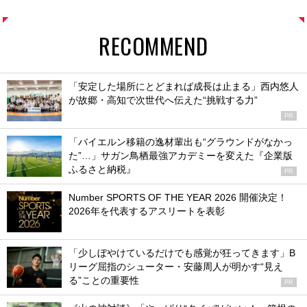
RECOMMEND
「安定した場所にとどまれば成長は止まる」西内悠人
が故郷・高知で次世代へ伝えた“挑戦する力”
PR
「バイエルン移籍の逸材輩出も“グラウンドがなかっ
た”…」サガン鳥栖最強アカデミーを変えた『企業版
ふるさと納税』
PR
Number SPORTS OF THE YEAR 2026 開催決定！
2026年を代表するアスリートを表彰
「少しぼやけているだけでも感覚が狂ってきます」B
リーグ屈指のシューター・安藤周人が明かす“見え
る”ことの重要性
PR