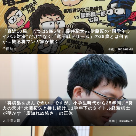
「直近10局、じつは5勝5敗」藤井聡太vs伊藤匠の“同学年ラ
イバル対決”だけでなく「竜王戦ドリーム」の28歳とは何者
か…観る将マンガ家が描く
千田純生
2026/08/04
将棋
「将棋盤を挟んで怖い…ですが」小学生時代から25年間、“努
力の天才”永瀬拓矢と接し続け…1学年下のタイトル経験棋士
が明かす「底知れぬ怖さ」の正体
大川慎太郎
2026/07/26
将棋