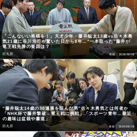
「こんないい将棋を！」天才少年・藤井聡太13歳vs佐々木勇
気21歳に谷川浩司が驚いた日から8年…“一本取った”藤井が
竜王戦先勝の要因は？
田丸昇
2024/10/18
将棋
“藤井聡太14歳の30連勝を阻んだ男”佐々木勇気とは何者か
「NHK杯で藤井撃破→竜王戦に挑戦」「スポーツ青年…最近
の趣味は盆栽や書道」
田丸昇
2024/08/18
将棋