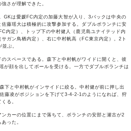
強さが理解できた。
2。GKは愛媛FC内定の加藤大智が入り、3バックは中央の
と佐藤瑶大は積極的に攻撃参加する。ダブルボランチに安
FC内定）、トップ下の中村健人（鹿児島ユナイテッド内
サガン鳥栖内定）、右に中村帆高（FC東京内定）。2ト
が並ぶ。
のスペースである。森下と中村帆がワイドに開くと、彼
藤瑶が顔を出してボールを受ける。一方でダブルボランチは
森下と中村帆がインサイドに絞る。中村健が前に押し出
藤凌がポジションを下げて3-4-2-1のようになれば、狩
てくる。
ンカーの位置にまで落ちて、ボランチの安部と瀬古が2
もあった。