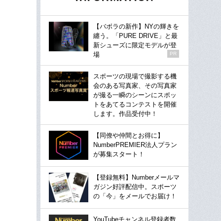
【バボラの新作】NYの輝きを
纏う。「PURE DRIVE」と最
新シューズに限定モデルが登
場
PR
スポーツの現場で撮影する機
会のある写真家、その写真家
が撮る一瞬のシーンにスポッ
トをあてるコンテストを開催
します。作品受付中！
【同僚や仲間とお得に】
NumberPREMIER法人プラン
が募集スタート！
【登録無料】Numberメールマ
ガジン好評配信中。スポーツ
の「今」をメールでお届け！
YouTubeチャンネル登録者数