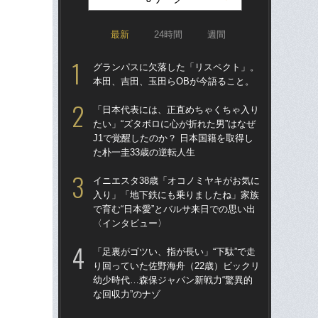
最新
24時間
週間
グランパスに欠落した「リスペクト」。
シマ
本田、吉田、玉田らOBが今語ること。
切り
「日本代表には、正直めちゃくちゃ入り
イニ
たい」“ズタボロに心が折れた男”はなぜ
入
J1で覚醒したのか？ 日本国籍を取得し
で育
た朴一圭33歳の逆転人生
〈
イニエスタ38歳「オコノミヤキがお気に
「妊
入り」「地下鉄にも乗りましたね」家族
愛の
で育む“日本愛”とバルサ来日での思い出
さ
〈インタビュー〉
早川
「足裏がゴツい、指が長い」“下駄”で走
「
り回っていた佐野海舟（22歳）ビックリ
トを
幼少時代…森保ジャパン新戦力“驚異的
顔…
な回収力”のナゾ
須の