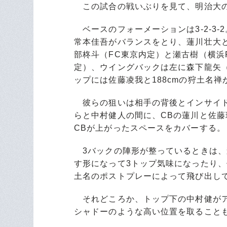
この試合の戦いぶりを見て、明治大の
ベースのフォーメーションは3-2-3-
常本佳吾がバランスをとり、蓮川壮大
部柊斗（FC東京内定）と瀬古樹（横浜
定）、ウイングバックは左に森下龍矢（
ップには佐藤凌我と188cmの狩土名禅
彼らの狙いは相手の背後とインサイド
らと中村健人の間に、CBの蓮川と佐
CBが上がったスペースをカバーする。
3バックの陣形が整っているときは、
す形になって3トップ気味になったり、佐
土名のポストプレーによって飛び出し
それどころか、トップ下の中村健がア
シャドーのような高い位置を取ること