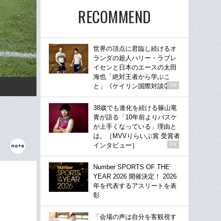
RECOMMEND
世界の頂点に君臨し続けるオ
ランダの超人ハリー・ラブレ
イセンと日本のエースの太田
海也「絶対王者から学ぶこ
と」《ケイリン国際対談②》
PR
38歳でも進化を続ける篠山竜
青が語る「10年前よりバスケ
が上手くなっている」理由と
は。［MVVりらいぶ賞 受賞者
インタビュー］
PR
Number SPORTS OF THE
YEAR 2026 開催決定！ 2026
年を代表するアスリートを表
彰
「会場の声は自分を客観視す