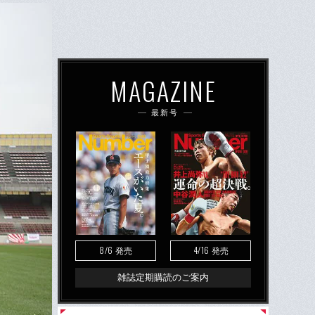
MAGAZINE
最新号
8/6
4/16
発売
発売
雑誌定期購読のご案内