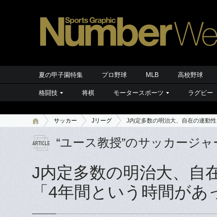
夏の甲子園特集
プロ野球
MLB
高校野球
格闘技
将棋
モータースポーツ
ラグビー
サッカー
Jリーグ
J内定多数の明治大、自在の連動性
“ユース教授”のサッカージャ
J内定多数の明治大、自
「4年間という時間があ