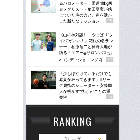
るバロメーター」柔道48kg級
金メダリスト・角田夏実が感
じていた声の力と、声を活か
した新たなミッション
PR
《山の神対談》「やっぱり“タ
イパ”がいい！」箱根の名ラン
ナー、柏原竜二と神野大地が
語る「エアー
サロンパス
」
®
®
×コンディショニング術
PR
「少しぼやけているだけでも
感覚が狂ってきます」Bリー
グ屈指のシューター・安藤周
人が明かす“見える”ことの重
要性
PR
RANKING
Jリーグ