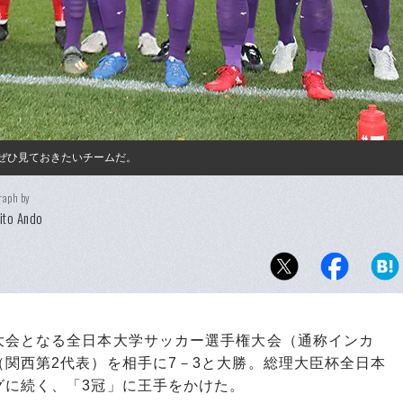
、ぜひ見ておきたいチームだ。
raph by
ito Ando
会となる全日本大学サッカー選手権大会（通称インカ
関西第2代表）を相手に7－3と大勝。総理大臣杯全日本
グに続く、「3冠」に王手をかけた。