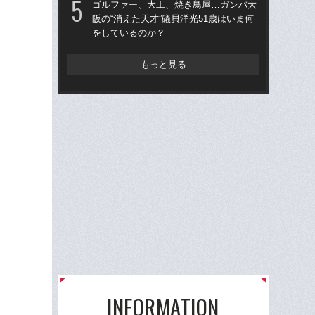
ゴルファー、大工、焼き鳥屋…ガンバ大
小
阪の“消えた天才”礒貝洋光51歳はいま何
プ
をしているのか？
もっと見る
INFORMATION