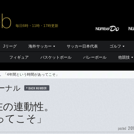
毎日6時・11時・17時更新
Jリーグ
海外サッカー
サッカー日本代表
ゴルフ
フィギュア
バスケットボール
バレーボール
他競技
。「4年間という時間があってこそ」
ーナル
BACK NUMBER
在の連動性。
ってこそ」
201
posted