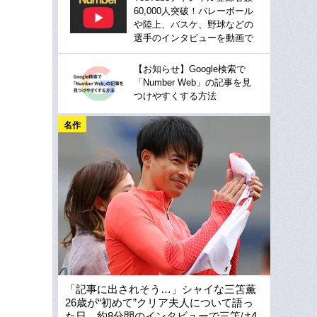
60,000人突破！バレーボール
や陸上、バスケ、野球などの
選手のインタビューを動画で
【お知らせ】Google検索で
「Number Web」の記事を見
つけやすくする方法
名作
「記事に出されそう…」シャイな三笘薫
26歳が“初めて”クリア夫人について語っ
た日…約8分間のインタビューで三笘は4