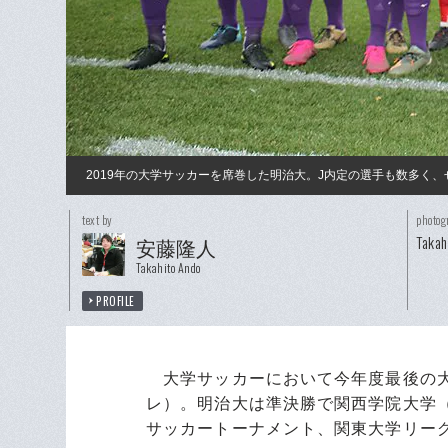
2019年の大学サッカーを席巻した明治大。J内定の選手も数多く
text by
photog
Takah
安藤隆人
Takahito Ando
PROFILE
大学サッカーにおいて今年度最後の大
レ）。明治大は準決勝で関西学院大学（
サッカートーナメント、関東大学リー