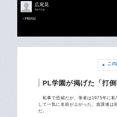
広尾晃
Kou Hiroo
PROFILE
この
PL学園が掲げた「打
私事で恐縮だが、筆者は1975年に私
して一気に名前が上がった。放課後は
だ。