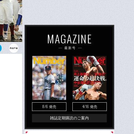
MAGAZINE
最新号
桐蔭。安田尚
8/6
4/16
発売
発売
雑誌定期購読のご案内