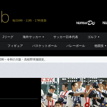
毎日6時・11時・17時更新
Jリーグ
海外サッカー
サッカー日本代表
ゴルフ
フィギュア
バスケットボール
バレーボール
他競技
。昭和～令和の大阪・高校野球激闘史。