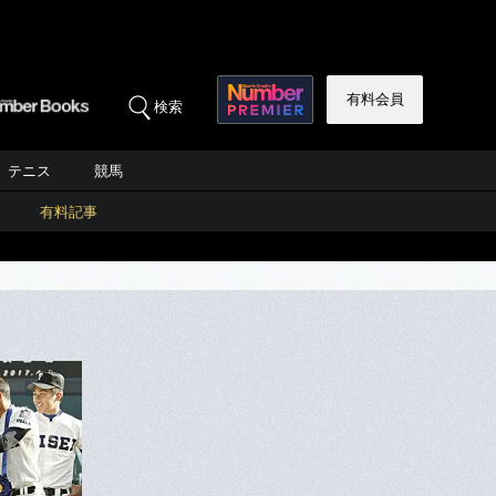
有料会員
検索
テニス
競馬
有料記事