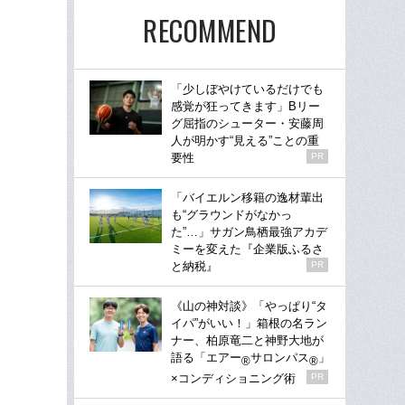
RECOMMEND
「少しぼやけているだけでも
感覚が狂ってきます」Bリー
グ屈指のシューター・安藤周
人が明かす“見える”ことの重
要性
PR
「バイエルン移籍の逸材輩出
も“グラウンドがなかっ
た”…」サガン鳥栖最強アカデ
ミーを変えた『企業版ふるさ
と納税』
PR
《山の神対談》「やっぱり“タ
イパ”がいい！」箱根の名ラン
ナー、柏原竜二と神野大地が
語る「エアー
サロンパス
」
®
®
×コンディショニング術
PR