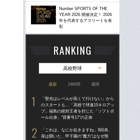
Number SPORTS OF THE
YEAR 2026 開催決定！ 2026
年を代表するアスリートを表
彰
RANKING
高校野球
最新
24時間
週間
「聖光はレベルが高くて行けない」から
「
のスタートも…「高校で球速15キロアッ
のス
プ」福島の絶対王者を封じた「ソフトボ
プ
ール出身」“背番号17”の正体
ール
「これは、なにか起きますね」9回表、
「
扉は開いた…甲子園の“魔力”はなぜ熊
ぐ