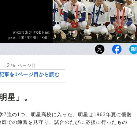
Kyodo News
photograph by
2019/09/02 08:00
posted
2017年センバツ決勝で激突した履正社と大阪
憲、根尾昂、藤原恭大らが鎬を削っていた。
2
/5
ページ目
記事を1ページ目から読む
倒明星」。
学7強の1つ、明星高校に入った。明星は1963年夏に優勝
校庭での練習を見守り、試合のたびに応援に行ったもの