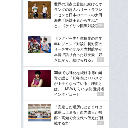
世界の頂点に君臨し続けるオ
ランダの超人ハリー・ラブレ
イセンと日本のエースの太田
海也「絶対王者から学ぶこ
と」《ケイリン国際対談②》
PR
《ラグビー界と体操界の同学
年レジェンド対談》初対面の
リーチマイケルと内村航平が
本音で語り合った競技愛「好
きだから、続けられる」
PR
38歳でも進化を続ける篠山竜
青が語る「10年前よりバスケ
が上手くなっている」理由と
は。［MVVりらいぶ賞 受賞者
インタビュー］
PR
「安定した場所にとどまれば
成長は止まる」西内悠人が故
郷・高知で次世代へ伝えた“挑
戦する力”
PR