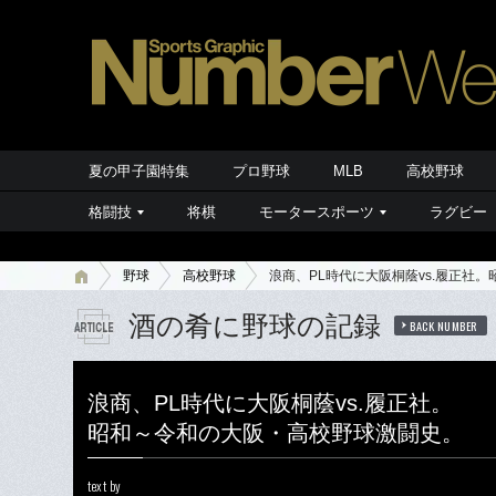
夏の甲子園特集
プロ野球
MLB
高校野球
格闘技
将棋
モータースポーツ
ラグビー
野球
高校野球
浪商、PL時代に大阪桐蔭vs.履正社
酒の肴に野球の記録
BACK NUMBER
浪商、PL時代に大阪桐蔭vs.履正社。
昭和～令和の大阪・高校野球激闘史。
text by