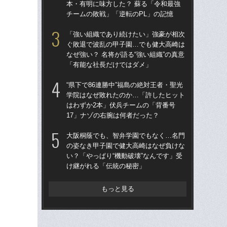
本・有明に味方した？ 蘇る「令和最強
なぜ
チームの敗戦」「逆転のPL」の記憶
「
「強い組織であり続けたい」強豪が相次
“県
ぐ敗退で波乱の甲子園…でも健大高崎は
学
なぜ強い？ 名将が語る“強い組織”の真意
は
「有能な社長だけではダメ」
17
“県下で86連勝中”福島の絶対王者・聖光
大
学院はなぜ敗れたのか…「許したヒット
の
はわずか2本」伏兵チームの「背番号
い？
17」ナゾの右腕は何者だった？
け
大阪桐蔭でも、智弁学園でもなく…名門
「
の姿なき甲子園で健大高崎はなぜ負けな
扉は
い？「やっぱり“機動破壊”なんです」受
本・
け継がれる「伝統の秘密」
チー
もっと見る