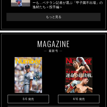
ーも…ベテラン記者が選ぶ「甲子園不出場」の
逸材たち＜投手編＞
もっと見る
MAGAZINE
最新号
8/6
4/16
発売
発売