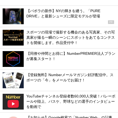
【バボラの新作】NYの輝きを纏う。「PURE
DRIVE」と最新シューズに限定モデルが登場
PR
スポーツの現場で撮影する機会のある写真家、その写
真家が撮る一瞬のシーンにスポットをあてるコンテス
トを開催します。作品受付中！
【同僚や仲間とお得に】NumberPREMIER法人プラン
が募集スタート！
【登録無料】Numberメールマガジン好評配信中。ス
ポーツの「今」をメールでお届け！
YouTubeチャンネル登録者数60,000人突破！バレーボ
ールや陸上、バスケ、野球などの選手のインタビュー
を動画で
【お知らせ】Google検索で「Number Web」の記事