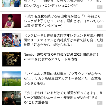
名ランナー、柏原竜二と神野大地が語る「エアー
サ
®
ロンパス
」×コンディショニング術
®
PR
38歳でも進化を続ける篠山竜青が語る「10年前より
バスケが上手くなっている」理由とは。［MVVりらい
ぶ賞 受賞者インタビュー］
PR
《ラグビー界と体操界の同学年レジェンド対談》初対
面のリーチマイケルと内村航平が本音で語り合った競
技愛「好きだから、続けられる」
PR
Number SPORTS OF THE YEAR 2026 開催決定！
2026年を代表するアスリートを表彰
「バイエルン移籍の逸材輩出も“グラウンドがなかっ
た”…」サガン鳥栖最強アカデミーを変えた『企業版
ふるさと納税』
PR
「少しぼやけているだけでも感覚が狂ってきます」B
リーグ屈指のシューター・安藤周人が明かす“見え
る”ことの重要性
PR