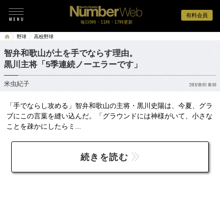
有料会員
毎日6時・11時・17時更新
野球
高校野球
智弁和歌山が土を手でならす理由。
黒川主将「5季連続ノーエラーです」
米虫紀子
2019/09/01 08:00
「手でならし攻める」智弁和歌山の主将・黒川史陽は、今夏、グラ
ブにこの言葉を縫い込んだ。「グラウンドには神様がいて、小さな
ことを疎かにしたらミ...
続きを読む