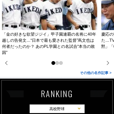
「金の好きな欲望ジジイ」甲子園連覇の名将に40年
慶応の
越しの告発文…“日本で最も愛された監督”蔦文也は
た…T
何者だったのか？ あのPL学園との名試合“本当の敗
黙」「
因”
その他の名作記事 >
RANKING
高校野球