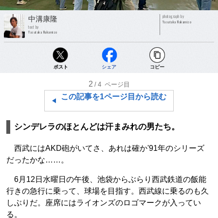
photograph by
中溝康隆
Yasutaka Nakamizo
text by
Yasutaka Nakamizo
ポスト
シェア
コピー
2
/4
ページ目
この記事を1ページ目から読む
シンデレラのほとんどは汗まみれの男たち。
西武にはAKD砲がいてさ、あれは確か'91年のシリーズ
だったかな……。
6月12日水曜日の午後、池袋からぶらり西武鉄道の飯能
行きの急行に乗って、球場を目指す。西武線に乗るのも久
しぶりだ。座席にはライオンズのロゴマークが入ってい
る。