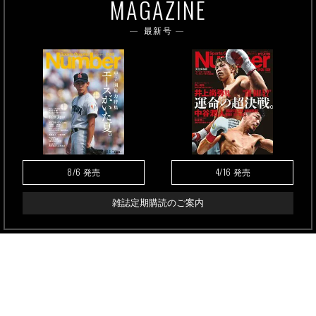
MAGAZINE
最新号
8/6
4/16
発売
発売
雑誌定期購読のご案内