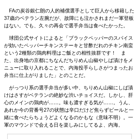
FAの炭谷銀仁朗の人的補償選手として巨人から移籍した
37歳のベテラン左腕だが、故障にも泣かされまだ一軍登板
はない。でも、久々の再会で選手弁当は食べたかった。
球団公式サイトによると「ブラックペッパーのスパイス
が効いたペッパーチキンステーキと甘酢だれのチキン南蛮
という2種類の鶏肉料理はご飯との相性抜群です！ ま
た、出身地の京都にちなんだちりめん山椒やしば漬けをメ
ニューに取り入れることで、内海投手らしさがつまったお
弁当に仕上がりました」とのことだ。
がっつり系の選手弁当が多い中、ちりめん山椒にしば漬
けはさすがベテランの絶妙な渋いチョイスだ。しかし、肝
心のメインの鶏肉が……。味も濃すぎる気が……。うん、
あれか今の背番号27の状態は辛口だけど焦らずビールと一
緒に食べたらちょうどよくなるのかもな（意味不明）。一
軍のマウンドで会える日を楽しみにしてるよ、内海。