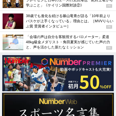
ブレイセンと日本のエースの太田海也「絶対王者から
学ぶこと」《ケイリン国際対談②》
PR
38歳でも進化を続ける篠山竜青が語る「10年前より
バスケが上手くなっている」理由とは。［MVVりらい
ぶ賞 受賞者インタビュー］
PR
「会場の声は自分を客観視するバロメーター」柔道
48kg級金メダリスト・角田夏実が感じていた声の力
と、声を活かした新たなミッション
PR