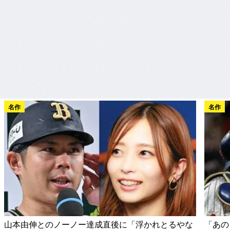
名作
名作
山本由伸とのノーノー達成直後に「浮かれとるやな
「あの