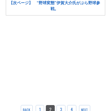
【次ページ】 “野球変態”伊賀大介氏がぶら野球参
戦。
1
2
3
4
BACK
NEXT