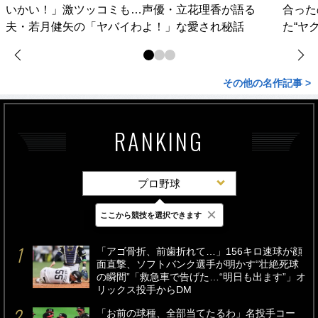
いかい！」激ツッコミも…声優・立花理香が語る
合った
夫・若月健矢の「ヤバイわよ！」な愛され秘話
た“ヤ
その他の名作記事 >
RANKING
プロ野球
×
ここから競技を選択できます
最新
24時間
週間
「アゴ骨折、前歯折れて…」156キロ速球が顔
面直撃、ソフトバンク選手が明かす“壮絶死球
の瞬間”「救急車で告げた…“明日も出ます”」オ
リックス投手からDM
「お前の球種、全部当てたるわ」名投手コー