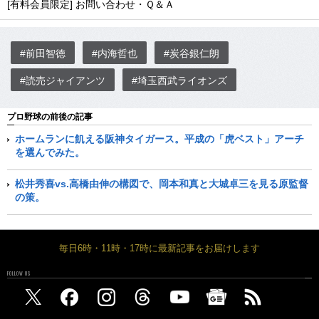
[有料会員限定] お問い合わせ・Ｑ＆Ａ
#前田智徳
#内海哲也
#炭谷銀仁朗
#読売ジャイアンツ
#埼玉西武ライオンズ
プロ野球の前後の記事
ホームランに飢える阪神タイガース。平成の「虎ベスト」アーチ
を選んでみた。
松井秀喜vs.高橋由伸の構図で、岡本和真と大城卓三を見る原監督
の策。
毎日6時・11時・17時に最新記事をお届けします
FOLLOW US