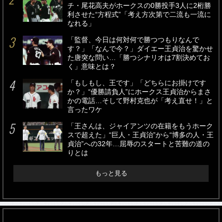
チ・尾花高夫がホークスの0勝投手3人に2桁勝
利させた“方程式”「考え方次第で二流も一流に
なれる」
「監督、今日は何対何で勝つつもりなんで
す？」「なんで今？」ダイエー王貞治を驚かせ
た唐突な問い…「勝つシナリオは7割決めてお
く」意味とは？
「もしもし、王です」「どちらにお掛けです
か？」“優勝請負人”にホークス王貞治からまさ
かの電話…そして野村克也が「考え直せ！」と
言ったワケ
「王さんは、ジャイアンツの在籍をもうホーク
スで超えた」“巨人・王貞治”から“博多の人・王
貞治”への32年…屈辱のスタートと苦難の道の
りとは
もっと見る