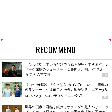
RECOMMEND
「少しぼやけているだけでも感覚が狂ってきます」B
リーグ屈指のシューター・安藤周人が明かす“見え
る”ことの重要性
PR
《山の神対談》「やっぱり“タイパ”がいい！」箱根の
名ランナー、柏原竜二と神野大地が語る「エアー
サ
®
ロンパス
」×コンディショニング術
®
PR
世界の頂点に君臨し続けるオランダの超人ハリー・ラ