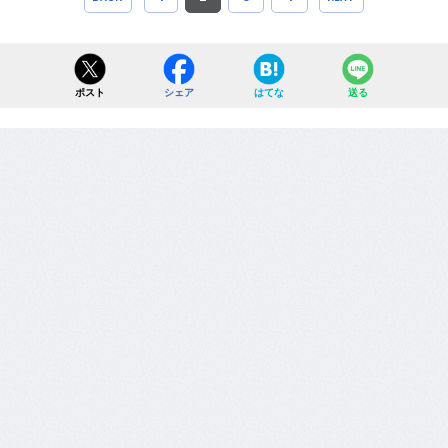
ポスト
シェア
はてな
送る