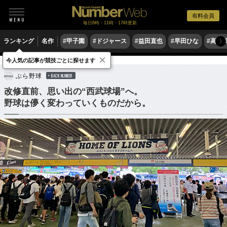
有料会員
毎日6時・11時・17時更新
ランキング
名作
#甲子園
#ドジャース
#益田直也
#早田ひな
#高木
〉
×
今人気の記事が競技ごとに探せます
野球
プロ野球
ぶら野球
BACK NUMBER
改修直前、思い出の“西武球場”へ。
野球は儚く変わっていくものだから。