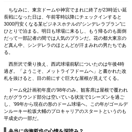
ちなみに、東京ドームや神宮でまれに終了が23時近い延
長戦になった日は、午前零時以降にチェックインすると
3000円安くなる某ビジネスホテルの“シンデレラプラン”に
ひとりで泊まる。明日も球場に来るし、もう帰るのも面倒
だって一部記者の間では人気のプランだ。花の都大東京の
ど真ん中、シンデレラのほとんどが汗まみれの男たちであ
る。
西所沢で乗り換え、西武球場前駅についたのは午後4時
過ぎ。「ようこそ、メットライフドームへ」と書かれた改
札を抜けると、目の前にすぐ巨大な屋根が見えてくる。
ドーム化計画初年度の'98年のみ、観客席は屋根で覆われ
たがグラウンド部分は空いている状況で1シーズンを過ご
し、'99年から現在の形のドーム球場へ。この年がゴールデ
ンルーキー松坂大輔のプロキャリアのスタートというのも
平成史の一部だ。
弁当に内海哲也の心情を深読み？