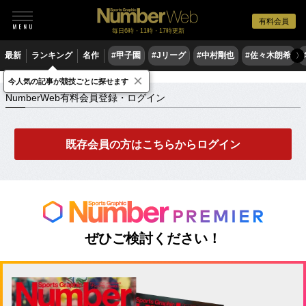
有料会員
毎日6時・11時・17時更新
最新
ランキング
名作
#甲子園
#Jリーグ
#中村剛也
#佐々木朗希
〉
×
NumberWeb有料会員登録・ログイン
今人気の記事が競技ごとに探せます
NumberWeb有料会員登録・ログイン
既存会員の方はこちらからログイン
ぜひご検討ください！