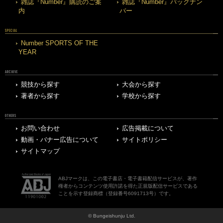
雑誌『Number』購読のご案
雑誌『Number』バックナン
内
バー
SPECIAL
Number SPORTS OF THE
YEAR
ARCHIVE
競技から探す
大会から探す
著者から探す
学校から探す
OTHERS
お問い合わせ
広告掲載について
動画・バナー広告について
サイトポリシー
サイトマップ
ABJマークは、この電子書店・電子書籍配信サービスが、著作
権者からコンテンツ使用許諾を得た正規版配信サービスである
ことを示す登録商標（登録番号6091713号）です。
© Bungeishunju Ltd.