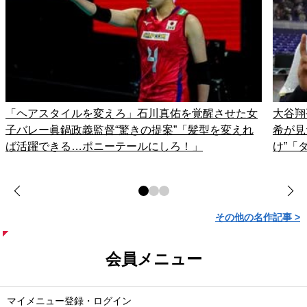
「ヘアスタイルを変えろ」石川真佑を覚醒させた女
大谷翔
子バレー眞鍋政義監督“驚きの提案”「髪型を変えれ
希が見
ば活躍できる…ポニーテールにしろ！」
け”「
その他の名作記事 >
会員メニュー
マイメニュー登録・ログイン