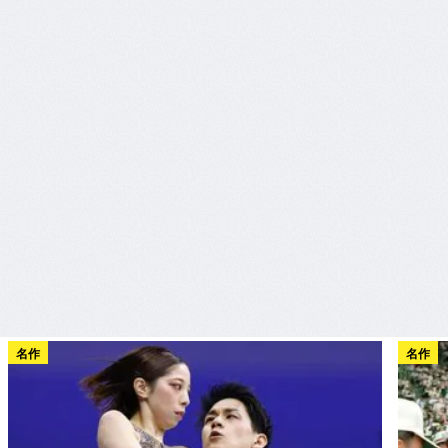
名作
名作