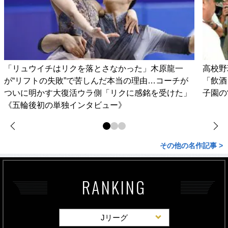
「リュウイチはリクを落とさなかった」木原龍一
高校野
が“リフトの失敗”で苦しんだ本当の理由…コーチが
「飲酒
ついに明かす大復活ウラ側「リクに感銘を受けた」
子園の
《五輪後初の単独インタビュー》
その他の名作記事 >
RANKING
Jリーグ