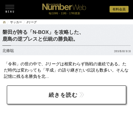
有料会員
毎日6時・11時・17時更新
サッカー
Jリーグ
磐田が誇る「N-BOX」を攻略した、
鹿島の逆プレスと伝統の勝負勘。
北條聡
2019/05/08 10:30
「令和」の世の中で、Jリーグは相変わらず熱戦の連続である。た
だ時代は変わっても「平成」の語り継ぎたい伝説も数多い。そんな
記憶に残る名勝負を北...
続きを読む