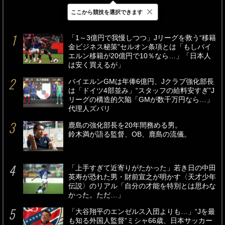
×
ここから競技を選択できます
最新
24時間
週間
「1～3億円で我慢しつつ」Jリーグを救う“移籍
金ビジネス秘策”セルオン条項とは「もしバイ
エルン移籍が20億円で10％なら…」「日本人
は安く買えるが」
バイエルンGMは年俸6億円、Jクラブ強化部長
は「ドイツ4部並み」“スタッフの給料安すぎ”J
リーグの構造的欠陥「GMが数千万円なら…」
代理人ズバリ
鹿島の強化部長を20年間務める男。
鈴木満が語る監督、OB、鹿島の流儀。
「上手すぎて近寄りがたかった」若き日の中田
英寿が恐れた男・財前宣之が明かす〈天才少年
伝説〉のリアル「自分の才能を特別とは思わな
かった。ただ…」
「大谷翔平のエンゼルス入団よりも…」“Jを最
も知る外国人監督”ミシャ66歳、日本サッカー