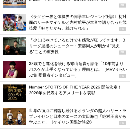
PR
《ラグビー界と体操界の同学年レジェンド対談》初対
面のリーチマイケルと内村航平が本音で語り合った競
技愛「好きだから、続けられる」
PR
「少しぼやけているだけでも感覚が狂ってきます」B
リーグ屈指のシューター・安藤周人が明かす“見え
る”ことの重要性
PR
38歳でも進化を続ける篠山竜青が語る「10年前より
バスケが上手くなっている」理由とは。［MVVりらい
ぶ賞 受賞者インタビュー］
PR
Number SPORTS OF THE YEAR 2026 開催決定！
2026年を代表するアスリートを表彰
世界の頂点に君臨し続けるオランダの超人ハリー・ラ
ブレイセンと日本のエースの太田海也「絶対王者から
学ぶこと」《ケイリン国際対談②》
PR