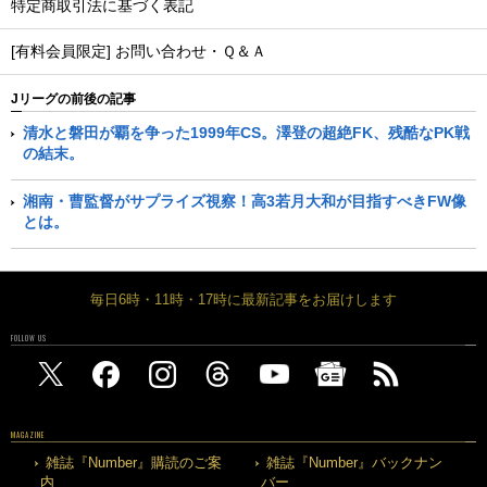
特定商取引法に基づく表記
[有料会員限定] お問い合わせ・Ｑ＆Ａ
Jリーグの前後の記事
清水と磐田が覇を争った1999年CS。澤登の超絶FK、残酷なPK戦
の結末。
湘南・曹監督がサプライズ視察！高3若月大和が目指すべきFW像
とは。
毎日6時・11時・17時に最新記事をお届けします
FOLLOW US
MAGAZINE
雑誌『Number』購読のご案
雑誌『Number』バックナン
内
バー