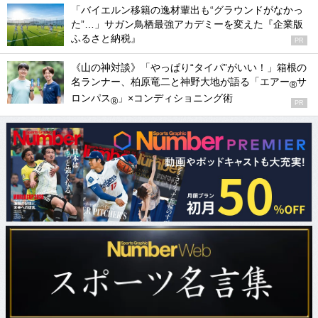
「バイエルン移籍の逸材輩出も“グラウンドがなかっ
た”…」サガン鳥栖最強アカデミーを変えた『企業版
ふるさと納税』
PR
《山の神対談》「やっぱり“タイパ”がいい！」箱根の
名ランナー、柏原竜二と神野大地が語る「エアー
サ
®
ロンパス
」×コンディショニング術
®
PR