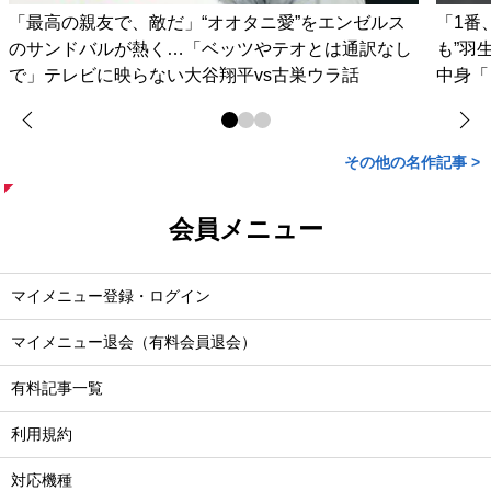
「最高の親友で、敵だ」“オオタニ愛”をエンゼルス
「1番
のサンドバルが熱く…「ベッツやテオとは通訳なし
も”羽
で」テレビに映らない大谷翔平vs古巣ウラ話
中身「
その他の名作記事 >
会員メニュー
マイメニュー登録・ログイン
マイメニュー退会（有料会員退会）
有料記事一覧
利用規約
対応機種