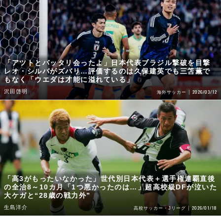
「アツトとバッタリ会ったよ」日本代表ブラジル撃破を目撃
レオ・シルバがズバリ…評価するのは久保建英でも三笘薫で
もなく「ウエダは才能に溢れている」
沢田啓明
2026/03/12
海外サッカー
「高3がもったいなかった」世代別日本代表＋選手権連覇直後
の全治8～10カ月「1つ悪かったのは…」超高校級DFが泣いた
大ケガと“28歳の戦力外”
生島洋介
2026/01/18
高校サッカー・Jリーグ