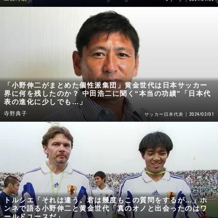
「小野伸二がまとめた個性派集団」黄金世代は日本サッカー
界に何を残したのか？ 中田浩二に聞く“本当の功績”「日本代
表の進化に少しでも…」
寺野典子
2024/02/01
サッカー日本代表
トルシエ「それは違う。君は幾度もこの質問をするが…」ホ
ンネで語る小野伸二と黄金世代「真のオノと出会ったのはワ
ールドユースだ」