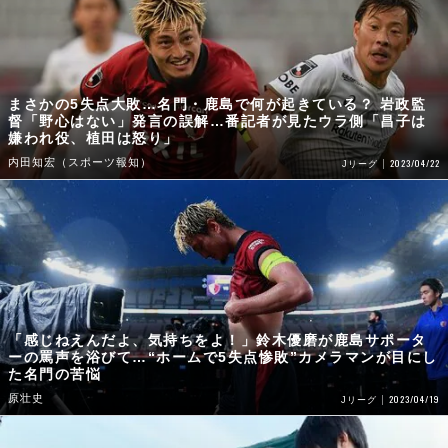
まさかの5失点大敗…名門・鹿島で何が起きている？ 岩政監
督「野心はない」発言の誤解…番記者が見たウラ側「昌子は
嫌われ役、植田は怒り」
内田知宏（スポーツ報知）
2023/04/22
Jリーグ
「感じねえんだよ、気持ちをよ！」鈴木優磨が鹿島サポータ
ーの罵声を浴びて…“ホームで5失点惨敗”カメラマンが目にし
た名門の苦悩
原壮史
2023/04/19
Jリーグ