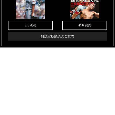
8/6
4/16
発売
発売
雑誌定期購読のご案内