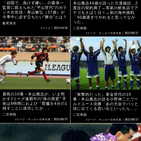
「頑固で、負けず嫌い」の森保一
本山雅志44歳が語った引退秘話…2
監督に鍛えられた“平山世代”のボラ
度目の契約満了→実家の鮮魚店でア
ンチ出世頭・青山敏弘（37歳）が
ナゴをさばく日々→初の海外挑戦
今季中に必ず立ちたい“舞台”とは？
「40歳過ぎてやれると思ってなか
った」
飯尾篤史
2023/10/25
二宮寿朗
Jリーグ
2023/08/27
Jリーグ・サッカー日本代表
鹿島の10番・本山雅志が、いま明
「衝撃的だった」黄金世代の10
かすJリーグ連覇中の”体の異変” 手
番・本山雅志が語る小野伸二とワー
術は8時間におよび「腎臓を4分の1
ルドユース決勝「あの大会でパッと
残すことに成功したが…」
頭に出てくる思い出といったら…」
二宮寿朗
二宮寿朗
2023/08/27
2023/08/27
Jリーグ・サッカー日本代表
Jリーグ・サッカー日本代表