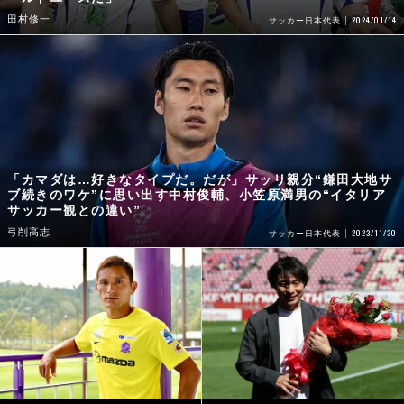
田村修一
2024/01/14
サッカー日本代表
「カマダは…好きなタイプだ。だが」サッリ親分“鎌田大地サ
ブ続きのワケ”に思い出す中村俊輔、小笠原満男の“イタリア
サッカー観との違い”
弓削高志
2023/11/30
サッカー日本代表