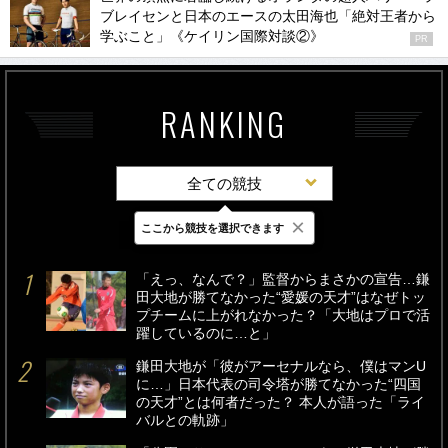
ブレイセンと日本のエースの太田海也「絶対王者から
学ぶこと」《ケイリン国際対談②》
PR
RANKING
全ての競技
×
ここから競技を選択できます
最新
24時間
週間
「えっ、なんで？」監督からまさかの宣告…鎌
田大地が勝てなかった“愛媛の天才”はなぜトッ
プチームに上がれなかった？「大地はプロで活
躍しているのに…と」
鎌田大地が「彼がアーセナルなら、僕はマンU
に…」日本代表の司令塔が勝てなかった“四国
の天才”とは何者だった？ 本人が語った「ライ
バルとの軌跡」