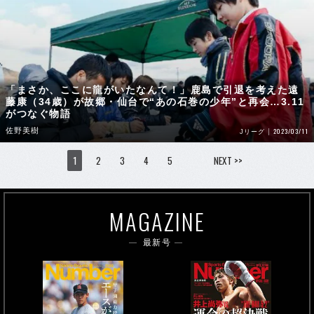
「まさか、ここに龍がいたなんて！」鹿島で引退を考えた遠
藤康（34歳）が故郷・仙台で“あの石巻の少年”と再会…3.11
がつなぐ物語
佐野美樹
2023/03/11
Jリーグ
1
2
3
4
5
NEXT >>
MAGAZINE
最新号