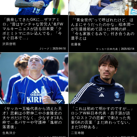
「挑発してきたGKに…ザマアミ
「“黄金世代”って呼ばれたけど、ほ
ロ」“昔はヤンチャな苦労人”名FW
んまにそうだったのかな」稲本潤一
マルキーニョスが語る日本愛「ク
が引退後初めて語った仲間の絆…
ボとミトマにホレ込んでる」「今
「今も家族ぐるみで」付き合うあの
すぐ日本で…」
選手とは
沢田啓明
佐藤俊
2025/04/18
2025/02/14
Jリーグ
サッカー日本代表
《サッカー五輪代表から消えた天
「これは初めて明かすのですが…」
才》悲劇は小野伸二や小倉隆史の
ロシアW杯日本代表・昌子源が語
大ケガだけでなく、少なすぎ18人
る“ロストフの悲劇” で刺さった先
枠で…名パサーや守護神「逸材の
輩GKの言葉「まだ終わってない。
落選後」
まだ10秒ある」
生島洋介
二宮寿朗