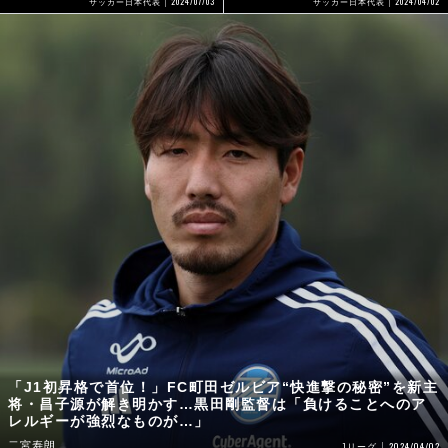
2024/07/03
2024/04/02
サッカー日本代表
サッカー日本代表
「J1初昇格で首位！」FC町田ゼルビア“快進撃の秘密”を新主
将・昌子源が解き明かす…黒田剛監督は「負けることへのア
レルギーが強烈なものが…」
二宮寿朗
2024/04/02
Jリーグ