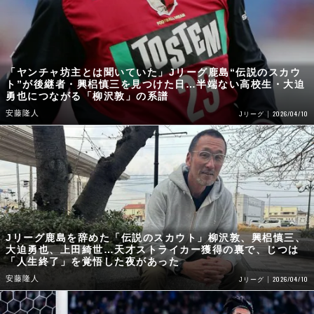
「ヤンチャ坊主とは聞いていた」Jリーグ鹿島“伝説のスカウ
ト”が後継者・興梠慎三を見つけた日…半端ない高校生・大迫
勇也につながる「柳沢敦」の系譜
安藤隆人
2026/04/10
Jリーグ
Jリーグ鹿島を辞めた「伝説のスカウト」柳沢敦、興梠慎三、
大迫勇也、上田綺世…天才ストライカー獲得の裏で、じつは
「人生終了」を覚悟した夜があった
安藤隆人
2026/04/10
Jリーグ