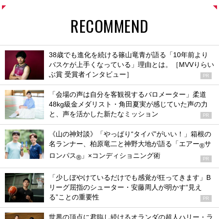
RECOMMEND
38歳でも進化を続ける篠山竜青が語る「10年前より
バスケが上手くなっている」理由とは。［MVVりらい
ぶ賞 受賞者インタビュー］
PR
「会場の声は自分を客観視するバロメーター」柔道
48kg級金メダリスト・角田夏実が感じていた声の力
と、声を活かした新たなミッション
PR
《山の神対談》「やっぱり“タイパ”がいい！」箱根の
名ランナー、柏原竜二と神野大地が語る「エアー
サ
®
ロンパス
」×コンディショニング術
®
PR
「少しぼやけているだけでも感覚が狂ってきます」B
リーグ屈指のシューター・安藤周人が明かす“見え
る”ことの重要性
PR
世界の頂点に君臨し続けるオランダの超人ハリー・ラ