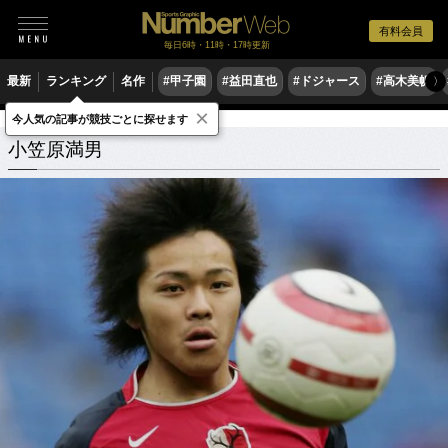
有料会員
毎日6時・11時・17時更新
最新
ランキング
名作
#甲子園
#益田直也
#ドジャース
#高木美帆
〉
×
今人気の記事が競技ごとに探せます
小笠原満男
関連記事
小笠原満男