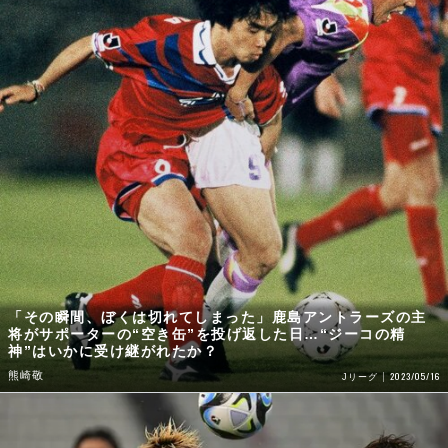
「その瞬間、ぼくは切れてしまった」鹿島アントラーズの主
将がサポーターの“空き缶”を投げ返した日…“ジーコの精
神”はいかに受け継がれたか？
熊崎敬
2023/05/16
Jリーグ