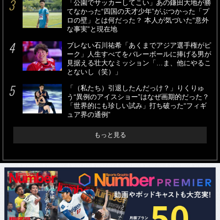
「公園でサッカーしてこい」あの鎌田大地が勝
てなかった“四国の天才少年”がぶつかった「プ
ロの壁」とは何だった？ 本人が気づいた“意外
な事実”と現在地
ブレない石川祐希「あくまでアジア選手権がピ
ーク」人生すべてをバレーボールに捧げる男が
見据える壮大なミッション「…ま、他にやるこ
とないし（笑）」
「（私たち）引退したんだっけ？」りくりゅ
う“異例のアイスショー”はなぜ画期的だった？
「世界的にも珍しい試み」打ち破った“フィギ
ュア界の通例”
もっと見る