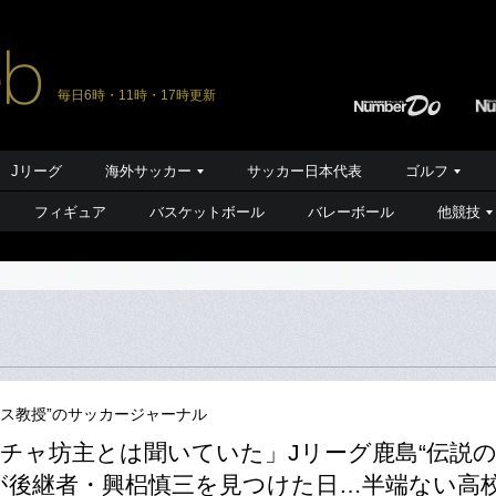
毎日6時・11時・17時更新
Jリーグ
海外サッカー
サッカー日本代表
ゴルフ
フィギュア
バスケットボール
バレーボール
他競技
ース教授”のサッカージャーナル
チャ坊主とは聞いていた」Jリーグ鹿島“伝説
が後継者・興梠慎三を見つけた日…半端ない高