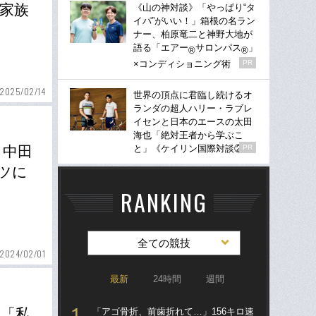
家族
《山の神対談》「やっぱり“タ
イパ”がいい！」箱根の名ラン
ナー、柏原竜二と神野大地が
語る「エアー
サロンパス
」
®
®
×コンディショニング術
PR
2025/02/14
世界の頂点に君臨し続けるオ
ランダの超人ハリー・ラブレ
イセンと日本のエースの太田
海也「絶対王者から学ぶこ
と」《ケイリン国際対談②》
PR
」中田
ツに
RANKING
全ての競技
2024/02/01
最新
24時間
週間
…「私
「アゴ骨折、前歯折れて…」156キロ速
「ア