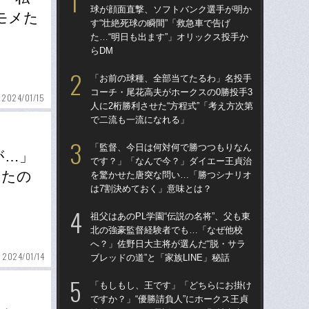
球が顔面直撃、ソフトバンク選手が明か
球
モメた
す“壮絶死球の瞬間”「救急車で告げ
す“
た…“明日も出ます”」オリックス投手か
た…
らDM
らD
「お前の球種、全部当てたるわ」名投手
ブ
コーチ・尾花高夫がホークスの0勝投手3
権
2024/01/15
人に2桁勝利させた“方程式”「考え方次第
に
で二流も一流になれる」
「
「監督、今日は何対何で勝つつもりなん
「
が…」
です？」「なんで今？」ダイエー王貞治
で
ったの
を驚かせた唐突な問い…「勝つシナリオ
を
は7割決めておく」意味とは？
は
祖父はあのPL学園“伝説の名将”、父も東
「
北の強豪監督経験者でも…「なぜ他校
コー
へ？」佐野日大主将が選んだ“脱・サラ
人に
2024/01/14
ブレッドの道”と「家族LINE」秘話
で
「もしもし、王です」「どちらにお掛け
「
ですか？」“優勝請負人”にホークス王貞
りゅ