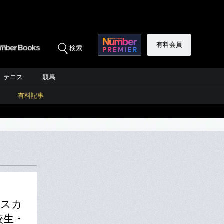
有料会員
検索
テニス
競馬
有料記事
のスカ
校生・