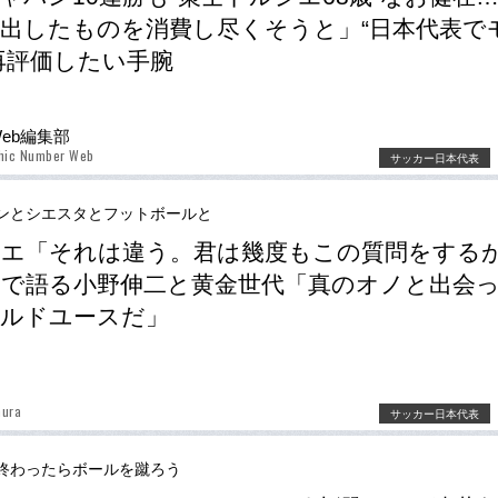
出したものを消費し尽くそうと」“日本代表で
再評価したい手腕
Web編集部
phic Number Web
サッカー日本代表
ンとシエスタとフットボールと
エ「それは違う。君は幾度もこの質問をする
で語る小野伸二と黄金世代「真のオノと出会
ールドユースだ」
mura
サッカー日本代表
終わったらボールを蹴ろう