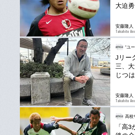
大迫勇
安藤隆人
Takahito An
“ユ
Jリー
三、大
じつは
安藤隆人
Takahito An
高校
「高3