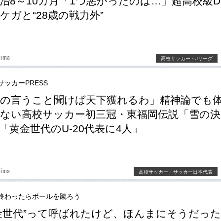
治8～10カ月「1つ悪かったのは…」超高校級D
ケガと“28歳の戦力外”
hima
高校サッカー・Jリーグ
サッカーPRESS
の言うこと聞けば天下獲れるわ」精神論でも
ない高校サッカー初三冠・東福岡伝説「雪の決
「黄金世代のU-20代表に4人」
hima
高校サッカー・サッカー日本代表
終わったらボールを蹴ろう
金世代”って呼ばれたけど、ほんまにそうだっ