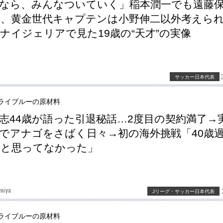
なら、みんなついていく」稲本潤一でも遠藤
、黄金世代キャプテンは小野伸二以外考えら
ナイジェリアで見た19歳の“天才”の実像
サッカー日本代表
ライブルーの原材料
志44歳が語った引退秘話…2度目の契約満了→
でアナゴをさばく日々→初の海外挑戦「40歳
ると思ってなかった」
miya
Jリーグ・サッカー日本代表
ライブルーの原材料