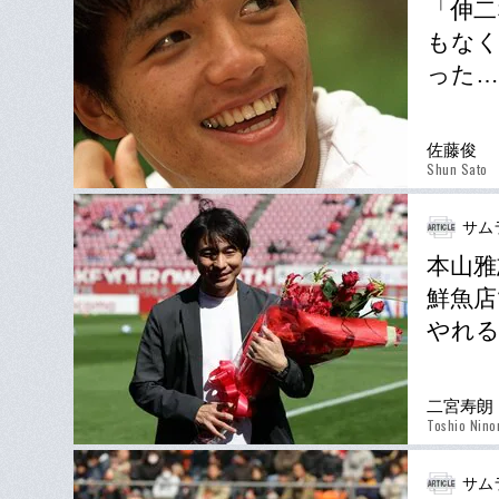
「伸二
もなく
った…
佐藤俊
Shun Sato
サム
本山雅
鮮魚店
やれ
二宮寿朗
Toshio Nino
サム