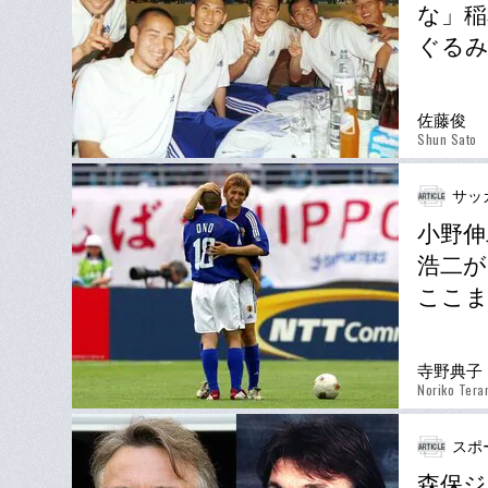
な」稲
ぐるみ
佐藤俊
Shun Sato
サッ
小野伸
浩二が
ここ
寺野典子
Noriko Tera
スポ
森保ジ