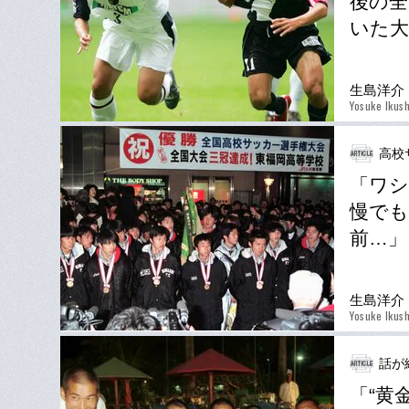
後の全
いた大
生島洋介
Yosuke Ikus
高校
「ワシ
慢でも
前…」
生島洋介
Yosuke Ikus
話が
「“黄