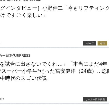
グインタビュー］小野伸二「今もリフティン
だけですごく楽しい」
o
Jリーグ
有料
カー日本代表PRESS
を試合に出さないでくれ…」「本当にまだ4年
“スーパー小学生”だった冨安健洋（24歳）…恩
中時代のスゴい伝説
ara
サッカー日本代表