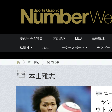
夏の甲子園特集
プロ野球
MLB
高校野球
格闘技
将棋
モータースポーツ
ラグビー
本山雅志
関連記事
本山雅志
“ユ
「ヤン
ウト”