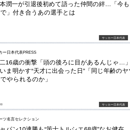
本潤一が引退後初めて語った仲間の絆…「今も
で」付き合うあの選手とは
サッカー日本代表
カー日本代表PRESS
二16歳の衝撃「頭の後ろに目があるんじゃ…
いま明かす“天才に出会った日”「同じ年齢のヤ
までやられるのか」
no
サッカー日本代表
ーツ名言セレクション
ャパン10連勝も“策士トルシエ68歳”なお健在