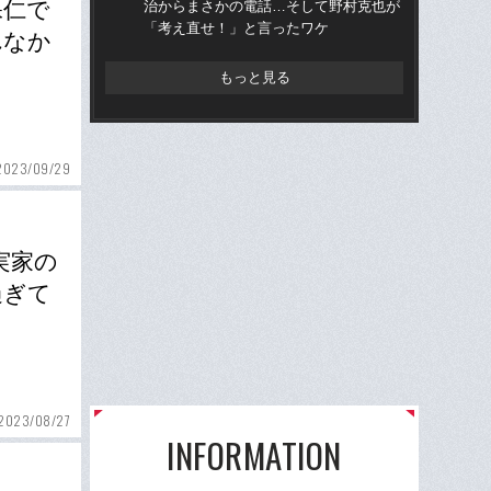
保仁で
治からまさかの電話…そして野村克也が
的
「考え直せ！」と言ったワケ
ち破
れなか
もっと見る
2023/09/29
実家の
過ぎて
2023/08/27
INFORMATION