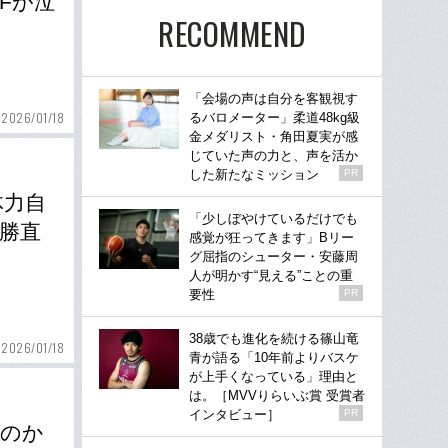
Fが泣
RECOMMEND
「会場の声は自分を客観視す
2026/01/18
るバロメーター」柔道48kg級
金メダリスト・角田夏実が感
じていた声の力と、声を活か
した新たなミッション
PR
体力自
「少しぼやけているだけでも
勝直
感覚が狂ってきます」Bリー
グ屈指のシューター・安藤周
人が明かす“見える”ことの重
要性
PR
38歳でも進化を続ける篠山竜
2026/01/18
青が語る「10年前よりバスケ
が上手くなっている」理由と
は。［MVVりらいぶ賞 受賞者
インタビュー］
PR
たのか