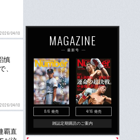
2026/04/10
MAGAZINE
最新号
梠慎
で、
2026/04/10
8/6
4/16
発売
発売
雑誌定期購読のご案内
連覇直