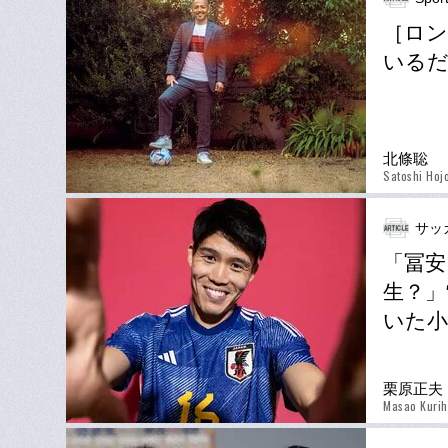
［ロン
いる
北條聡
Satoshi Hoj
サッ
「冨安
生？」
いた小
栗原正夫
Masao Kurih