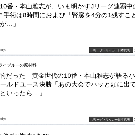
10番・本山雅志が、いま明かすJリーグ連覇中
” 手術は8時間におよび「腎臓を4分の1残すこ
が…」
miya
Jリーグ・サッカー日本代表
ライブルーの原材料
的だった」黄金世代の10番・本山雅志が語る
ールドユース決勝「あの大会でパッと頭に出
といったら…」
miya
Jリーグ・サッカー日本代表
ts Graphic Number Special