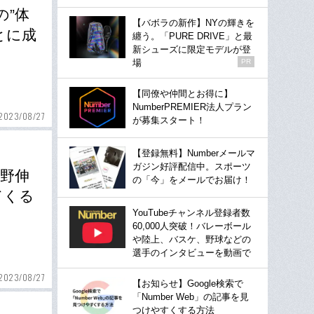
の”体
【バボラの新作】NYの輝きを
とに成
纏う。「PURE DRIVE」と最
新シューズに限定モデルが登
場
PR
【同僚や仲間とお得に】
NumberPREMIER法人プラン
2023/08/27
が募集スタート！
【登録無料】Numberメールマ
ガジン好評配信中。スポーツ
小野伸
の「今」をメールでお届け！
てくる
YouTubeチャンネル登録者数
60,000人突破！バレーボール
や陸上、バスケ、野球などの
選手のインタビューを動画で
2023/08/27
【お知らせ】Google検索で
「Number Web」の記事を見
つけやすくする方法