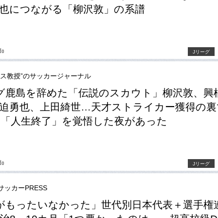
也につながる「柳沢敦」の系譜
do
Jリーグ
ース教授”のサッカージャーナル
グ鹿島を辞めた「伝説のスカウト」柳沢敦、興
迫勇也、上田綺世…天才ストライカー獲得の裏
「人生終了」を覚悟した夜があった
do
Jリーグ
サッカーPRESS
がもったいなかった」世代別日本代表＋選手権