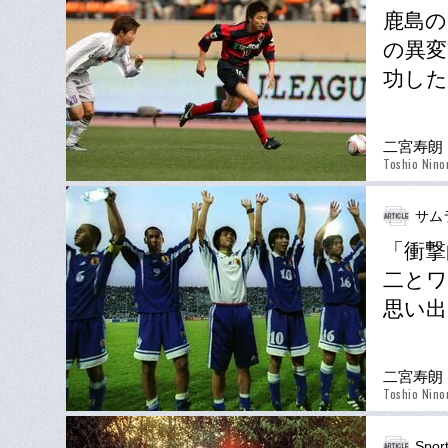
鹿島の
の異変
功した
二宮寿朗
Toshio Nino
サム
「衝撃
二とワ
思い出
二宮寿朗
Toshio Nino
Spor