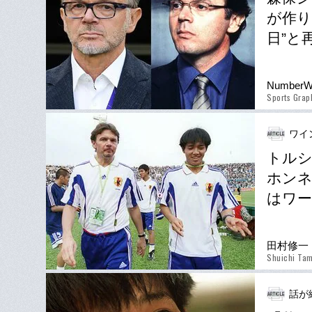
が作り
日”と
Number
Sports Gra
ワイ
トルシ
ホンネ
はワ
田村修一
Shuichi Ta
話が