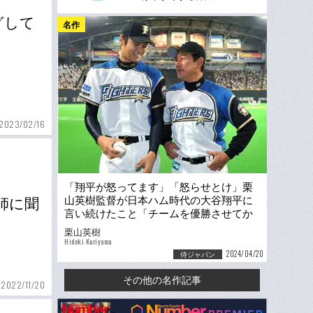
グして
名作
2023/02/16
「翔平が怒ってます」「怒らせとけ」栗
山英樹監督が日本ハム時代の大谷翔平に
師に聞
言い続けたこと「チームを優勝させてか
ら行け。なぜなら…」
栗山英樹
Hideki Kuriyama
2024/04/20
侍ジャパン
その他の名作記事
2022/11/20